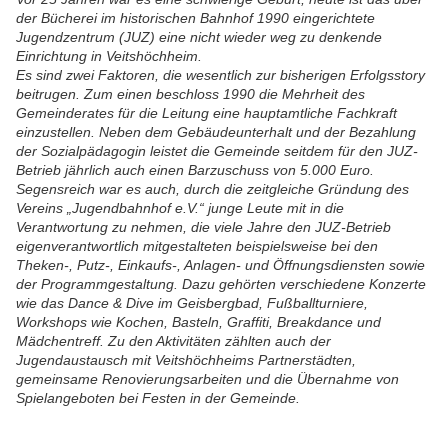
der Bücherei im historischen Bahnhof 1990 eingerichtete
Jugendzentrum (JUZ) eine nicht wieder weg zu denkende
Einrichtung in Veitshöchheim.
Es sind zwei Faktoren, die wesentlich zur bisherigen Erfolgsstory
beitrugen. Zum einen beschloss 1990 die Mehrheit des
Gemeinderates für die Leitung eine hauptamtliche Fachkraft
einzustellen. Neben dem Gebäudeunterhalt und der Bezahlung
der Sozialpädagogin leistet die Gemeinde seitdem für den JUZ-
Betrieb jährlich auch einen Barzuschuss von 5.000 Euro.
Segensreich war es auch, durch die zeitgleiche Gründung des
Vereins „Jugendbahnhof e.V.“ junge Leute mit in die
Verantwortung zu nehmen, die viele Jahre den JUZ-Betrieb
eigenverantwortlich mitgestalteten beispielsweise bei den
Theken-, Putz-, Einkaufs-, Anlagen- und Öffnungsdiensten sowie
der Programmgestaltung. Dazu gehörten verschiedene Konzerte
wie das Dance & Dive im Geisbergbad, Fußballturniere,
Workshops wie Kochen, Basteln, Graffiti, Breakdance und
Mädchentreff. Zu den Aktivitäten zählten auch der
Jugendaustausch mit Veitshöchheims Partnerstädten,
gemeinsame Renovierungsarbeiten und die Übernahme von
Spielangeboten bei Festen in der Gemeinde.