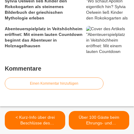
Sylvia Oelwein ließ Kinder den
Rokokogarten als steinernes
Bilderbuch der griechischen
Mythologie erleben
Abenteuerspielplatz in Veitshöchheim
eröffnet: Mit einem lauten Countdown
beginnt das Abenteuer in
Holznagelhausen
Kommentare
Einen Kommentar hinzufügen
< Kurz-Info über drei
Über 100 Gäste beim
Beschlüsse des
Ehrungs- und
Hauptausschusses vom 15.
Übungsleiterabend der TGV