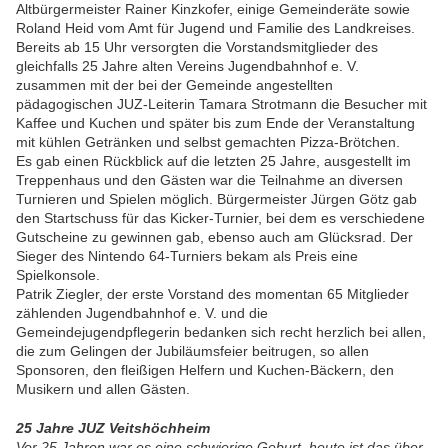
Altbürgermeister Rainer Kinzkofer, einige Gemeinderäte sowie
Roland Heid vom Amt für Jugend und Familie des Landkreises.
Bereits ab 15 Uhr versorgten die Vorstandsmitglieder des
gleichfalls 25 Jahre alten Vereins Jugendbahnhof e. V.
zusammen mit der bei der Gemeinde angestellten
pädagogischen JUZ-Leiterin Tamara Strotmann die Besucher mit
Kaffee und Kuchen und später bis zum Ende der Veranstaltung
mit kühlen Getränken und selbst gemachten Pizza-Brötchen.
Es gab einen Rückblick auf die letzten 25 Jahre, ausgestellt im
Treppenhaus und den Gästen war die Teilnahme an diversen
Turnieren und Spielen möglich. Bürgermeister Jürgen Götz gab
den Startschuss für das Kicker-Turnier, bei dem es verschiedene
Gutscheine zu gewinnen gab, ebenso auch am Glücksrad. Der
Sieger des Nintendo 64-Turniers bekam als Preis eine
Spielkonsole.
Patrik Ziegler, der erste Vorstand des momentan 65 Mitglieder
zählenden Jugendbahnhof e. V. und die
Gemeindejugendpflegerin bedanken sich recht herzlich bei allen,
die zum Gelingen der Jubiläumsfeier beitrugen, so allen
Sponsoren, den fleißigen Helfern und Kuchen-Bäckern, den
Musikern und allen Gästen.
25 Jahre JUZ Veitshöchheim
Vor 25 Jahren war es eine schwierige Geburt, heute ist das über