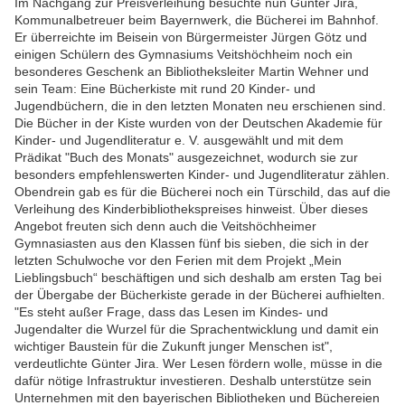
Im Nachgang zur Preisverleihung besuchte nun Günter Jira,
Kommunalbetreuer beim Bayernwerk, die Bücherei im Bahnhof.
Er überreichte im Beisein von Bürgermeister Jürgen Götz und
einigen Schülern des Gymnasiums Veitshöchheim noch ein
besonderes Geschenk an Bibliotheksleiter Martin Wehner und
sein Team: Eine Bücherkiste mit rund 20 Kinder- und
Jugendbüchern, die in den letzten Monaten neu erschienen sind.
Die Bücher in der Kiste wurden von der Deutschen Akademie für
Kinder- und Jugendliteratur e. V. ausgewählt und mit dem
Prädikat "Buch des Monats" ausgezeichnet, wodurch sie zur
besonders empfehlenswerten Kinder- und Jugendliteratur zählen.
Obendrein gab es für die Bücherei noch ein Türschild, das auf die
Verleihung des Kinderbibliothekspreises hinweist. Über dieses
Angebot freuten sich denn auch die Veitshöchheimer
Gymnasiasten aus den Klassen fünf bis sieben, die sich in der
letzten Schulwoche vor den Ferien mit dem Projekt „Mein
Lieblingsbuch“ beschäftigen und sich deshalb am ersten Tag bei
der Übergabe der Bücherkiste gerade in der Bücherei aufhielten.
"Es steht außer Frage, dass das Lesen im Kindes- und
Jugendalter die Wurzel für die Sprachentwicklung und damit ein
wichtiger Baustein für die Zukunft junger Menschen ist",
verdeutlichte Günter Jira. Wer Lesen fördern wolle, müsse in die
dafür nötige Infrastruktur investieren. Deshalb unterstütze sein
Unternehmen mit den bayerischen Bibliotheken und Büchereien