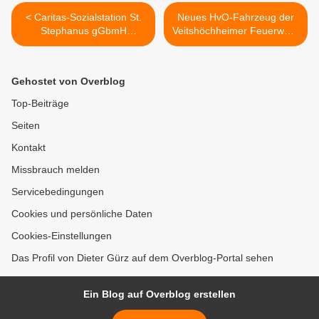
< Caritas-Sozialstation St.
Neues HvO-Fahrzeug der
Stephanus gGbmH
Veitshöchheimer Feuerwehr
Veitshöchheim:
hilft Menschenleben retten -
Altenpflegerin-
Heuer schon 160 Einsätze
Auszubildende Martina
>
Gehostet von Overblog
Ferstl erhält Bayerischen
Staatspreis
Top-Beiträge
Seiten
Kontakt
Missbrauch melden
Servicebedingungen
Cookies und persönliche Daten
Cookies-Einstellungen
Das Profil von Dieter Gürz auf dem Overblog-Portal sehen
Ein Blog auf Overblog erstellen