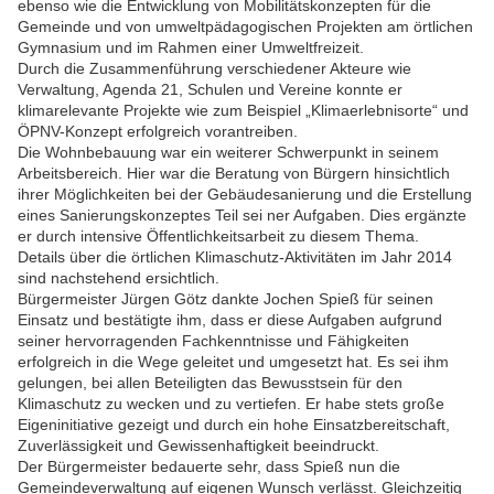
ebenso wie die Entwicklung von Mobilitätskonzepten für die
Gemeinde und von umweltpädagogischen Projekten am örtlichen
Gymnasium und im Rahmen einer Umweltfreizeit.
Durch die Zusammenführung verschiedener Akteure wie
Verwaltung, Agenda 21, Schulen und Vereine konnte er
klimarelevante Projekte wie zum Beispiel „Klimaerlebnisorte“ und
ÖPNV-Konzept erfolgreich vorantreiben.
Die Wohnbebauung war ein weiterer Schwerpunkt in seinem
Arbeitsbereich. Hier war die Beratung von Bürgern hinsichtlich
ihrer Möglichkeiten bei der Gebäudesanierung und die Erstellung
eines Sanierungskonzeptes Teil sei ner Aufgaben. Dies ergänzte
er durch intensive Öffentlichkeitsarbeit zu diesem Thema.
Details über die örtlichen Klimaschutz-Aktivitäten im Jahr 2014
sind nachstehend ersichtlich.
Bürgermeister Jürgen Götz dankte Jochen Spieß für seinen
Einsatz und bestätigte ihm, dass er diese Aufgaben aufgrund
seiner hervorragenden Fachkenntnisse und Fähigkeiten
erfolgreich in die Wege geleitet und umgesetzt hat. Es sei ihm
gelungen, bei allen Beteiligten das Bewusstsein für den
Klimaschutz zu wecken und zu vertiefen. Er habe stets große
Eigeninitiative gezeigt und durch ein hohe Einsatzbereitschaft,
Zuverlässigkeit und Gewissenhaftigkeit beeindruckt.
Der Bürgermeister bedauerte sehr, dass Spieß nun die
Gemeindeverwaltung auf eigenen Wunsch verlässt. Gleichzeitig