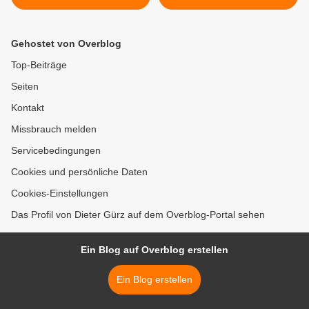
Veitshöchheimer BFW
Gymnasium Veitshöchheim)
Würzburg - Großes
ist nun Vorsitzender der
Interesse an barrierefreiem
gymnasialen
Gehostet von Overblog
Informationssystem
Bundesdirektorenkonferenz
>
Top-Beiträge
Seiten
Kontakt
Missbrauch melden
Servicebedingungen
Cookies und persönliche Daten
Cookies-Einstellungen
Das Profil von Dieter Gürz auf dem Overblog-Portal sehen
Ein Blog auf Overblog erstellen
Ein Blog erstellen