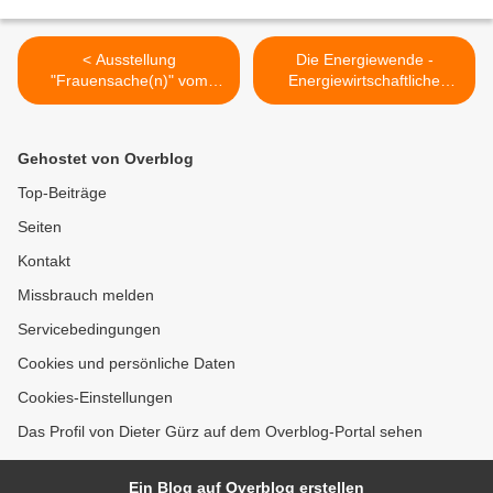
< Ausstellung
Die Energiewende -
"Frauensache(n)" vom
Energiewirtschaftliche
11.2.-5.3.2012 in der
Exkursion von
Veitshöchheimer Galerie
Kommunalvertretern aus
Zeitweise mit
der Region zur E-world in
Gehostet von Overblog
Autorenlesung Urusla
Essen >
Dittmer
Top-Beiträge
Seiten
Kontakt
Missbrauch melden
Servicebedingungen
Cookies und persönliche Daten
Cookies-Einstellungen
Das Profil von Dieter Gürz auf dem Overblog-Portal sehen
Ein Blog auf Overblog erstellen