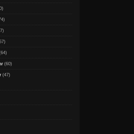
0)
74)
7)
57)
(64)
ar
(60)
r
(47)