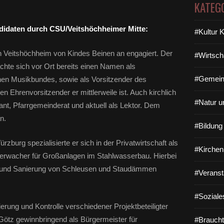
KATEG
didaten durch CSU/Veitshöchheimer Mitte:
#Kultur 
n Veitshöchheim von Kindes Beinen an engagiert. Der
#Wirtsch
chte sich vor Ort bereits einen Namen als
#Gemein
hen Musikbundes, sowie als Vorsitzender des
 Ehrenvorsitzender er mittlerweile ist. Auch kirchlich
#Natur u
ant, Pfarrgemeinderat und aktuell als Lektor. Dem
n.
#Bildun
rzburg spezialisierte er sich in der Privatwirtschaft als
#Kirchen
berwacher für Großanlagen im Stahlwasserbau. Hierbei
ng und Sanierung von Schleusen und Staudämmen
#Veranst
#Soziale
erung und Kontrolle verschiedener Projektbeteiligter
 Götz gewinnbringend als Bürgermeister für
#Braucht