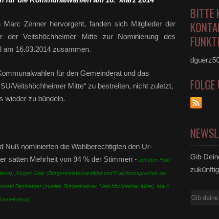
BITTE 
KONTA
 Marc Zenner hervorgeht, fanden sich
Mitglieder der
 der Veitshöchheimer Mitte zur Nominierung des
FUNKTI
ahl am 16.03.2014 zusammen.
dguerz5
 Kommunalwahlen für den Gemeinderat und das
FOLGE
/Veitshöchheimer Mitte“ zu bestreiten, nicht zuletzt,
s wieder zu bündeln.
NEWSL
d Nuß nominierten die Wahlberechtigten den Ur-
Gib Dein
ner satten Mehrheit von 94 % der Stimmen -
auf dem Foto
zukünftig
erat), Jürgen Götz (Bürgermeisterkandidat und Fraktionssprecher der
swald Bamberger (zweiter Bürgermeister, Veitshöchheimer Mitte), Marc
E-
Gemeinderat).
Mail