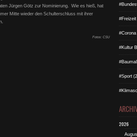
#Bundes
aten Jürgen Götz zur Nominierung. Wie es hieß, hat
mer Mitte wieder den Schulterschluss mit ihrer
#Freizei
n.
#Corona 
Fotos: CSU
#Kultur 
#Baumaß
#Sport (
#Klimasc
ARCHI
2026
Augus