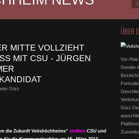
ÜBER 
R MITTE VOLLZIEHT
S MIT CSU - JÜRGEN
Vor-/Nac
MER
Gender-H
Bezeichn
KANDIDAT
Formulie
eter Gürz
Geschlec
Vertretun
Gürz Die
ausschli
Plattform
 um die Zukunft Veitshöchheims“
stellten
CSU und
Zusendun
en für die Kommunalwahlen am 16. März 2014