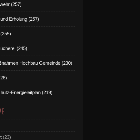
wehr (257)
t und Erholung (257)
(255)
Bücherei (245)
nahmen Hochbau Gemeinde (230)
226)
hutz-Energieleitplan (219)
VE
t
(23)