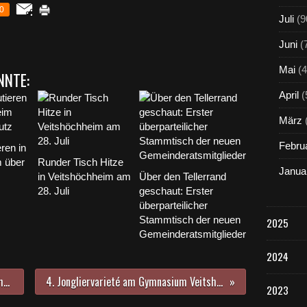
0
Juli
(9
Juni
(
Mai
(4
NNTE:
April
(
März
Febru
ren in
m über
Runder Tisch Hitze
Janua
in Veitshöchheim am
Über den Tellerrand
28. Juli
geschaut: Erster
überparteilicher
Stammtisch der neuen
2025
Gemeinderatsmitglieder
2024
Männergesangverein krönte 110jähriges Jubiläum mit Serenaden-Konzert im idyllischen Rathaushof
4. Jongliervarieté am Gymnasium Veitshöchheim - eine spektakuläre Show mit Millionen Lichtern und tollem Flair
2023