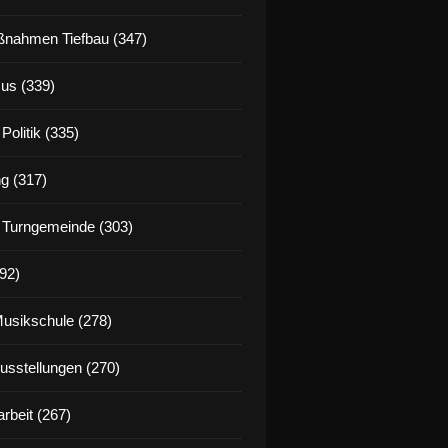
nahmen Tiefbau (347)
us (339)
Politik (335)
g (317)
 Turngemeinde (303)
92)
Musikschule (278)
Ausstellungen (270)
rbeit (267)