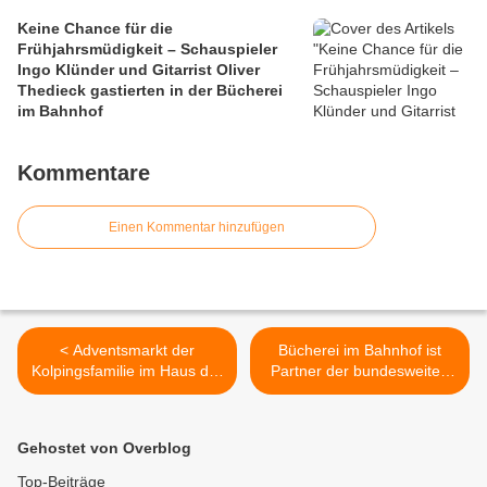
Keine Chance für die
Frühjahrsmüdigkeit – Schauspieler
Ingo Klünder und Gitarrist Oliver
Thedieck gastierten in der Bücherei
im Bahnhof
Kommentare
Einen Kommentar hinzufügen
< Adventsmarkt der
Bücherei im Bahnhof ist
Kolpingsfamilie im Haus der
Partner der bundesweiten
Begegnung am 24.
frühkindlichen
November 2013
Leseförderinitiative
„Lesestart – Drei
Gehostet von Overblog
Meilensteine für das Lesen“
>
Top-Beiträge