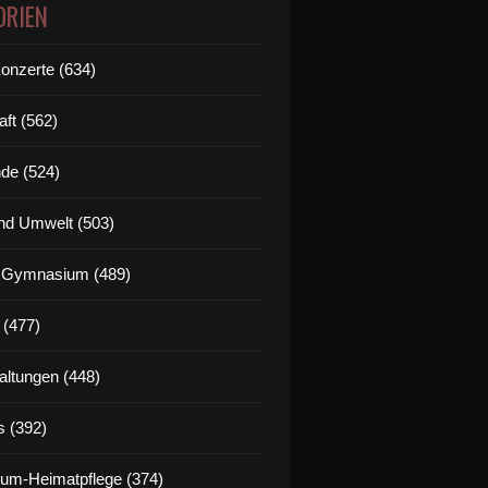
ORIEN
Konzerte (634)
aft (562)
de (524)
nd Umwelt (503)
g Gymnasium (489)
 (477)
altungen (448)
s (392)
um-Heimatpflege (374)