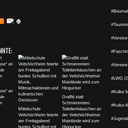
#Baumaß
0
#Tourism
#Vereine 
NNTE:
#Faschin
#Vereine
#LWG (2
use“ an
#Kultur 
ule
Graffiti statt
im
Schmierereien:
#Kultur 
Mittelschule
Toilettenhäuschen an
Veitshöchheim feierte
der Veitshöchheimer
#Jugenda
am Freitagabend
Mainlände wird zum
buntes Schulfest mit
Hingucker