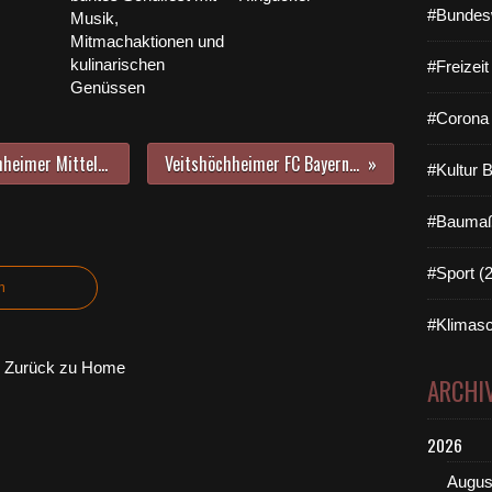
#Bundes
Musik,
Mitmachaktionen und
kulinarischen
#Freizei
Genüssen
#Corona 
Bei der Entlassfeier der Veitshöchheimer Mittelschule gab es allen Grund zur Freude - Sophia Lintl Beste mit 1,11
Veitshöchheimer FC Bayern Fanclub feierte zehnjähriges Bestehen
#Kultur 
#Baumaß
#Sport (
n
#Klimasc
Zurück zu Home
ARCHI
2026
Augus