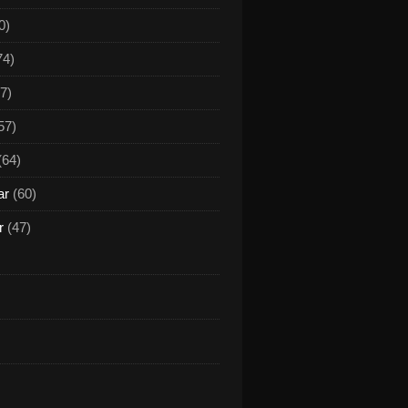
0)
74)
7)
57)
(64)
ar
(60)
r
(47)