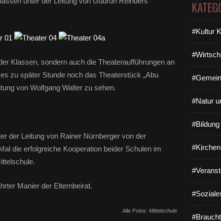
Klassen unter der Leitung von Gudrun Reinders
KATEG
#Kultur 
#Wirtsch
en der Klassen, sondern auch die Theateraufführungen an
b es zu später Stunde noch das Theaterstück „Abu
#Gemein
eitung von Wolfgang Walter zu sehen.
#Natur u
#Bildun
nter der Leitung von Rainer Nürnberger von der
#Kirchen
Mal die erfolgreiche Kooperation beider Schulen im
ttelschule.
#Veranst
hrter Manier der Elternbeirat.
#Soziale
Alle Fotos: Mittelschule
#Braucht