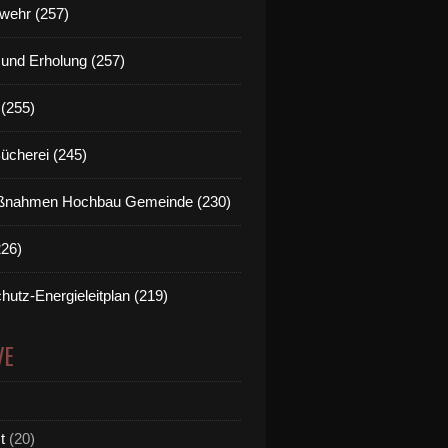
wehr (257)
t und Erholung (257)
(255)
Bücherei (245)
nahmen Hochbau Gemeinde (230)
226)
hutz-Energieleitplan (219)
VE
t
(20)