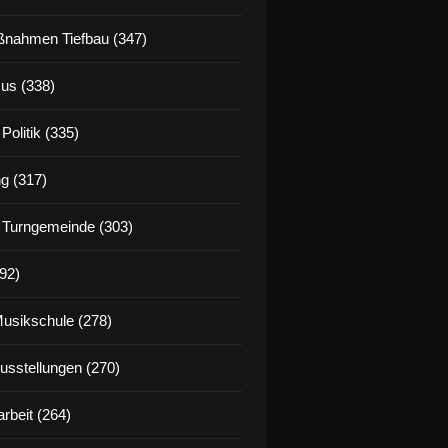
nahmen Tiefbau (347)
us (338)
Politik (335)
g (317)
 Turngemeinde (303)
92)
Musikschule (278)
Ausstellungen (270)
rbeit (264)