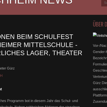
ÜBER 
ONEN BEIM SCHULFEST
EIMER MITTELSCHULE -
Vor-/Nac
RLICHES LAGER, THEATER
Gender-H
Bezeichn
Formulie
eter Gürz
Geschlec
HH
Vertretun
Gürz Die
nt
ausschli
Plattform
iches Programm bot in diesem Jahr das Schul- und
Zusendun
elschule. Neben zahlreichen Aktionen der einzelnen