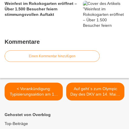
Weinfest im Rokokogarten eröffnet –
Über 1.500 Besucher feiern
stimmungsvollen Auftakt
Kommentare
Einen Kommentar hinzufügen
< Vorankündigung:
Auf geht`s zum Olympic
Typisierungsaktion am 17.
Day des DKV am 14. Mai in
Juli 2011 beim Spielfest auf
der Dreifachhalle
der Freisportanlage
Veitshöchheim - Öffentliche
Mitmachaktion TaiChi und
Gehostet von Overblog
Karate >
Top-Beiträge