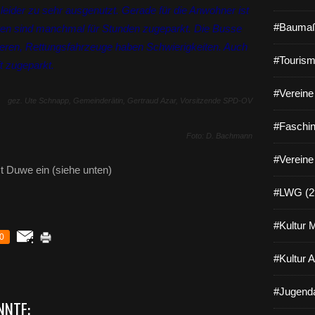
ider zu sehr ausgenutzt. Gerade für die Anwohner ist
#Baumaß
hrten sind manchmal für Stunden zugeparkt. Die Busse
ieren, Rettungsfahrzeuge haben Schwierigkeiten. Auch
#Tourism
ft zugeparkt.
#Vereine 
gez. Ute Schnapp, Gemeinderätin, Gertraud Azar, Vorsitzende SPD-OV
#Faschin
Foto: D. Bachmann
#Vereine
 Duwe ein (siehe unten)
#LWG (2
#Kultur 
0
#Kultur 
#Jugenda
NNTE: