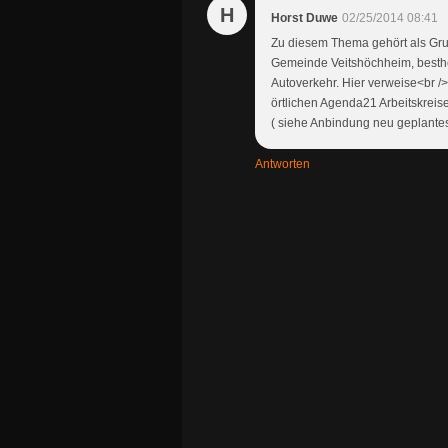
H
Horst Duwe
02/25/2014 08:41
Zu diesem Thema gehört als Gru
Gemeinde Veitshöchheim, besthe
Autoverkehr. Hier verweise<br /
örtlichen Agenda21 Arbeitskreis
( siehe Anbindung neu geplantes
Antworten