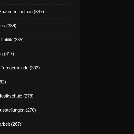
nahmen Tiefbau (347)
us (339)
Politik (335)
g (317)
 Turngemeinde (303)
92)
Musikschule (278)
Ausstellungen (270)
rbeit (267)