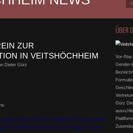
ÜBER 
EIN ZUR
TION IN VEITSHÖCHHEIM
Vor-/Nac
Gender-H
n Dieter Gürz
Bezeichn
Formulie
Geschlec
Vertretun
Gürz Die
ns:
ausschli
Plattform
n wichtiges Thema in diesem Wahlkampf. Dazu kommt in
Zusendun
ng der Mainfrankensäle und die Errichtung des neuen