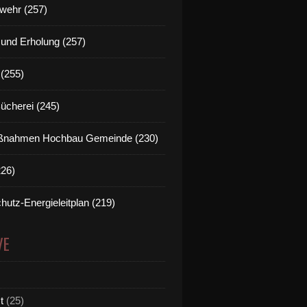
wehr (257)
t und Erholung (257)
(255)
Bücherei (245)
nahmen Hochbau Gemeinde (230)
226)
hutz-Energieleitplan (219)
VE
t
(25)