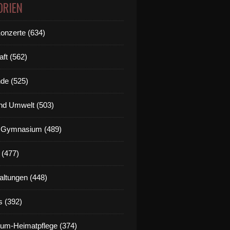
ORIEN
Konzerte (634)
aft (562)
de (525)
nd Umwelt (503)
g Gymnasium (489)
 (477)
altungen (448)
s (392)
um-Heimatpflege (374)