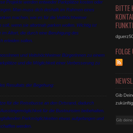
ese Projekte werden entweder Parkplätze kosten oder
BITTE 
sorgen. Man muss dich deshalb im Rahmen eines
KONTA
ken machen, wie es für die Veithöchheimer
FUNKTI
soll, wenn sie altortnah parken wollen. Wichtig ist
 im Altort, die durch eine Beruhigung des
dguerz5
 erleiden sollen.
FOLGE
nossInnen und Veitshöchheimer BürgerInnen zu einem
kplätze und die Möglichkeit einer Verbesserung zu
NEWSL
es Resultats der Begehung:
Gib Dein
tze für die Reisebusse an den Ortsrand, dadurch
zukünftig
Aussteigemöglichkeit für die Bustouristen beibehalten.
egfallenden Parkmöglichkeiten etwas aufgefangen und
E-
schaffen werden.
Mail