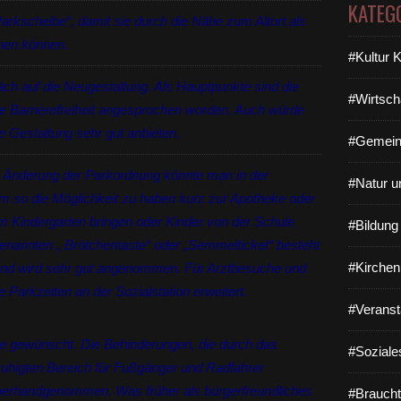
KATEG
kscheibe“, damit sie durch die Nähe zum Altort als
enen können.
#Kultur 
h auf die Neugestaltung. Als Hauptpunkte sind die
#Wirtsch
ie Barrierefreiheit angesprochen worden. Auch würde
ie Gestaltung sehr gut anbieten.
#Gemein
 Änderung der Parkordnung könnte man in der
#Natur u
um so die Möglichkeit zu haben kurz zur Apotheke oder
 Kindergarten bringen oder Kinder von der Schule
#Bildun
enannten „ Brötchentaste“ oder „Semmelticket“ besteht
#Kirchen
rg und wird sehr gut angenommen. Für Arztbesuche und
e Parkzeiten an der Sozialstation erweitert.
#Veranst
e gewünscht. Die Behinderungen, die durch das
#Soziale
uhigten Bereich für Fußgänger und Radfahrer
überhandgenommen. Was früher als bürgerfreundliches
#Braucht