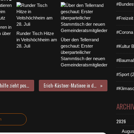
#Bundes
#Freizei
ren in
#Corona 
m über
Runder Tisch Hitze
in Veitshöchheim am
Über den Tellerrand
28. Juli
geschaut: Erster
#Kultur 
überparteilicher
Stammtisch der neuen
#Baumaß
Gemeinderatsmitglieder
#Sport (
Veitshöchheimer Nachbarschaftshilfe zieht positive Bilanz - neu: Telefonkette für Seniorinnen und Senioren, behinderte oder alleinstehende Menschen
Erich-Kästner-Matinee in der Bücherei im Bahnhof: Es gibt nichts Gutes: außer man tut es
#Klimasc
ARCHI
n
2026
Augus