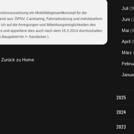
Juli
(9
ndvoraussetzung ein Mobilitätsgesamtkonzept für die
nd aus: ÖPNV, Carsharing, Fahrradnutzung und individuellem
Juni
(
> ich auf die Anregungen und Mitwirkungsmöglichkeiten des
Mai
(4
es und appelliere dies auch nach dem 16.3.2014 durchzuhalten
 Baugebiet<br /> Sandäcker ).
April
(
März
Zurück zu Home
Febru
Janua
2025
2024
2023