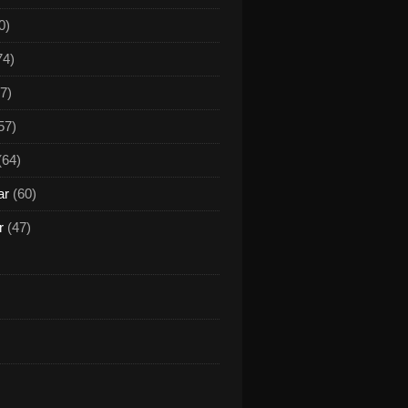
0)
74)
7)
57)
(64)
ar
(60)
r
(47)