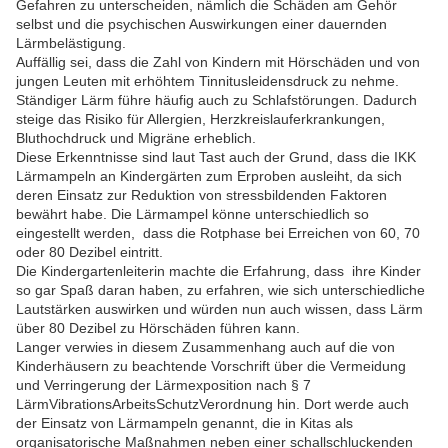
Gefahren zu unterscheiden, nämlich die Schäden am Gehör
selbst und die psychischen Auswirkungen einer dauernden
Lärmbelästigung.
Auffällig sei, dass die Zahl von Kindern mit Hörschäden und von
jungen Leuten mit erhöhtem Tinnitusleidensdruck zu nehme.
Ständiger Lärm führe häufig auch zu Schlafstörungen. Dadurch
steige das Risiko für Allergien, Herzkreislauferkrankungen,
Bluthochdruck und Migräne erheblich.
Diese Erkenntnisse sind laut Tast auch der Grund, dass die IKK
Lärmampeln an Kindergärten zum Erproben ausleiht, da sich
deren Einsatz zur Reduktion von stressbildenden Faktoren
bewährt habe. Die Lärmampel könne unterschiedlich so
eingestellt werden, dass die Rotphase bei Erreichen von 60, 70
oder 80 Dezibel eintritt.
Die Kindergartenleiterin machte die Erfahrung, dass ihre Kinder
so gar Spaß daran haben, zu erfahren, wie sich unterschiedliche
Lautstärken auswirken und würden nun auch wissen, dass Lärm
über 80 Dezibel zu Hörschäden führen kann.
Langer verwies in diesem Zusammenhang auch auf die von
Kinderhäusern zu beachtende Vorschrift über die Vermeidung
und Verringerung der Lärmexposition nach § 7
LärmVibrationsArbeitsSchutzVerordnung hin. Dort werde auch
der Einsatz von Lärmampeln genannt, die in Kitas als
organisatorische Maßnahmen neben einer schallschluckenden