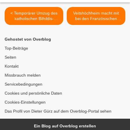
< Temporärer Umzug des
Veitshöchheim macht mit
katholischen Bilhildis-
bei den Französischen
Kindergartens in das Haus
Kultur- und Genusswochen
der Begegnung an der
des Bezirks im Mai >
Vituskirche
Gehostet von Overblog
Top-Beiträge
Seiten
Kontakt
Missbrauch melden
Servicebedingungen
Cookies und persönliche Daten
Cookies-Einstellungen
Das Profil von Dieter Gürz auf dem Overblog-Portal sehen
Ein Blog auf Overblog erstellen