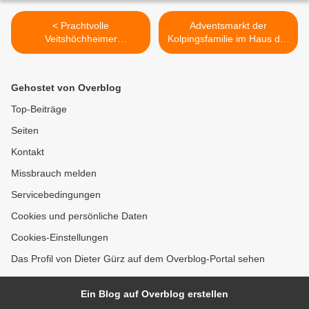
< Prachtvolle
Adventsmarkt der
Veitshöchheimer
Kolpingsfamilie im Haus der
Lokalgeflügelschau - 5 mal
Begegnung am 24.
Höchstnote Vorzüglich und
November 2013 >
18 mal Hervorragend
Gehostet von Overblog
Top-Beiträge
Seiten
Kontakt
Missbrauch melden
Servicebedingungen
Cookies und persönliche Daten
Cookies-Einstellungen
Das Profil von Dieter Gürz auf dem Overblog-Portal sehen
Ein Blog auf Overblog erstellen