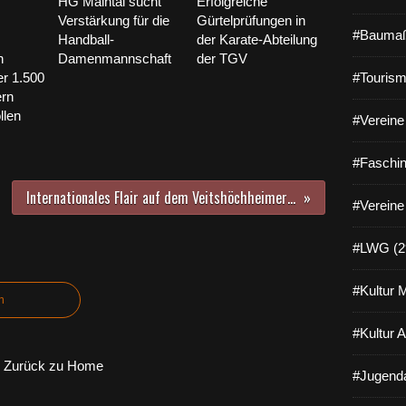
HG Maintal sucht
Erfolgreiche
Verstärkung für die
Gürtelprüfungen in
#Baumaß
Handball-
der Karate-Abteilung
n
Damenmannschaft
der TGV
er 1.500
#Tourism
ern
llen
#Vereine 
#Faschin
Internationales Flair auf dem Veitshöchheimer Abenteuerspielplatz - 200 Kinder verbringen tolle Ferien
#Vereine
#LWG (2
#Kultur 
n
#Kultur 
Zurück zu Home
#Jugenda