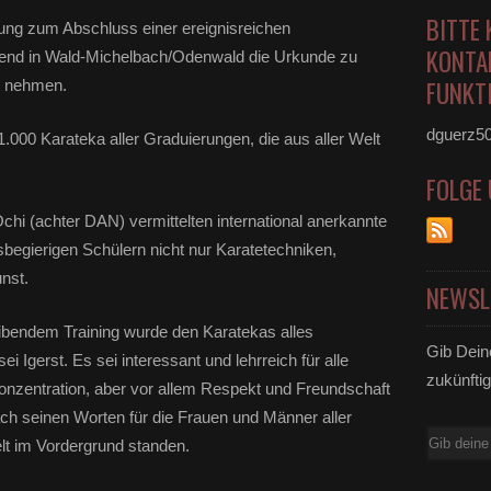
BITTE 
tung zum Abschluss einer ereignisreichen
KONTA
bend in Wald-Michelbach/Odenwald die Urkunde zu
FUNKTI
g nehmen.
dguerz5
000 Karateka aller Graduierungen, die aus aller Welt
FOLGE
hi (achter DAN) vermittelten international anerkannte
begierigen Schülern nicht nur Karatetechniken,
nst.
NEWSL
eibendem Training wurde den Karatekas alles
Gib Dein
ei Igerst. Es sei interessant und lehrreich für alle
zukünftig
onzentration, aber vor allem Respekt und Freundschaft
ach seinen Worten für die Frauen und Männer aller
E-
elt im Vordergrund standen.
Mail