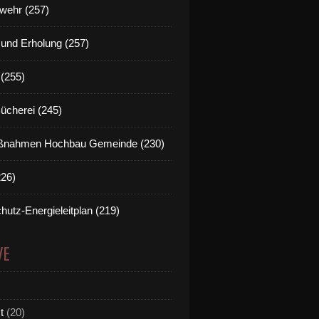
wehr (257)
t und Erholung (257)
(255)
Bücherei (245)
nahmen Hochbau Gemeinde (230)
226)
hutz-Energieleitplan (219)
VE
t
(20)