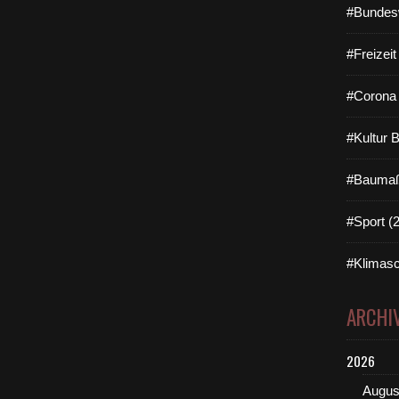
#Bundes
#Freizei
#Corona 
#Kultur 
#Baumaß
#Sport (
#Klimasc
ARCHI
2026
Augus