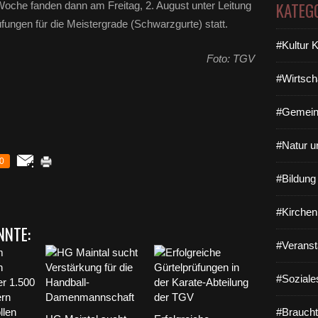
KATEG
oche fanden dann am Freitag, 2. August unter Leitung
üfungen für die Meistergrade (Schwarzgurte) statt.
#Kultur 
Foto: TGV
#Wirtsch
#Gemein
#Natur u
0
#Bildun
#Kirchen
NNTE:
#Veranst
#Soziale
#Braucht