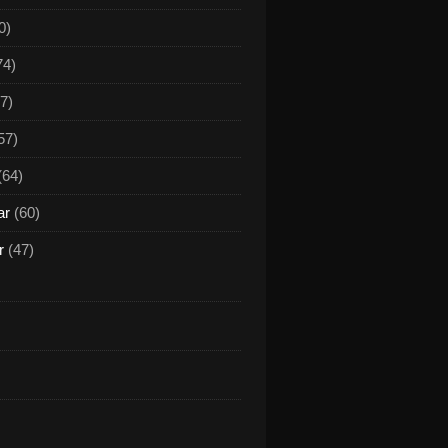
0)
74)
7)
57)
(64)
ar
(60)
r
(47)