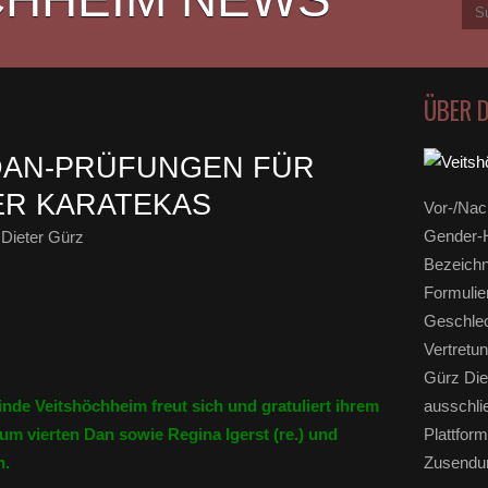
ÜBER 
DAN-PRÜFUNGEN FÜR
ER KARATEKAS
Vor-/Nac
Gender-H
Dieter Gürz
Bezeichn
Formulie
Geschlec
Vertretun
Gürz Die
nde Veitshöchheim freut sich und gratuliert ihrem
ausschli
um vierten Dan sowie Regina Igerst (re.) und
Plattform
n.
Zusendun