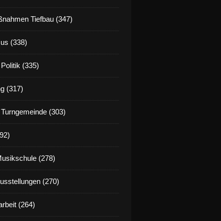
nahmen Tiefbau (347)
us (338)
Politik (335)
g (317)
 Turngemeinde (303)
92)
Musikschule (278)
Ausstellungen (270)
rbeit (264)