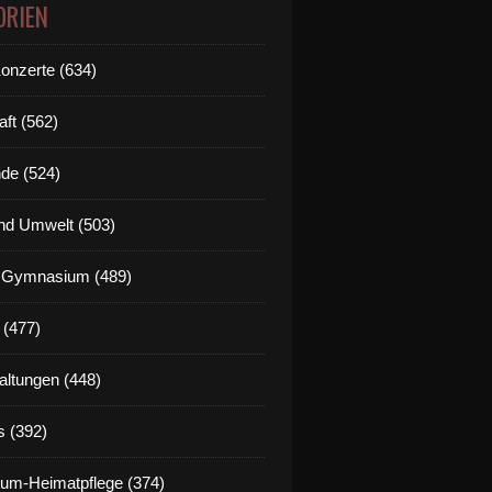
ORIEN
Konzerte (634)
aft (562)
de (524)
nd Umwelt (503)
g Gymnasium (489)
 (477)
altungen (448)
s (392)
um-Heimatpflege (374)