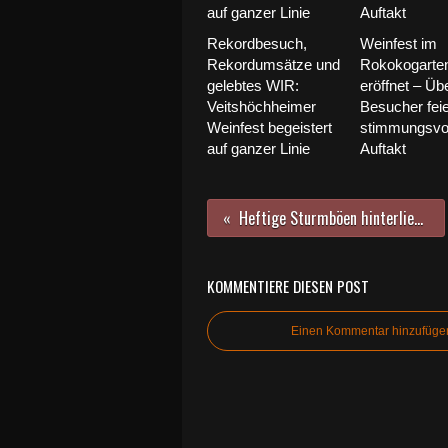
Rekordbesuch,
Weinfest im
Rekordumsätze und
Rokokogarte
gelebtes WIR:
eröffnet – Üb
Veitshöchheimer
Besucher fei
Weinfest begeistert
stimmungsvo
auf ganzer Linie
Auftakt
Heftige Sturmböen hinterließen am Mainuferweg sichtbare Spuren
KOMMENTIERE DIESEN POST
Einen Kommentar hinzufüge