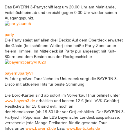
Das BAYERN 3-Partyschiff legt um 20.00 Uhr am Mainlände,
Veitshöchheim ab und erreicht gegen 0.30 Uhr wieder seinen
Ausgangspunkt.
party
Die Party steigt auf allen drei Decks: Auf dem Oberdeck erwartet
die Gäste (bei schönem Wetter) eine heiße Party-Zone unter
freiem Himmel. Im Mitteldeck ist Party pur angesagt mit Kult-
80ern und dem Besten aus der Rockgeschichte.
bayern3partyVH
Auf der großen Tanzfläche im Unterdeck sorgt die BAYERN 3-
Disco mit aktuellen Hits für beste Stimmung.
Die Bord-Karten sind ab sofort im Vorverkauf (nur online) unter
www.bayern3.de
erhältlich und kosten 12 € (inkl. VVK-Gebühr).
Resttickets für 15 € sind evtl. noch an
der Abendkasse (ab 19.30 Uhr vor Ort) erhältlich. Der BAYERN 3-
Partyschiff-Sponsor, die LBS Bayerische Landesbausparkasse,
verschenkt jede Menge Freikarten für die gesamte Tour.
Infos unter
www.bayern3.de
bzw.
www.lbs-tickets.de