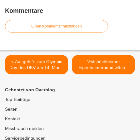
Kommentare
Einen Kommentar hinzufügen
< Auf geht`s zum Olympic
Veitshöchheimer
Day des DKV am 14. Mai in
Eigenheimerbund wächst
der Dreifachhalle
und wächst - bereits 743
Veitshöchheim - Öffentliche
Mitglieder >
Mitmachaktion TaiChi und
Gehostet von Overblog
Karate
Top-Beiträge
Seiten
Kontakt
Missbrauch melden
Servicebedingungen