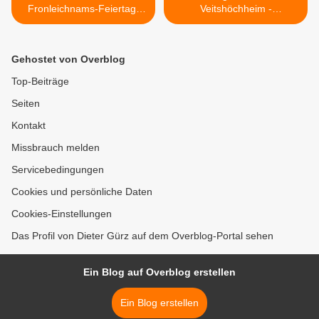
Fronleichnams-Feiertag:
Veitshöchheim -
Pfarrer hält Gottesdienst
Sendeausschnitte vom
nicht im Hofgarten, sondern
Mittwoch: Interview mit
in der Vituskirche
Burkard Löffler
Gehostet von Overblog
(Verschönerungsverein) auf
YouTube zum Tag der
Top-Beiträge
offenen Gärten >
Seiten
Kontakt
Missbrauch melden
Servicebedingungen
Cookies und persönliche Daten
Cookies-Einstellungen
Das Profil von Dieter Gürz auf dem Overblog-Portal sehen
Ein Blog auf Overblog erstellen
Ein Blog erstellen