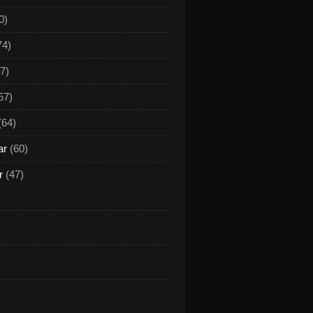
0)
74)
7)
57)
(64)
ar
(60)
r
(47)