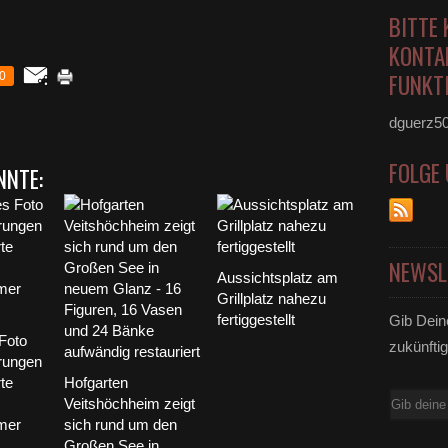
BITTE 
KONTA
FUNKTI
0
dguerz5
FOLGE
NNTE:
NEWSL
Aussichtsplatz am
Grillplatz nahezu
fertiggestellt
Gib Dein
Foto
zukünftig
rungen
te
Hofgarten
E-
Veitshöchheim zeigt
mer
sich rund um den
Mail
Großen See in