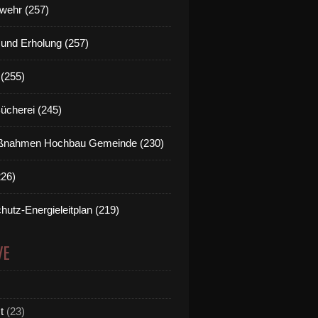
wehr (257)
t und Erholung (257)
(255)
Bücherei (245)
nahmen Hochbau Gemeinde (230)
226)
hutz-Energieleitplan (219)
VE
t
(23)