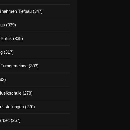
nahmen Tiefbau (347)
us (339)
Politik (335)
g (317)
 Turngemeinde (303)
92)
Musikschule (278)
Ausstellungen (270)
rbeit (267)