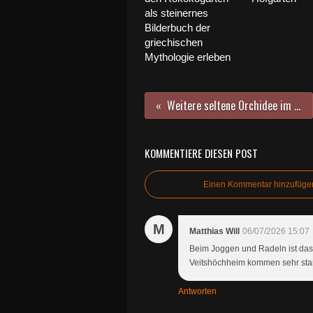
als steinernes
Bilderbuch der
griechischen
Mythologie erleben
Weitere seltene Orchidee im Veitshöchheimer Hofgarten entdeckt
KOMMENTIERE DIESEN POST
Einen Kommentar hinzufüge
M
Matthias Will
06/07/2026 15:07
Beim Joggen und Radeln ist das 
Veitshöchheim kommen sehr sta
Antworten