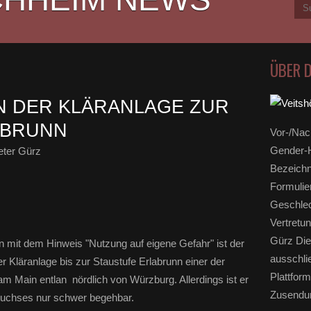
ÜBER 
 DER KLÄRANLAGE ZUR
ABRUNN
Vor-/Nac
Gender-H
eter Gürz
Bezeichn
Formulie
Geschlec
Vertretun
Gürz Die
n mit dem Hinweis "Nutzung auf eigene Gefahr" ist der
ausschli
 Kläranlage bis zur Staustufe Erlabrunn einer der
Plattform
 Main entlan nördlich von Würzburg. Allerdings ist er
Zusendun
wuchses nur schwer begehbar.