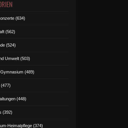
ORIEN
Konzerte (634)
aft (562)
de (524)
nd Umwelt (503)
g Gymnasium (489)
 (477)
altungen (448)
s (392)
um-Heimatpflege (374)