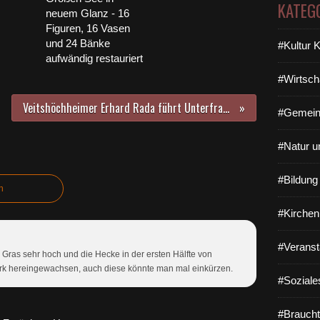
KATEG
neuem Glanz - 16
Figuren, 16 Vasen
und 24 Bänke
#Kultur 
aufwändig restauriert
#Wirtsch
Veitshöchheimer Erhard Rada führt Unterfrankens Seniorenblasorchester seit 27 Jahren zum Erfolg
#Gemein
#Natur u
#Bildun
n
#Kirchen
#Veranst
Gras sehr hoch und die Hecke in der ersten Hälfte von
rk hereingewachsen, auch diese könnte man mal einkürzen.
#Soziale
#Braucht