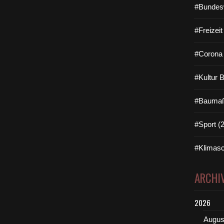
#Bundes
#Freizei
#Corona 
#Kultur 
#Baumaß
#Sport (
#Klimasc
ARCHI
2026
Augus