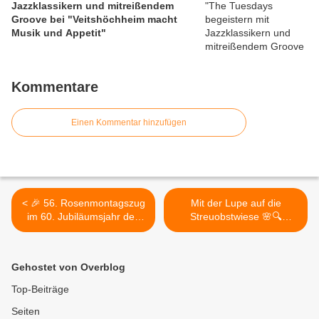
Jazzklassikern und mitreißendem
Groove bei "Veitshöchheim macht
Musik und Appetit"
Kommentare
Einen Kommentar hinzufügen
< 🎉 56. Rosenmontagszug
Mit der Lupe auf die
im 60. Jubiläumsjahr des
Streuobstwiese 🌸🔍
Veitshöchheimer Carneval-
Bayerische
Clubs begeistert mit 46
Gartenakademie startet
Zugnummern und 1006
neue Kinderworkshops in
Gehostet von Overblog
Aktiven 🎭
Veitshöchheim >
Top-Beiträge
Seiten