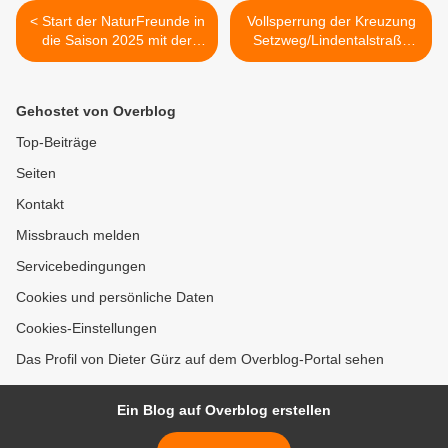
< Start der NaturFreunde in
Vollsperrung der Kreuzung
die Saison 2025 mit der
Setzweg/Lindentalstraße
Hütteneröffnung am 1. Mai
dauert noch bis Ende
August - Schulbus auf
Irrfahrt >
Gehostet von Overblog
Top-Beiträge
Seiten
Kontakt
Missbrauch melden
Servicebedingungen
Cookies und persönliche Daten
Cookies-Einstellungen
Das Profil von Dieter Gürz auf dem Overblog-Portal sehen
Ein Blog auf Overblog erstellen