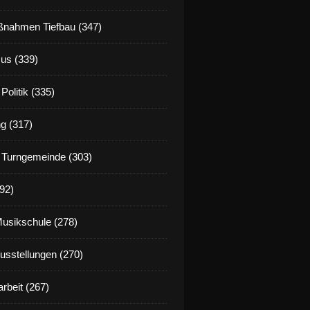
nahmen Tiefbau (347)
us (339)
Politik (335)
g (317)
 Turngemeinde (303)
92)
Musikschule (278)
Ausstellungen (270)
rbeit (267)