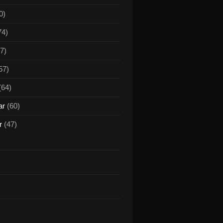
0)
74)
7)
57)
(64)
ar
(60)
r
(47)