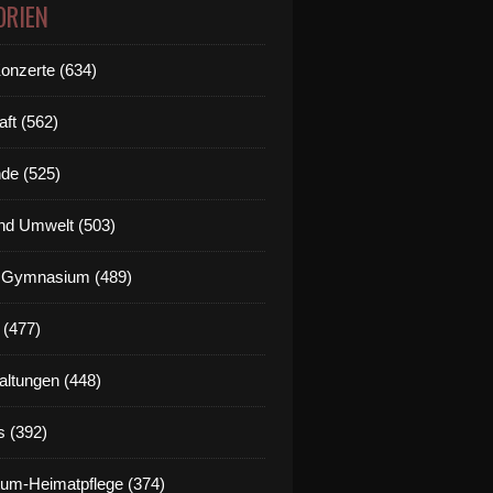
ORIEN
Konzerte (634)
aft (562)
de (525)
nd Umwelt (503)
g Gymnasium (489)
 (477)
altungen (448)
s (392)
um-Heimatpflege (374)