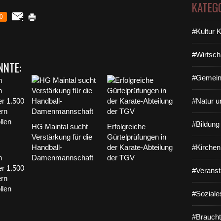
KATEG
0
#Kultur 
#Wirtsch
NNTE:
#Gemein
#Natur u
#Bildun
HG Maintal sucht
Erfolgreiche
Verstärkung für die
Gürtelprüfungen in
Handball-
der Karate-Abteilung
#Kirchen
n
Damenmannschaft
der TGV
er 1.500
#Veranst
ern
llen
#Soziale
#Braucht