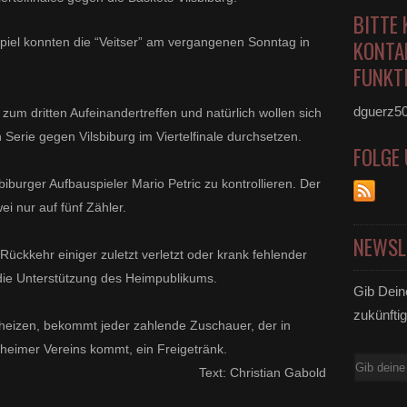
BITTE 
iel konnten die “Veitser” am vergangenen Sonntag in
KONTA
FUNKTI
dguerz5
m dritten Aufeinandertreffen und natürlich wollen sich
 Serie gegen Vilsbiburg im Viertelfinale durchsetzen.
FOLGE
sbiburger Aufbauspieler Mario Petric zu kontrollieren. Der
ei nur auf fünf Zähler.
NEWSL
Rückkehr einiger zuletzt verletzt oder krank fehlender
f die Unterstützung des Heimpublikums.
Gib Dein
zukünftig
eizen, bekommt jeder zahlende Zuschauer, der in
heimer Vereins kommt, ein Freigetränk.
E-
Text: Christian Gabold
Mail