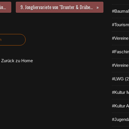
Klimawandel und Gesundheit - Grünen-Einladung zu Vortrag und Diskussion am 28.3.2025
9. Jongliervariete von "Drunter & Drüber" des Gymnasiums Veitshöchheim am 6. und 7. April 2025
#Baumaß
#Tourism
#Vereine 
n
#Faschin
Zurück zu Home
#Vereine
#LWG (2
#Kultur 
#Kultur 
#Jugenda