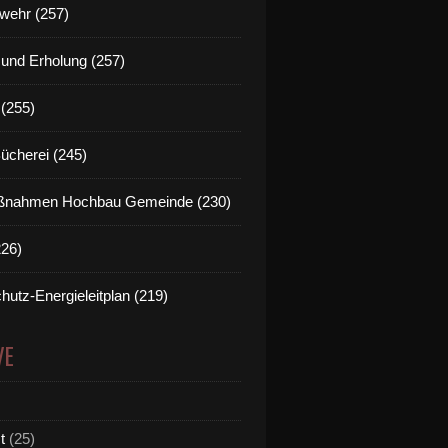
wehr (257)
t und Erholung (257)
(255)
Bücherei (245)
nahmen Hochbau Gemeinde (230)
226)
hutz-Energieleitplan (219)
VE
t
(25)