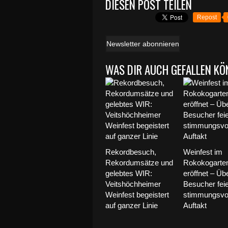
DIESEN POST TEILEN
Repost
Newsletter abonnieren
WAS DIR AUCH GEFALLEN KÖ
Rekordbesuch,
Weinfest im
Rekordumsätze und
Rokokogarte
gelebtes WIR:
eröffnet – Üb
Veitshöchheimer
Besucher fei
Weinfest begeistert
stimmungsvo
auf ganzer Linie
Auftakt