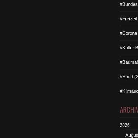
#Bundes
#Freizei
#Corona 
#Kultur 
#Baumaß
#Sport (
#Klimasc
ARCHI
2026
Augus