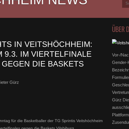
ÜBER 
TS IN VEITSHÖCHHEIM:
 9.3. IM VIERTELFINALE
Vor-/Nac
S GEGEN DIE BASKETS
Gender-H
Bezeichn
Formulie
ieter Gürz
Geschlec
Vertretun
Gürz Die
ausschli
Plattform
ntag für die Basketballer der TG Sprintis Veitshöchheim
Zusendun
ertelfinales gegen die Baskets Vilsbiburg.