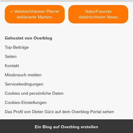
< Veitshöchheimer Pfarrer
NaturFreunde
deklarierte Martins-
Veitshöchheim News:
Laternenzug zur "Kinder-
Veranstaltungen im
Friedens-Demonstration" -
Dezember und Rückblick
So einen Andrang gab es
auf Wirtshaus-Singen >
Gehostet von Overblog
noch nie
Top-Beiträge
Seiten
Kontakt
Missbrauch melden
Servicebedingungen
Cookies und persönliche Daten
Cookies-Einstellungen
Das Profil von Dieter Gürz auf dem Overblog-Portal sehen
Ein Blog auf Overblog erstellen