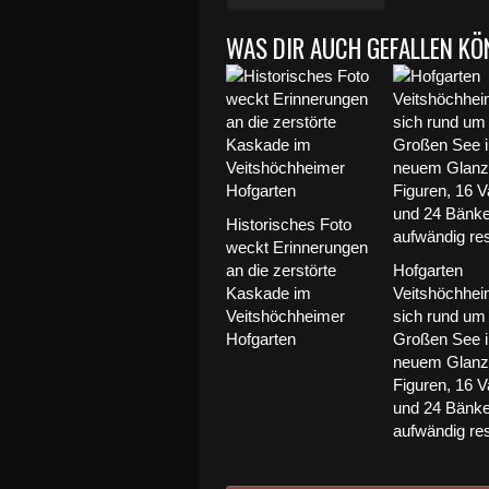
WAS DIR AUCH GEFALLEN KÖ
Historisches Foto
weckt Erinnerungen
an die zerstörte
Hofgarten
Kaskade im
Veitshöchhei
Veitshöchheimer
sich rund um
Hofgarten
Großen See i
neuem Glanz 
Figuren, 16 
und 24 Bänk
aufwändig res