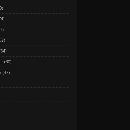
0)
74)
7)
57)
(64)
ar
(60)
r
(47)