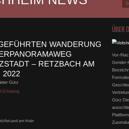
ÜBER 
 GEFÜHRTEN WANDERUNG
FERPANORAMAWEG
Vor-/Nac
TZSTADT – RETZBACH AM
Gender-H
Bezeichn
 2022
Formulie
eter Gürz
Geschlec
nd Erholung
Vertretun
Gürz Die
ausschli
Plattform
weiUferLand am Main
Zusendun