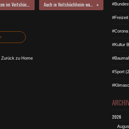
Neue Strahlentherapie Main-Franken im Veitshöchheimer Gewerbegebiet veranstaltet am Sonntag, 15.05.2022 einen Tag der offenen Tür.
Auch in Veitshöchheim wurde am 12. Mai an den Tag der Pflege 2022 gedacht
#Bundes
#Freizei
#Corona 
n
#Kultur 
Zurück zu Home
#Baumaß
#Sport (
#Klimasc
ARCHI
2026
Augus