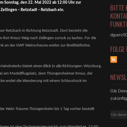
am Sonntag, den 22. Mai 2022 ab 12:00 Uhr zur
BITTE 
ellingen – Retzstadt – Retzbach ein.
KONTA
FUNKTI
er Retzbach in Richtung Retzstadt. Dort besteht die
dguerz5
n Rot-Kreuz-Weg nach Zellingen zurück zu laufen. Für die
k an der GWF Weinscheune weiter zur Breitfeldhöhe.
FOLGE
aindreiecks bietet einen Blick in alle Richtungen: Würzburg,
bei am Modellflugplatz, dem Thüngersheimer Kreuz, der
NEWSL
ke endet die Wanderung mit einem Schlusshock im
Gib Dein
zukünftig
 der Wein-Träume Thüngersheim bis 1 Tag vorher bestellt
E-
Mail
ingen ist eine Tischreservierung bis zum Wandertag, 12:00