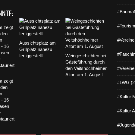
NNTE:
#Baumaß
#Tourism
#Vereine 
Aussichtsplatz am
Grillplatz nahezu
#Faschin
fertiggestellt
Weingeschichten bei
Gästeführung durch
den Veitshöchheimer
#Vereine
Altort am 1. August
m zeigt
#LWG (2
 den
n
#Kultur 
- 16
Vasen
#Kultur 
e
tauriert
#Jugenda