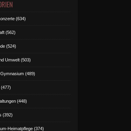
ORIEN
Konzerte (634)
aft (562)
de (524)
nd Umwelt (503)
g Gymnasium (489)
 (477)
altungen (448)
s (392)
um-Heimatpflege (374)