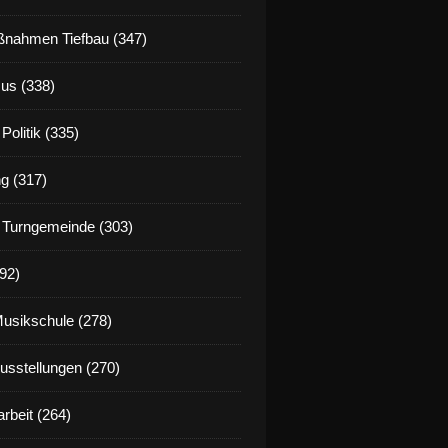
nahmen Tiefbau (347)
us (338)
Politik (335)
g (317)
 Turngemeinde (303)
92)
Musikschule (278)
Ausstellungen (270)
rbeit (264)