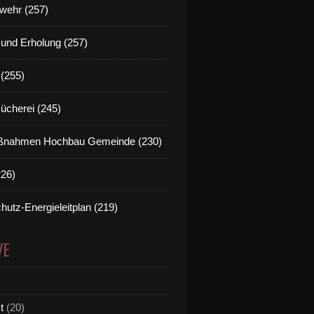
wehr (257)
t und Erholung (257)
(255)
Bücherei (245)
nahmen Hochbau Gemeinde (230)
226)
hutz-Energieleitplan (219)
VE
t
(20)