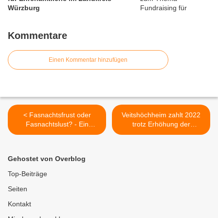
Würzburg
Kommentare
Einen Kommentar hinzufügen
< Fasnachtsfrust oder
Veitshöchheim zahlt 2022
Fasnachtslust? - Ein
trotz Erhöhung der
Gedicht von Gotthard Väth
Kreisumlage von 37 auf 39
mit Rosenmontags-
Prozent über eine halbe
Vorschlag
Million weniger als im
Gehostet von Overblog
Vorjahr >
Top-Beiträge
Seiten
Kontakt