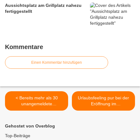
Aussichtsplatz am Grillplatz nahezu
fertiggestellt
Kommentare
Einen Kommentar hinzufügen
< Bereits mehr als 30
Urlaubsfeeling pur bei der
unangemeldete
Eröffnung im
Schnellteststellen-
Veitshöchheimer
Kontrollen durch
Geisbergbad >
Gesundheitsamt für Stadt
Gehostet von Overblog
und Landkreis Würzburg
Top-Beiträge