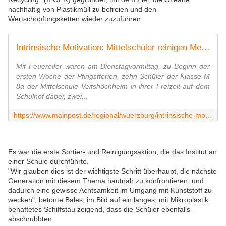
nachhaltig von Plastikmüll zu befreien und den
Wertschöpfungsketten wieder zuzuführen.
Intrinsische Motivation: Mittelschüler reinigen Meeresmüll
Mit Feuereifer waren am Dienstagvormittag, zu Beginn der
ersten Woche der Pfingstferien, zehn Schüler der Klasse M
8a der Mittelschule Veitshöchheim in ihrer Freizeit auf dem
Schulhof dabei, zwei...
https://www.mainpost.de/regional/wuerzburg/intrinsische-motivation-mittelschueler-reinigen-meeresmuell-art-10609113
Es war die erste Sortier- und Reinigungsaktion, die das Institut an
einer Schule durchführte.
"Wir glauben dies ist der wichtigste Schritt überhaupt, die nächste
Generation mit diesem Thema hautnah zu konfrontieren, und
dadurch eine gewisse Achtsamkeit im Umgang mit Kunststoff zu
wecken", betonte Bales, im Bild auf ein langes, mit Mikroplastik
behaftetes Schiffstau zeigend, dass die Schüler ebenfalls
abschrubbten.