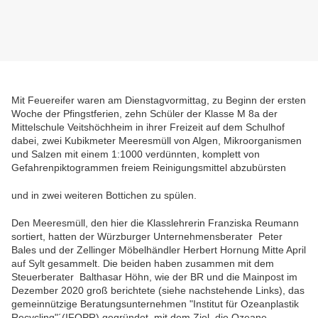
Mit Feuereifer waren am Dienstagvormittag, zu Beginn der ersten
Woche der Pfingstferien, zehn Schüler der Klasse M 8a der
Mittelschule Veitshöchheim in ihrer Freizeit auf dem Schulhof
dabei, zwei Kubikmeter Meeresmüll von Algen, Mikroorganismen
und Salzen mit einem 1:1000 verdünnten, komplett von
Gefahrenpiktogrammen freiem Reinigungsmittel abzubürsten
und in zwei weiteren Bottichen zu spülen.
Den Meeresmüll, den hier die Klasslehrerin Franziska Reumann
sortiert, hatten der Würzburger Unternehmensberater Peter
Bales und der Zellinger Möbelhändler Herbert Hornung Mitte April
auf Sylt gesammelt. Die beiden haben zusammen mit dem
Steuerberater Balthasar Höhn, wie der BR und die Mainpost im
Dezember 2020 groß berichtete (siehe nachstehende Links), das
gemeinnützige Beratungsunternehmen "Institut für Ozeanplastik
Recycling"´(IFOPR) gegründet, mit dem Ziel, die Ozeane