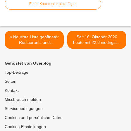
Einen Kommentar hinzufügen
< Neueste Liste geöffneter
Seit 16. Oktober 2020
Restaurants und
heute mit 22,8 niedrigster
Einrichtungen: Es hat sich
Inzidenzwert im Landkreis
zwischenzeitlich wieder
Würzburg - 43,3 Prozent
einiges in Veitshöchheim
der Bürger in Stadt und
Gehostet von Overblog
getan
Landkreis Würzburg
erstgeimpft, 18,3 Prozent
Top-Beiträge
erhielten Zweitimpfung >
Seiten
Kontakt
Missbrauch melden
Servicebedingungen
Cookies und persönliche Daten
Cookies-Einstellungen