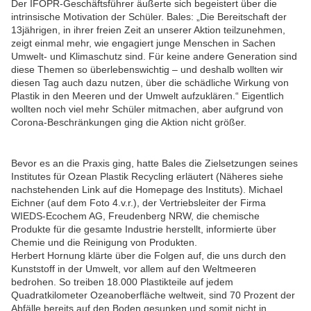
Der IFOPR-Geschäftsführer äußerte sich begeistert über die
intrinsische Motivation der Schüler. Bales: „Die Bereitschaft der
13jährigen, in ihrer freien Zeit an unserer Aktion teilzunehmen,
zeigt einmal mehr, wie engagiert junge Menschen in Sachen
Umwelt- und Klimaschutz sind. Für keine andere Generation sind
diese Themen so überlebenswichtig – und deshalb wollten wir
diesen Tag auch dazu nutzen, über die schädliche Wirkung von
Plastik in den Meeren und der Umwelt aufzuklären.“ Eigentlich
wollten noch viel mehr Schüler mitmachen, aber aufgrund von
Corona-Beschränkungen ging die Aktion nicht größer.
Bevor es an die Praxis ging, hatte Bales die Zielsetzungen seines
Institutes für Ozean Plastik Recycling erläutert (Näheres siehe
nachstehenden Link auf die Homepage des Instituts). Michael
Eichner (auf dem Foto 4.v.r.), der Vertriebsleiter der Firma
WIEDS-Ecochem AG, Freudenberg NRW, die chemische
Produkte für die gesamte Industrie herstellt, informierte über
Chemie und die Reinigung von Produkten.
Herbert Hornung klärte über die Folgen auf, die uns durch den
Kunststoff in der Umwelt, vor allem auf den Weltmeeren
bedrohen.
So treiben 18.000 Plastikteile auf jedem
Quadratkilometer Ozeanoberfläche weltweit, sind 70 Prozent der
Abfälle bereits auf den Boden gesunken und somit nicht in