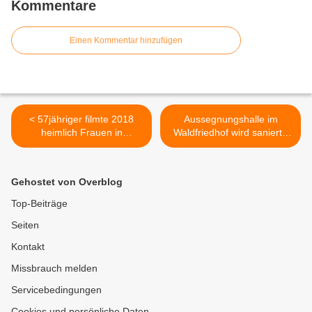
Kommentare
Einen Kommentar hinzufügen
< 57jähriger filmte 2018
Aussegnungshalle im
heimlich Frauen in
Waldfriedhof wird saniert -
Geisbergbad-
Hauptausschuss vergab
Umkleidekabinen - nun
Architektenleistungen >
wurde er verurteilt
Gehostet von Overblog
Top-Beiträge
Seiten
Kontakt
Missbrauch melden
Servicebedingungen
Cookies und persönliche Daten