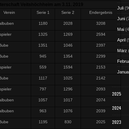
terschaft Veitshöchheim am 3.11. 2019
Juli
(9
Verein
Serie 1
Serie 2
Endergebnis
Juni
(
albuben
1180
2028
3208
Mai
(4
spieler
1325
1269
2594
April
(
Bube
1351
1046
2397
März
Bube
945
1354
2299
Febru
spieler
559
1594
2153
Janua
Bube
1117
1025
2142
spieler
797
1296
2093
2025
albuben
1057
1017
2074
2024
albuben
963
1076
2039
2023
Bube
1195
830
2025