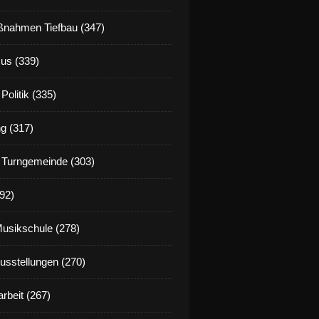
nahmen Tiefbau (347)
us (339)
Politik (335)
g (317)
 Turngemeinde (303)
92)
Musikschule (278)
Ausstellungen (270)
rbeit (267)