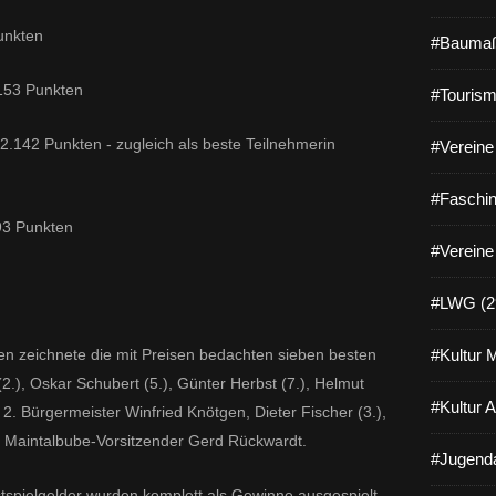
unkten
#Baumaß
.153 Punkten
#Tourism
2.142 Punkten - zugleich als beste Teilnehmerin
#Vereine 
#Faschin
093 Punkten
#Vereine
#LWG (2
en zeichnete die mit Preisen bedachten sieben besten
#Kultur 
2.), Oskar Schubert (5.), Günter Herbst (7.), Helmut
#Kultur 
, 2. Bürgermeister Winfried Knötgen, Dieter Fischer (3.),
d Maintalbube-Vorsitzender Gerd Rückwardt.
#Jugenda
spielgelder wurden komplett als Gewinne ausgespielt.