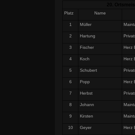
20. Ortsmeis
Platz
Name
1
Müller
Maint
2
Hartung
Privat
3
Fischer
Herz 
4
Koch
Herz 
5
Schubert
Privat
6
Popp
Herz 
7
Herbst
Privat
8
Johann
Maint
9
Kirsten
Maint
10
Geyer
Herz 