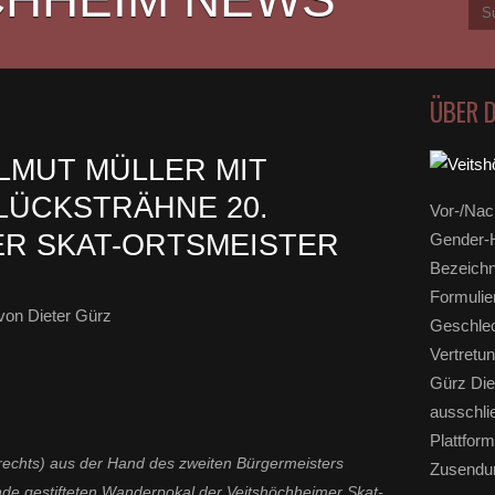
ÜBER 
LMUT MÜLLER MIT
LÜCKSTRÄHNE 20.
Vor-/Nac
R SKAT-ORTSMEISTER
Gender-H
Bezeichn
Formulie
von Dieter Gürz
Geschlec
Vertretun
Gürz Die
ausschli
Plattform
rechts) aus der Hand des zweiten Bürgermeisters
Zusendun
de gestifteten Wanderpokal der Veitshöchheimer Skat-