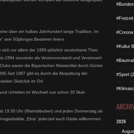
#Bundes
#Freizei
eine über ein halbes Jahrhundert lange Tradition. Im
#Corona 
" sein 50jähriges Bestehen feiern.
#Kultur 
 sich vor allem der 1999 plötzlich verstorbene Theo
bis 1994 souverän als Vereinsvorstand und Vereinswirt
#Baumaß
Clubs waren die Bayerischen Meistertitel durch Günter
95.Seit 1987 gibt es durch die Abspaltung der
#Sport (
weiten Skatclub im Ort.
#Klimasc
und richteten im Wechsel nun schon 20 Skat-
ARCHI
 ab 19.30 Uhr (Maintalbuben) und jeden Donnerstag ab
insgaststätte „Etna“ jederzeit auch Gäste willkommen.
2026
Augus