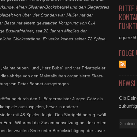
BITTE 
Urkunde, einen Silvaner-Bocksbeutel und den Siegerpreis
KONTA
ielzeit von über vier Stunden war Müller mit der
er Beste mit einem gewaltigen Vorsprung von 614
FUNKTI
e Buskraftfahrer, seit 22 Jahren Mitglied der
dguerz5
liche Glückssträhne. Er verlor keines seiner 72 Spiele,
FOLGE
 „Maintalbuben“ und „Herz Bube“ und vier Privatspieler
 diesjährige von den Maintalbuben organisierte Skats-
NEWSL
eitung von Peter Bonnet ausgetragen.
Gib Dein
Eröffnung durch den 1. Bürgermeister Jürgen Götz als
zukünftig
katspiele auszuspielen, bevor in anderer
eder mit 48 Spielen folgte. Das Startgeld betrug zwölf
E-
ein Euro. Während die Zusammensetzung bei der ersten
Mail
 bei der zweiten Serie unter Berücksichtigung der zuvor