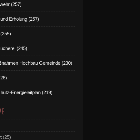
wehr (257)
t und Erholung (257)
(255)
Bücherei (245)
nahmen Hochbau Gemeinde (230)
226)
hutz-Energieleitplan (219)
VE
t
(25)