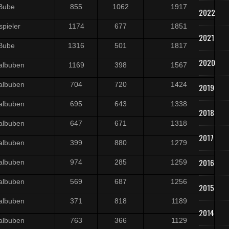
Bube
855
1062
1917
2022
spieler
1174
677
1851
2021
Bube
1316
501
1817
2020
albuben
1169
398
1567
albuben
704
720
1424
2019
albuben
695
643
1338
2018
albuben
647
671
1318
2017
albuben
399
880
1279
2016
albuben
974
285
1259
albuben
569
687
1256
2015
albuben
371
818
1189
2014
albuben
763
366
1129