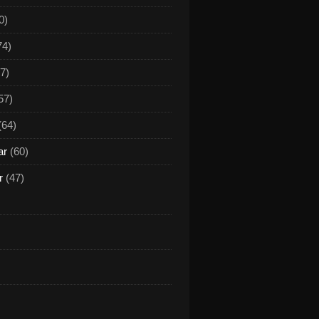
0)
74)
7)
57)
(64)
ar
(60)
r
(47)