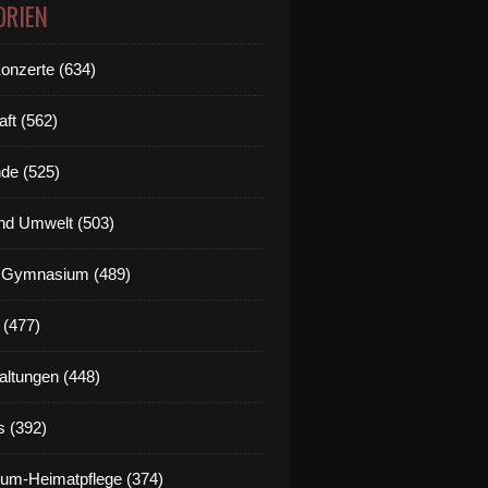
ORIEN
Konzerte (634)
aft (562)
de (525)
nd Umwelt (503)
g Gymnasium (489)
 (477)
altungen (448)
s (392)
um-Heimatpflege (374)