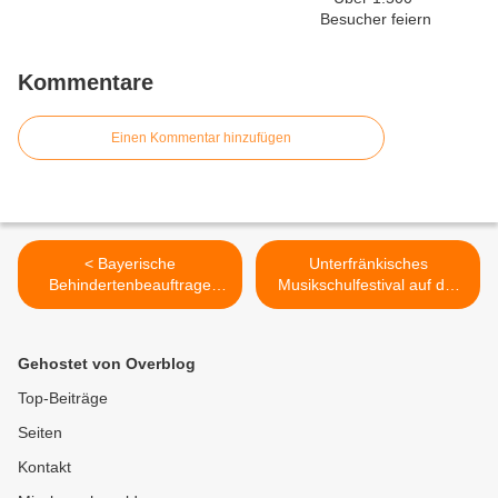
Kommentare
Einen Kommentar hinzufügen
< Bayerische
Unterfränkisches
Behindertenbeauftrage
Musikschulfestival auf der
Irmgard Badura besuchte
LGS - Sing- und
mit BFW-Leuten die
Musikschule Veitshöchheim
Landesgartenschau
war mit vier Ensembles
Gehostet von Overblog
vertreten >
Top-Beiträge
Seiten
Kontakt