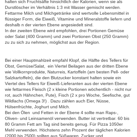
halten sich Fruchtsäfte hinsichtlich der Kalorien, wenn sie als
Durstlöscher im Verhältnis 1:3 mit Wasser gemischt werden.
Fettarme Milch und Milchgetränke sind wertvolle Lebensmittel in
flüssiger Form, die Eiweiß, Vitamine und Mineralstoffe liefern und
deshalb n der vierten Ebene angesiedelt sind.
In der zweiten Ebene wird empfohlen, drei Portionen Gemüse
oder Salat (400 Gramm) und zwei Portionen Obst (250 Gramm)
zu zu sich zu nehmen, möglichst aus der Region.
Bei einer Hauptmahlzeit empfahl Klopf, die Hälfte des Tellers für
Obst, Gemüse/Salat, ein Viertel Beilagen aus der dritten Ebene
wie Vollkornprodukte, Naturreis, Kartoffeln (am besten Pell- oder
Salzkartoffeln), die den Blutzucker konstant halten sowie ein
Viertel des Tellers für Eiweiß-Lieferanten aus der vierten Ebene
wie fettarmes Fleisch (2 x kleine Portionen wöchentlich - nicht nur
rot, auch Hähnchen, Pute), Fisch (2 x pro Woche, Seefische, gut
Wildlachs (Omega 3!) . Dazu zählen auch Eier, Nüsse,
Hülsenfrüchte, Joghurt und Milch.
Bei den Ölen und Fetten in der Ebene 4 sollte man Raps-,
Oliven- und Leinsamenöl verwenden. Butter ist vertretbar. 60 bis
80 Gramm Fett am Tag sind bereits genug. Für Pizza 1050er
Mehl verwenden. Höchstens zehn Prozent der täglichen Kalorien
(2000 bis 2500) sollten aus Süßwaren, Zucker und