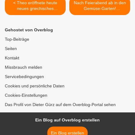
< Theo eröffnete heute
Nach Feierabend ab in den
neues griechisches
Gemüse-Garten!
Restaurant am Sportplatz in
Öffentliche Führungen an
Margetshöchheim
der LWG in Bamberg von
April bis September >
Gehostet von Overblog
Top-Beiträge
Seiten
Kontakt
Missbrauch melden
Servicebedingungen
Cookies und persönliche Daten
Cookies-Einstellungen
Das Profil von Dieter Gürz auf dem Overblog-Portal sehen
Ein Blog auf Overblog erstellen
Ein Blog erstellen