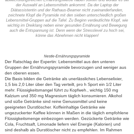
abwechslungsreichen Ernährungsweise haben sollten und worauf es bei
der Auswahl an Lebensmitteln ankommt. Da der Laptop der
Diätassistentin und der Rathaus-Beamer nicht zueinanderfanden,
zeichnete Klopf die Pyramide mit den sieben unterschiedlich großen
Lebensmittel-Gruppen auf die Tafel. Zu Beginn verdeutlichte Klopf, wie
wichtig im Dreiklang neben einer gesunden Ernährung und Bewegung
auch die Entspannung ist. Denn wenn der Stresslevel zu hoch sei,
könne das Abnehmen nicht klappen!
Nestle-Ernährungspyramide
Der Ratschlag der Expertin: Lebensmittel aus den unteren
Gruppen der Ernährungspyramide bevorzugen und weniger aus
den oberen essen.
Die Basis bilden die Getränke als unerlässliches Lebenselixier,
1,5 bis 2,0 Liter über den Tag verteilt, pro h Sport ein 1/2 Liter
mehr. Flüssigkeitsmangel führt zu Kopfweh., wichtig 150 mg
Kalzium und 350 mg Magnesium täglich konsumieren. Alkohol
und süße Getränke sind reine Genussmittel und keine
geeigneten Durstlöscher. Koffeinhaltige Getränke wie
ungezuckerter Kaffee können in Maßen in die täglich empfohlene
Flüssigkeitsmenge einbezogen werden. Gezückerte Getränke wie
Cola, Fruchtsaft, Limonade liefern viel Energie (Kalorien) und
sind deshalb als Durstlöscher nicht zu empfehlen. Im Rahmen