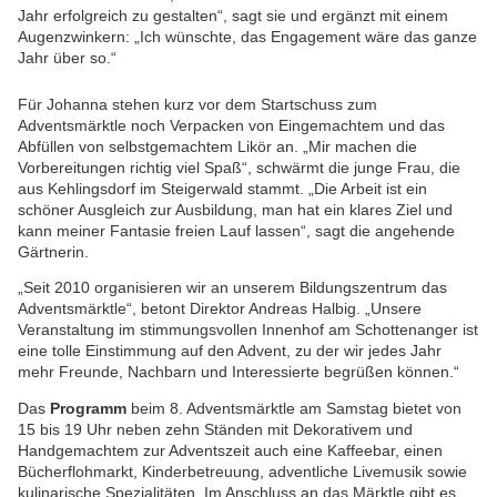
Jahr erfolgreich zu gestalten“, sagt sie und ergänzt mit einem
Augenzwinkern: „Ich wünschte, das Engagement wäre das ganze
Jahr über so.“
Für Johanna stehen kurz vor dem Startschuss zum
Adventsmärktle noch Verpacken von Eingemachtem und das
Abfüllen von selbstgemachtem Likör an. „Mir machen die
Vorbereitungen richtig viel Spaß“, schwärmt die junge Frau, die
aus Kehlingsdorf im Steigerwald stammt. „Die Arbeit ist ein
schöner Ausgleich zur Ausbildung, man hat ein klares Ziel und
kann meiner Fantasie freien Lauf lassen“, sagt die angehende
Gärtnerin.
„Seit 2010 organisieren wir an unserem Bildungszentrum das
Adventsmärktle“, betont Direktor Andreas Halbig. „Unsere
Veranstaltung im stimmungsvollen Innenhof am Schottenanger ist
eine tolle Einstimmung auf den Advent, zu der wir jedes Jahr
mehr Freunde, Nachbarn und Interessierte begrüßen können.“
Das
Programm
beim 8. Adventsmärktle am Samstag bietet von
15 bis 19 Uhr neben zehn Ständen mit Dekorativem und
Handgemachtem zur Adventszeit auch eine Kaffeebar, einen
Bücherflohmarkt, Kinderbetreuung, adventliche Livemusik sowie
kulinarische Spezialitäten. Im Anschluss an das Märktle gibt es