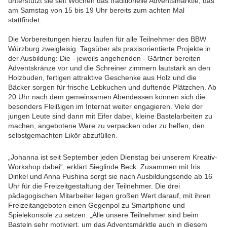
unterstützt sie seit Wochen das traditionelle Adventsmärktle, das
am Samstag von 15 bis 19 Uhr bereits zum achten Mal
stattfindet.
Die Vorbereitungen hierzu laufen für alle Teilnehmer des BBW
Würzburg zweigleisig. Tagsüber als praxisorientierte Projekte in
der Ausbildung: Die - jeweils angehenden - Gärtner bereiten
Adventskränze vor und die Schreiner zimmern lautstark an den
Holzbuden, fertigen attraktive Geschenke aus Holz und die
Bäcker sorgen für frische Lebkuchen und duftende Plätzchen. Ab
20 Uhr nach dem gemeinsamen Abendessen können sich die
besonders Fleißigen im Internat weiter engagieren. Viele der
jungen Leute sind dann mit Eifer dabei, kleine Bastelarbeiten zu
machen, angebotene Ware zu verpacken oder zu helfen, den
selbstgemachten Likör abzufüllen.
„Johanna ist seit September jeden Dienstag bei unserem Kreativ-
Workshop dabei“, erklärt Sieglinde Beck. Zusammen mit Iris
Dinkel und Anna Pushina sorgt sie nach Ausbildungsende ab 16
Uhr für die Freizeitgestaltung der Teilnehmer. Die drei
pädagogischen Mitarbeiter legen großen Wert darauf, mit ihren
Freizeitangeboten einen Gegenpol zu Smartphone und
Spielekonsole zu setzen. „Alle unsere Teilnehmer sind beim
Basteln sehr motiviert, um das Adventsmärktle auch in diesem