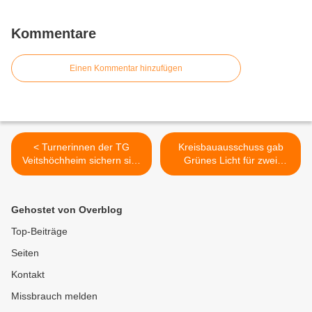
Kommentare
Einen Kommentar hinzufügen
< Turnerinnen der TG
Kreisbauausschuss gab
Veitshöchheim sichern sich
Grünes Licht für zwei
mit starken Nerven den
weitere Ampelanlagen in
Klassenerhalt in der
Höhe Lidl-Markt und
Deutschen Turnliga
Maincenter in
Gehostet von Overblog
Veitshöchheim >
Top-Beiträge
Seiten
Kontakt
Missbrauch melden