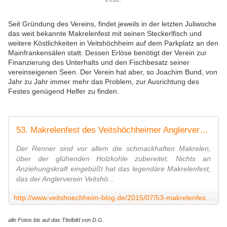
Seit Gründung des Vereins, findet jeweils in der letzten Juliwoche
das weit bekannte Makrelenfest mit seinen Steckerlfisch und
weitere Köstlichkeiten in Veitshöchheim auf dem Parkplatz an den
Mainfrankensälen statt. Dessen Erlöse benötigt der Verein zur
Finanzierung des Unterhalts und den Fischbesatz seiner
vereinseigenen Seen. Der Verein hat aber, so Joachim Bund, von
Jahr zu Jahr immer mehr das Problem, zur Ausrichtung des
Festes genügend Helfer zu finden.
53. Makrelenfest des Veitshöchheimer Anglervereins - Nach wie vor ein Besuchermagnet - Veitshöchheim News
Der Renner sind vor allem die schmackhaften Makrelen,
über der glühenden Holzkohle zubereitet. Nichts an
Anziehungskraft eingebüßt hat das legendäre Makrelenfest,
das der Anglerverein Veitshö...
http://www.veitshoechheim-blog.de/2015/07/53-makrelenfest-des-veitshochheimer-anglervereins-nach-wie-vor-ein-besuchermagnet.html
alle Fotos bis auf das Titelbild von D.G.