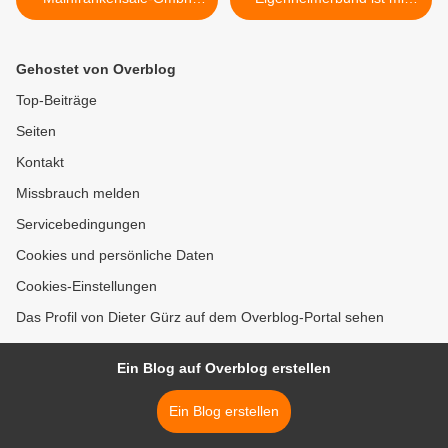
trainierte mit potentiellen
820 Mitgliedern in
Nutzern die Räumung der
Unterfranken führend -
Veranstaltungsarena
Reges Vereinsleben >
Gehostet von Overblog
Top-Beiträge
Seiten
Kontakt
Missbrauch melden
Servicebedingungen
Cookies und persönliche Daten
Cookies-Einstellungen
Das Profil von Dieter Gürz auf dem Overblog-Portal sehen
Ein Blog auf Overblog erstellen
Ein Blog erstellen