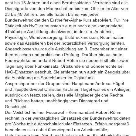
acht bis 15 Jahren und einen Berufssoldaten. Vertreten sind alle
Dienstgrade von den Mannschaften bis zum Offizier im Alter von
23 bis 45 Jahren. Sie alle hatten bisher wie jeder
Bundeswehrsoldat den Ersthelfer-Alpha-Kurs absolviert. Für ihre
Tätigkeit als HvO'ler mussten sie nun noch eine komprimierte
41stündige Ausbildung absolvieren, in der u.a. Anatomie,
Physiologie, Wundversorgung, Blutdruckmessen, Reanimation
sowie das Assistieren bei der notärztlichen Versorgung lernten.
Abgeschlossen wurde die Ausbildung am 9. Dezember mit einer
theoretischen und praktischen Prüfung. Darüber hinaus hatte
Feuerwehrkommandant Robert Röhm die neuen Ersthelfer zwei
Tage lang über Funkeinsatz, Ortskunde und Sonderrechte bei
HvO-Einsätzen geschult. Sie erhielten nun auch ein Zeugnis über
die Ausbildung als Sprechfunker im Digitalfunk.
Ansprechpartner der Gruppe sind Hauptmann Andreas Hügel
und Hauptfeldwebel Christian Kirchner. Hügel war es ein Anliegen
ausdrücklich festzustellen, dass alle Mitglieder gleiche Rechte
und Pflichten hätten, unabhängig vom Dienstgrad und
Geschlecht.
Der Veitshöchheimer Feuerwehr-Kommandant Robert Röhm
rechnet in der werktäglichen Einsatzzeit der Bundeswehrsoldaten
pro Woche mit durchschnittlich vier Einsätzen. Erfahrungsgemäß
handele es sich dabei überwiegend um Arbeitsunfälle,
Verletzungen beim Sport und häufig auch um Krankheitsfälle von