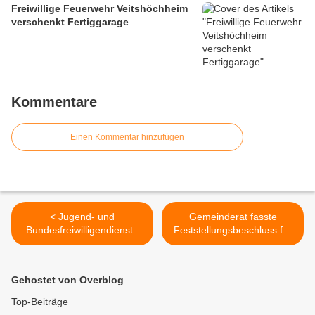
Freiwillige Feuerwehr Veitshöchheim
verschenkt Fertiggarage
Kommentare
Einen Kommentar hinzufügen
< Jugend- und
Gemeinderat fasste
Bundesfreiwilligendienste
Feststellungsbeschluss für
(FSJ/Bufdi) sind
die 14. Änderung des
zunehmend auch für
Flächennutzungsplanes im
Veitshöchheimer
Bereich der Sandäcker >
Gehostet von Overblog
Mittelschüler interessant
Top-Beiträge