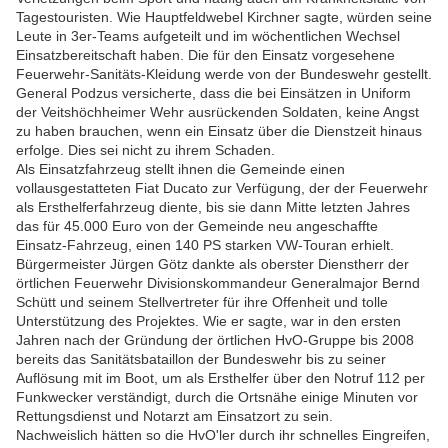
Tagestouristen. Wie Hauptfeldwebel Kirchner sagte, würden seine
Leute in 3er-Teams aufgeteilt und im wöchentlichen Wechsel
Einsatzbereitschaft haben. Die für den Einsatz vorgesehene
Feuerwehr-Sanitäts-Kleidung werde von der Bundeswehr gestellt.
General Podzus versicherte, dass die bei Einsätzen in Uniform
der Veitshöchheimer Wehr ausrückenden Soldaten, keine Angst
zu haben brauchen, wenn ein Einsatz über die Dienstzeit hinaus
erfolge. Dies sei nicht zu ihrem Schaden.
Als Einsatzfahrzeug stellt ihnen die Gemeinde einen
vollausgestatteten Fiat Ducato zur Verfügung, der der Feuerwehr
als Ersthelferfahrzeug diente, bis sie dann Mitte letzten Jahres
das für 45.000 Euro von der Gemeinde neu angeschaffte
Einsatz-Fahrzeug, einen 140 PS starken VW-Touran erhielt.
Bürgermeister Jürgen Götz dankte als oberster Dienstherr der
örtlichen Feuerwehr Divisionskommandeur Generalmajor Bernd
Schütt und seinem Stellvertreter für ihre Offenheit und tolle
Unterstützung des Projektes. Wie er sagte, war in den ersten
Jahren nach der Gründung der örtlichen HvO-Gruppe bis 2008
bereits das Sanitätsbataillon der Bundeswehr bis zu seiner
Auflösung mit im Boot, um als Ersthelfer über den Notruf 112 per
Funkwecker verständigt, durch die Ortsnähe einige Minuten vor
Rettungsdienst und Notarzt am Einsatzort zu sein.
Nachweislich hätten so die HvO'ler durch ihr schnelles Eingreifen,