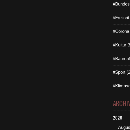
#Bundes
#Freizei
#Corona 
#Kultur 
#Baumaß
#Sport (
#Klimasc
ARCHI
2026
Augus