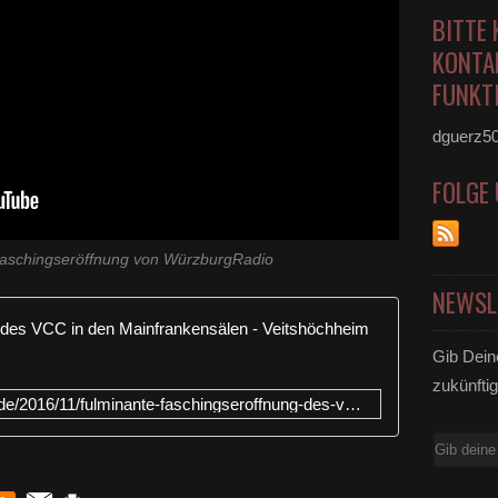
BITTE 
KONTA
FUNKTI
dguerz5
FOLGE
aschingseröffnung von WürzburgRadio
NEWSL
Fulminante
Gib Dein
zukünftig
http://www.veitshoechheim-blog.de/2016/11/fulminante-faschingseroffnung-des-vcc-in-den-mainfrankensalen.html
E-
Mail