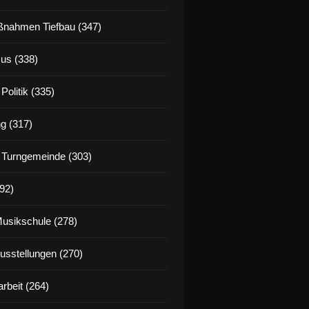
nahmen Tiefbau (347)
us (338)
Politik (335)
g (317)
 Turngemeinde (303)
92)
Musikschule (278)
Ausstellungen (270)
rbeit (264)