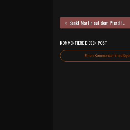
Sankt Martin auf dem Pferd führte Martinszug der Veitshöchheimer Pfarrgemeinde St. Vitus an
KOMMENTIERE DIESEN POST
Einen Kommentar hinzufüge