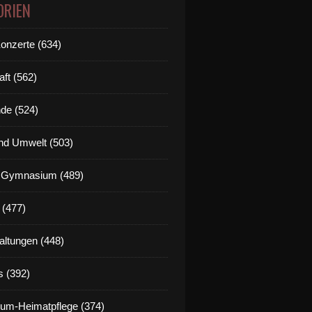
ORIEN
Konzerte (634)
aft (562)
de (524)
nd Umwelt (503)
g Gymnasium (489)
 (477)
altungen (448)
s (392)
um-Heimatpflege (374)