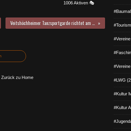
1006 Aktiven 🎭
#Baumaß
Veitshöchheimer Tanzsportgarde richtet am 26. und 27. November Frankens Offenes Qualifikationsturnier im karnevalistischen Tanzsport aus
#Tourism
#Vereine 
#Faschin
n
#Vereine
Zurück zu Home
#LWG (2
#Kultur 
#Kultur 
#Jugenda