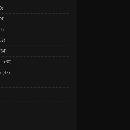
0)
74)
7)
57)
(64)
ar
(60)
r
(47)