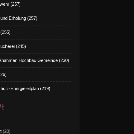
wehr (257)
t und Erholung (257)
(255)
Bücherei (245)
nahmen Hochbau Gemeinde (230)
226)
hutz-Energieleitplan (219)
VE
t
(20)