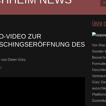
ÜBER 
O-VIDEO ZUR
ASCHINGSERÖFFNUNG DES
Vor-/Nac
Gender-H
Bezeichn
6
von Dieter Gürz
Formulie
g
Geschlec
Vertretun
Gürz Die
ausschli
Plattform
Zusendun