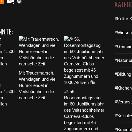
0
KATEG
#Kultur 
NNTE:
#Wirtsch
#Gemein
#Natur u
Mit Trauermarsch,
#Bildun
Wehklagen und viel
n
Humor endet in
#Kirchen
er 1.500
Veitshöchheim die
🎉 56.
ern
närrische Zeit
Rosenmontagszug
#Veranst
llen
im 60. Jubiläumsjahr
des Veitshöchheimer
#Soziale
Carneval-Clubs
begeistert mit 46
Zugnummern und
#Braucht