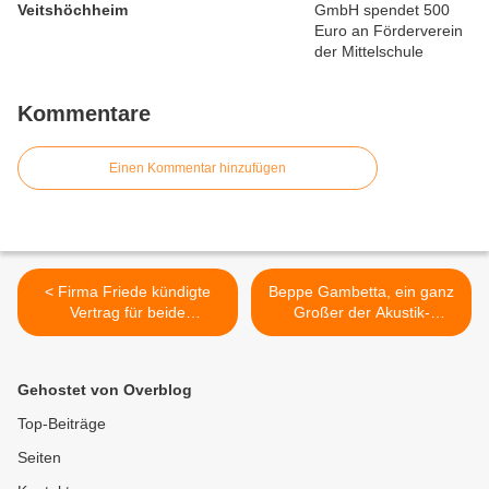
Veitshöchheim
Kommentare
Einen Kommentar hinzufügen
< Firma Friede kündigte
Beppe Gambetta, ein ganz
Vertrag für beide
Großer der Akustik-
Veitshöchheimer Friedhöfe
Gitarren-Szene faszinierte
- Künftig Bestattungen ohne
im Veitshöchheimer
Bindung an Firma-
Bacchuskeller mit Canzoni -
Gehostet von Overblog
Gemeinderat erhöhte
Italienische Poesie in
Gebühren für Leichenhaus,
Liedern >
Top-Beiträge
Leichenraum und Kühlzelle
Seiten