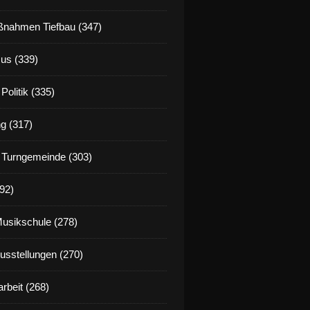
nahmen Tiefbau (347)
us (339)
Politik (335)
g (317)
 Turngemeinde (303)
92)
Musikschule (278)
Ausstellungen (270)
rbeit (268)