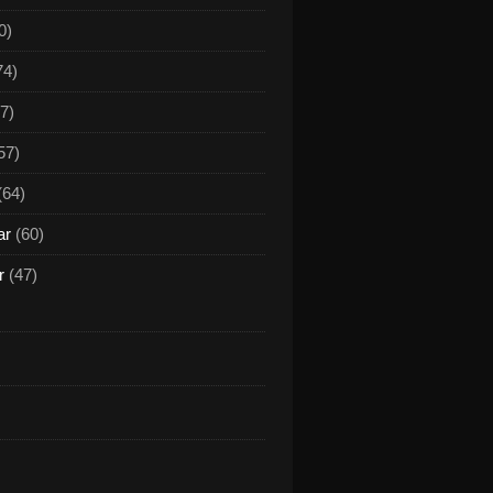
0)
74)
7)
57)
(64)
ar
(60)
r
(47)