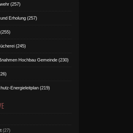
wehr (257)
t und Erholung (257)
(255)
Bücherei (245)
nahmen Hochbau Gemeinde (230)
226)
hutz-Energieleitplan (219)
VE
t
(27)