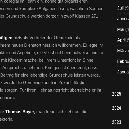
h kollegial im Team ein, könne gut organisieren,
Juli
(9
nen und komplexe Aufgaben lösen, was ihr in Sachen
r Grundschule werden derzeit in zwölf Klassen 271
Juni
(
Mai
(4
Knötgen
hieß als Vertreter der Gemeinde als
April
(
hrem neuen Dienstort herzlich willkommen. Er legte ihr
März
ruktur und Angebote, die Veitshöchheim aufweise und zu
 mit Kindern mache, bei ihrem Unterricht im Sinne
Febru
r in Anspruch zu nehmen. Knötgen ist überzeugt, dass
Janua
 Beitrag für eine lebendige Grundschule leisten werde.
z werde die Gemeinde auch in Zukunft für die
 sorgen. Für ihren Heimatunterricht überreichte er ihr
2025
öchheim.
2024
nte
Thomas Bayer,
man freue sich sehr auf die
ktorin.
2023