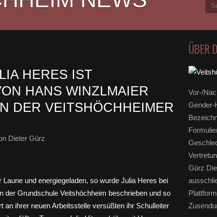
ÜBER 
IA HERES IST
ON HANS WINZLMAIER
Vor-/Nac
N DER VEITSHÖCHHEIMER
Gender-H
Bezeichn
Formulie
n Dieter Gürz
Geschlec
Vertretun
Gürz Die
ausschli
Plattform
Zusendun