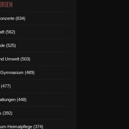
ORIEN
Konzerte (634)
aft (562)
de (525)
nd Umwelt (503)
g Gymnasium (489)
 (477)
altungen (448)
s (392)
um-Heimatpflege (374)