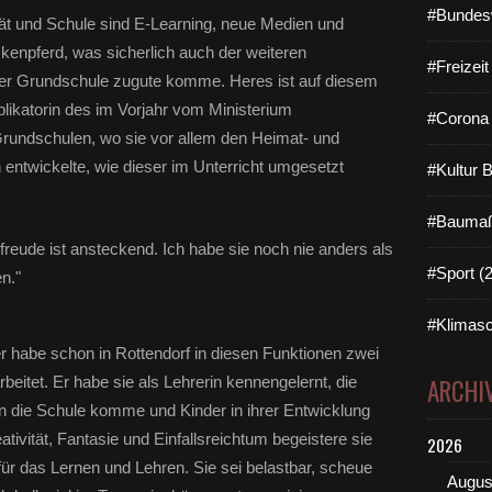
#Bundes
ät und Schule sind E-Learning, neue Medien und
kenpferd, was sicherlich auch der weiteren
#Freizei
er Grundschule zugute komme. Heres ist auf diesem
likatorin des im Vorjahr vom Ministerium
#Corona 
rundschulen, wo sie vor allem den Heimat- und
 entwickelte, wie dieser im Unterricht umgesetzt
#Kultur 
#Baumaß
sfreude ist ansteckend. Ich habe sie noch nie anders als
#Sport (
n."
#Klimasc
er habe schon in Rottendorf in diesen Funktionen zwei
itet. Er habe sie als Lehrerin kennengelernt, die
ARCHI
 in die Schule komme und Kinder in ihrer Entwicklung
ativität, Fantasie und Einfallsreichtum begeistere sie
2026
ür das Lernen und Lehren. Sie sei belastbar, scheue
Augus