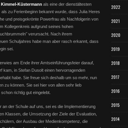
te Kimmel-Küstermann
als eine der dienstältesten
2022
als zu Ferienbeginn bekannt wurde, dass Julia Heres
he und preisgekrönte Powerfrau als Nachfolgerin von
2021
m Kollegenkreis aufgrund seines hohen
auchbrummeln" verursacht. Nach ihrem
2020
euen Schuljahres habe man aber rasch erkannt, dass
2019
gin sei.
2018
erwies am Ende ihrer Amtseinführungsfeier darauf,
rf kam, in Stefan Dusolt einen hervorragenden
2017
gehabt habe. Sie freue sich deshalb um so mehr, nun
 zu können. Sie sei hier von allen sehr lieb
2016
hon richtig gut eingelebt.
2015
r an der Schule auf uns, sei es die Implementierung
tten Klassen, die Umsetzung der Ziele der Evaluation,
2014
 Schülern, der Ausbau der Medienkompetenz, die