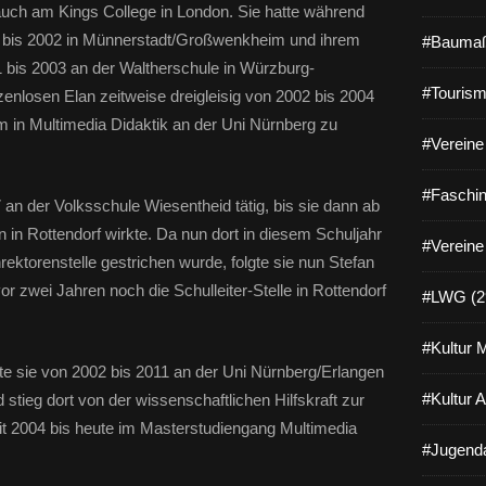
 auch am Kings College in London. Sie hatte während
9 bis 2002 in Münnerstadt/Großwenkheim und ihrem
#Baumaß
 bis 2003 an der Waltherschule in Würzburg-
#Tourism
zenlosen Elan zeitweise dreigleisig von 2002 bis 2004
 in Multimedia Didaktik an der Uni Nürnberg zu
#Vereine 
#Faschin
an der Volksschule Wiesentheid tätig, bis sie dann ab
n in Rottendorf wirkte. Da nun dort in diesem Schuljahr
#Vereine
ktorenstelle gestrichen wurde, folgte sie nun Stefan
r zwei Jahren noch die Schulleiter-Stelle in Rottendorf
#LWG (2
#Kultur 
itete sie von 2002 bis 2011 an der Uni Nürnberg/Erlangen
#Kultur 
stieg dort von der wissenschaftlichen Hilfskraft zur
it 2004 bis heute im Masterstudiengang Multimedia
#Jugenda