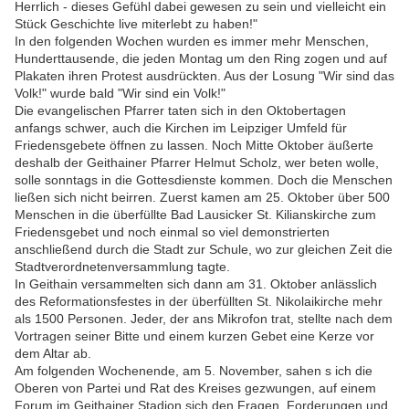
Herrlich - dieses Gefühl dabei gewesen zu sein und vielleicht ein
Stück Geschichte live miterlebt zu haben!"
In den folgenden Wochen wurden es immer mehr Menschen,
Hunderttausende, die jeden Montag um den Ring zogen und auf
Plakaten ihren Protest ausdrückten. Aus der Losung "Wir sind das
Volk!" wurde bald "Wir sind ein Volk!"
Die evangelischen Pfarrer taten sich in den Oktobertagen
anfangs schwer, auch die Kirchen im Leipziger Umfeld für
Friedensgebete öffnen zu lassen. Noch Mitte Oktober äußerte
deshalb der Geithainer Pfarrer Helmut Scholz, wer beten wolle,
solle sonntags in die Gottesdienste kommen. Doch die Menschen
ließen sich nicht beirren. Zuerst kamen am 25. Oktober über 500
Menschen in die überfüllte Bad Lausicker St. Kilianskirche zum
Friedensgebet und noch einmal so viel demonstrierten
anschließend durch die Stadt zur Schule, wo zur gleichen Zeit die
Stadtverordnetenversammlung tagte.
In Geithain versammelten sich dann am 31. Oktober anlässlich
des Reformationsfestes in der überfüllten St. Nikolaikirche mehr
als 1500 Personen. Jeder, der ans Mikrofon trat, stellte nach dem
Vortragen seiner Bitte und einem kurzen Gebet eine Kerze vor
dem Altar ab.
Am folgenden Wochenende, am 5. November, sahen s ich die
Oberen von Partei und Rat des Kreises gezwungen, auf einem
Forum im Geithainer Stadion sich den Fragen, Forderungen und