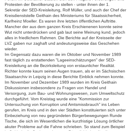
Protesten der Bevölkerung zu stellen - unter ihnen der 1.
Sekretär der SED-Kreisleitung, Rolf Müller, und auch der Chef der
Kreisdienststelle Geithain des Ministeriums für Staatssicherheit,
Karlheinz Moeller. Es waren ihre letzten öffentlichen Auftritte.
Mancher der aus dem ganzen Kreis Erschienenen konnte seine
Wut nicht unterdrücken und gab laut seine Meinung kund, jedoch
alles in friedlichem Rahmen. Die Berichte auf der Kreisseite der
LVZ gaben nur zaghaft und andeutungsweise das Geschehen
wieder.
Im Gegensatz dazu waren die im Oktober und November 1989
fast täglich zu erstattenden "Lageeinschätzungen" der SED-
Kreisleitung an die Bezirksleitung von erstaunlicher Realität.
Richter konnte kaum seinen Augen trauen, als er im Sächsischen
Staatsarchiv in Leipzig in diese Berichte Einblick nehmen konnte.
Im November und Dezember 1989 wurden im Kreis Geithain
Diskussionen insbesondere zu Fragen von Handel und
Versorgung, zum Bau- und Wohnungswesen, zum Umweltschutz
durchgeführt. Vom Kreistag wurde eine "Kommission zur
Untersuchung von Korruption und Amtsmissbrauch" ins Leben
gerufen, im Kreis und in den vier Städten konstituierten sich unter
Einbeziehung von neu gegründeten Bürgerbewegungen Runde
Tische, die sich im Wesentlichen die kurzfristige Lösung örtlicher
akuter Probleme auf die Fahne schrieben. So stand zum Beispiel