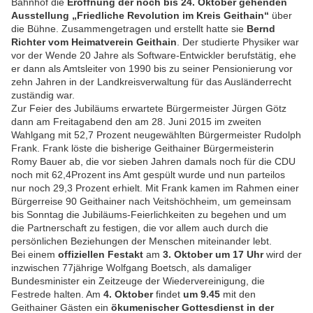
Bahnhof die
Eröffnung der noch bis 24. Oktober gehenden
Ausstellung
„Friedliche Revolution im Kreis Geithain“
über
die Bühne. Zusammengetragen und erstellt hatte sie
Bernd
Richter vom Heimatverein Geithain
. Der studierte Physiker war
vor der Wende 20 Jahre als Software-Entwickler berufstätig, ehe
er dann als Amtsleiter von 1990 bis zu seiner Pensionierung vor
zehn Jahren in der Landkreisverwaltung für das Ausländerrecht
zuständig war.
Zur Feier des Jubiläums erwartete Bürgermeister Jürgen Götz
dann am Freitagabend den am 28. Juni 2015 im zweiten
Wahlgang mit 52,7 Prozent neugewählten Bürgermeister Rudolph
Frank. Frank löste die bisherige Geithainer Bürgermeisterin
Romy Bauer ab, die vor sieben Jahren damals noch für die CDU
noch mit 62,4Prozent ins Amt gespült wurde und nun parteilos
nur noch 29,3 Prozent erhielt. Mit Frank kamen im Rahmen einer
Bürgerreise 90 Geithainer nach Veitshöchheim, um gemeinsam
bis Sonntag die Jubiläums-Feierlichkeiten zu begehen und um
die Partnerschaft zu festigen, die vor allem auch durch die
persönlichen Beziehungen der Menschen miteinander lebt.
Bei einem
offiziellen Festakt
am
3. Oktober um 17 Uhr
wird der
inzwischen 77jährige Wolfgang Boetsch, als damaliger
Bundesminister ein Zeitzeuge der Wiedervereinigung, die
Festrede halten. Am
4. Oktober
findet
um 9.45
mit den
Geithainer Gästen ein
ökumenischer Gottesdienst in der