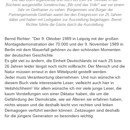
Die das Buch ergänzende und noch bis zum 24. Oktober in der
Bücherei ausgestellte Sonderschau „Wir sind das Volk!“ war vor einem
Jahr im Geithainer zu sehen. Bürgerinnen und Bürger der
Partnergemeinde Geithain waren bei den Ereignissen vor 25 Jahren
dabei und haben mit Leihgaben zur Ausstellung beigetragen. Bernd
Richter führte die Gäste durch die Ausstellung.
Bernd Richter: "Der 9. Oktober 1989 in Leipzig mit der großen
Montagsdemonstration der 70.000 und der 9. November 1989 in
Berlin mit dem Mauerfall gehören zu den schönsten Momenten
der deutschen Geschichte.
Es gibt viel zu ändern, die Einheit Deutschlands ist nach 25 bzw.
26 Jahren leider längst noch nicht vollbracht. Der Mensch und die
Natur müssen erneut in den Mittelpunkt gestellt werden.
Jeder muss Verantwortung übernehmen. Und nun wünsche ich
diesem Buch viele interessierte Leser, vielleicht auch hier in
Veitshöchheim! Vor allem wünsche ich mir viele junge Leser, die
kaum Vorstellungen von einer Diktatur haben, die um die
Gefährdung der Demokratie, wie wir Älteren sie erfahren haben,
nichts wissen und die deshalb leicht von rechten und linken
Demagogen verführt werden können. Zeitzeugen sind deshalb
für die jüngere Generation so besonders wichtig.