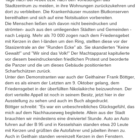
Stadtzentrum zu meiden, in ihre Wohnungen zurückzukehren und
dort zu verbleiben. Die Krankenhäuser mussten Blutkonserven
bereithalten und sich auf eine Notsituation vorbereiten.
Die Menschen ließen sich davon nicht beeindrucken und
strömten- auch aus den umliegenden Städten und Gemeinden -
nach Leipzig. Mehr als 70 000 zogen nach dem Friedensgebet
mit Kerzen in den I-länden um den Ring, stellten diese vor der
Stasizentrale an der "Runden Ecke" ab. Sie skandierten "Keine
Gewalt!" und "Wir sind das Volk!" Der Machtapparat kapitulierte
vor diesem beeindruckenden friedlichen Protest und beorderte
die Panzer und die um dieses Gebäude positionierten
Scharfschützen zurück.
Unter den Demonstranten war auch der Geithainer Frank Böttger,
dem es als einem der Letzten am 9. Oktober gelang, dem
Friedensgebet in der überfüllten Nikolaikirche beizuwohnen. Der
dort verteilte Appell ist noch in seinem Besitz, jetzt hier in der
Ausstellung zu sehen und auch im Buch abgedruckt.
Böttger schreibt: "Es war ein unbeschreibliches Glücksgefühl, das
mich auf dem Nachhauseweg begleitete. Allein aus der Stadt
brauchten wir mindestens eine dreiviertel Stunde. Auto an Auto
fuhren auf der B 95 und in Kesselshain standen etwa 20 Leute
mit Kerzen und grüßten die Autofahrer und jubelten ihnen zu.
Auch in Geithain standen vereinzelt Kerzen in den Fenstern.