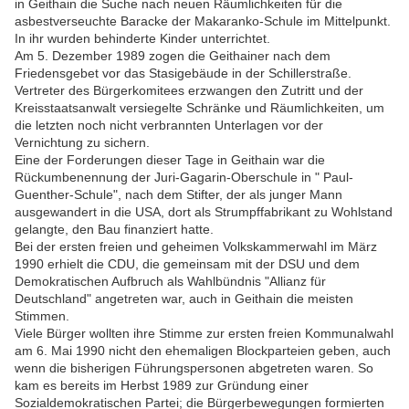
in Geithain die Suche nach neuen Räumlichkeiten für die
asbestverseuchte Baracke der Makaranko-Schule im Mittelpunkt.
In ihr wurden behinderte Kinder unterrichtet.
Am 5. Dezember 1989 zogen die Geithainer nach dem
Friedensgebet vor das Stasigebäude in der Schillerstraße.
Vertreter des Bürgerkomitees erzwangen den Zutritt und der
Kreisstaatsanwalt versiegelte Schränke und Räumlichkeiten, um
die letzten noch nicht verbrannten Unterlagen vor der
Vernichtung zu sichern.
Eine der Forderungen dieser Tage in Geithain war die
Rückumbenennung der Juri-Gagarin-Oberschule in " Paul-
Guenther-Schule", nach dem Stifter, der als junger Mann
ausgewandert in die USA, dort als Strumpffabrikant zu Wohlstand
gelangte, den Bau finanziert hatte.
Bei der ersten freien und geheimen Volkskammerwahl im März
1990 erhielt die CDU, die gemeinsam mit der DSU und dem
Demokratischen Aufbruch als Wahlbündnis "Allianz für
Deutschland" angetreten war, auch in Geithain die meisten
Stimmen.
Viele Bürger wollten ihre Stimme zur ersten freien Kommunalwahl
am 6. Mai 1990 nicht den ehemaligen Blockparteien geben, auch
wenn die bisherigen Führungspersonen abgetreten waren. So
kam es bereits im Herbst 1989 zur Gründung einer
Sozialdemokratischen Partei; die Bürgerbewegungen formierten