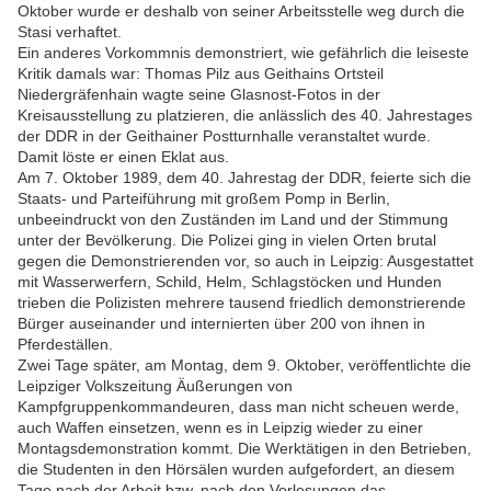
Oktober wurde er deshalb von seiner Arbeitsstelle weg durch die
Stasi verhaftet.
Ein anderes Vorkommnis demonstriert, wie gefährlich die leiseste
Kritik damals war: Thomas Pilz aus Geithains Ortsteil
Niedergräfenhain wagte seine Glasnost-Fotos in der
Kreisausstellung zu platzieren, die anlässlich des 40. Jahrestages
der DDR in der Geithainer Postturnhalle veranstaltet wurde.
Damit löste er einen Eklat aus.
Am 7. Oktober 1989, dem 40. Jahrestag der DDR, feierte sich die
Staats- und Parteiführung mit großem Pomp in Berlin,
unbeeindruckt von den Zuständen im Land und der Stimmung
unter der Bevölkerung. Die Polizei ging in vielen Orten brutal
gegen die Demonstrierenden vor, so auch in Leipzig: Ausgestattet
mit Wasserwerfern, Schild, Helm, Schlagstöcken und Hunden
trieben die Polizisten mehrere tausend friedlich demonstrierende
Bürger auseinander und internierten über 200 von ihnen in
Pferdeställen.
Zwei Tage später, am Montag, dem 9. Oktober, veröffentlichte die
Leipziger Volkszeitung Äußerungen von
Kampfgruppenkommandeuren, dass man nicht scheuen werde,
auch Waffen einsetzen, wenn es in Leipzig wieder zu einer
Montagsdemonstration kommt. Die Werktätigen in den Betrieben,
die Studenten in den Hörsälen wurden aufgefordert, an diesem
Tage nach der Arbeit bzw. nach den Vorlesungen das