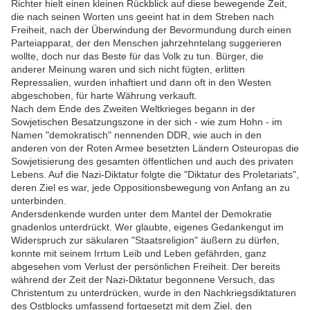
Richter hielt einen kleinen Rückblick auf diese bewegende Zeit,
die nach seinen Worten uns geeint hat in dem Streben nach
Freiheit, nach der Überwindung der Bevormundung durch einen
Parteiapparat, der den Menschen jahrzehntelang suggerieren
wollte, doch nur das Beste für das Volk zu tun. Bürger, die
anderer Meinung waren und sich nicht fügten, erlitten
Repressalien, wurden inhaftiert und dann oft in den Westen
abgeschoben, für harte Währung verkauft.
Nach dem Ende des Zweiten Weltkrieges begann in der
Sowjetischen Besatzungszone in der sich - wie zum Hohn - im
Namen "demokratisch" nennenden DDR, wie auch in den
anderen von der Roten Armee besetzten Ländern Osteuropas die
Sowjetisierung des gesamten öffentlichen und auch des privaten
Lebens. Auf die Nazi-Diktatur folgte die "Diktatur des Proletariats",
deren Ziel es war, jede Oppositionsbewegung von Anfang an zu
unterbinden.
Andersdenkende wurden unter dem Mantel der Demokratie
gnadenlos unterdrückt. Wer glaubte, eigenes Gedankengut im
Widerspruch zur säkularen "Staatsreligion" äußern zu dürfen,
konnte mit seinem Irrtum Leib und Leben gefährden, ganz
abgesehen vom Verlust der persönlichen Freiheit. Der bereits
während der Zeit der Nazi-Diktatur begonnene Versuch, das
Christentum zu unterdrücken, wurde in den Nachkriegsdiktaturen
des Ostblocks umfassend fortgesetzt mit dem Ziel, den