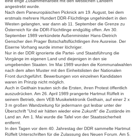
eine enge Zusammenarbeit mit den westlichen Ländern
angestrebt wurde.
Nach dem Paneuropäischen Picknick am 19. August, bei dem
erstmals mehrere Hundert DDR-Flüchtlinge ungehindert in den
Westen gelangten, war dann ab 11. September die Grenze zu
Österreich für die DDR-Flüchtlinge endgültig offen. Am 30.
September 1989 verkündete Außenminister Hans-Dietrich
Genscher den Prager Botschaftsflüchtlingen ihre Ausreise. Der
Eiserne Vorhang wurde immer löchriger.
Nur in der DDR ignorierte die Partei- und Staatsführung die
Vorgänge im eigenen Land und diejenigen in den sie
umgebenden Staaten. Im Mai 1989 wurden die Kommunalwahlen
nach dem alten Muster mit den Einheitslisten der Nationalen
Front durchgeführt. Bewerbungen von einzelnen Kandidaten
waren im Prinzip nicht möglich.
Auch in Geithain trauten sich die Ersten, ihren Protest öffentlich
auszudrücken. Am 26. April 1989 prangerte Hartmut Rüffelt in
seinem Betrieb, dem VEB Musikelektronik Geithain, auf einer 2 x
3 m großen Wandzeitung für jedermann gut lesbar unter der
Überschrift "Und wir hätten wieder eine Zukunft" die Zustände im
Land an. Am 1. Mai wurde die Tafel von der Staatssicherheit
entfernt.
In den Tagen vor dem 40. Jahrestag der DDR sammelte Hartmut
Rüffelt Unterschriften für die Zulassung des Neuen Forum. Am 5.