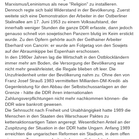
Marxismus/Leninismus als neue "Religion" zu installieren.
Dennoch regte sich bald Widerstand in der Bevölkerung. Zuerst
weitete sich eine Demonstration der Arbeiter in der Ostberliner
Stalinallee am 17. Juni 1953 zu einem Volksaufstand, der
innerhalb weniger Stunden die ganze DDR erfasste, dann jedoch
genauso schnell von sowjetischen Panzern blutig im Keim erstickt
wurde. Zu den Opfern gehörte auch der Geithainer Arbeiter
Eberhard von Cancrin: er wurde am Folgetag von den Sowjets
auf der Abraumkippe bei Espenhain erschossen.
In den 1980er Jahren lag die Wirtschaft in den Ostblockländern
immer mehr am Boden, die Versorgung der Bevölkerung war
nicht mehr gewährleistet, die Regale blieben oft leer. Die
Unzufriedenheit unter der Bevölkerung nahm zu. Ohne den von
Franz Josef Strauß 1983 vermittelten Milliarden-DM-Kredit- als
Gegenleistung für den Abbau der Selbstschussanlagen an der
Grenze - hätte die DDR ihren internationalen
Zahlungsverpflichtungen nicht mehr nachkommen können- die
DDR wäre bankrott gewesen.
Die Sehnsucht nach Freiheit und Unabhängigkeit hatte 1989 die
Menschen in den Staaten des Warschauer Paktes zu
kettenaktionsartigen Taten angeregt. Wesentlichen Anteil an der
Zuspitzung der Situation in der DDR hatte Ungarn. Anfang 1989
erreichten die ungarischen Reformen ein Stadium, in dem offen