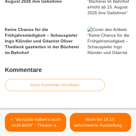
August 2026 ihre Gebühren
Keine Chance für die
Frühjahrsmüdigkeit – Schauspieler
Ingo Klünder und Gitarrist Oliver
Thedieck gastierten in der Bücherei
im Bahnhof
Kommentare
Einen Kommentar hinzufügen
< "Verrückte haben's auch
Noch bis 18.10.
nicht leicht" - Theater am
sehenswerte Ausstellung im
Hofgarten inszeniert Bernd
Rathaussaal aus dem