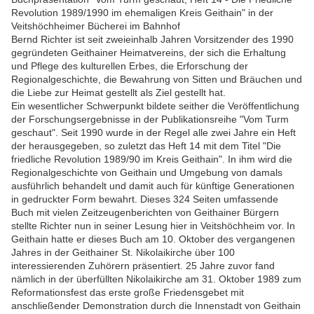
Revolution 1989/1990 im ehemaligen Kreis Geithain" in der
Veitshöchheimer Bücherei im Bahnhof
Bernd Richter ist seit zweieinhalb Jahren Vorsitzender des 1990
gegründeten Geithainer Heimatvereins, der sich die Erhaltung
und Pflege des kulturellen Erbes, die Erforschung der
Regionalgeschichte, die Bewahrung von Sitten und Bräuchen und
die Liebe zur Heimat gestellt als Ziel gestellt hat.
Ein wesentlicher Schwerpunkt bildete seither die Veröffentlichung
der Forschungsergebnisse in der Publikationsreihe "Vom Turm
geschaut". Seit 1990 wurde in der Regel alle zwei Jahre ein Heft
der herausgegeben, so zuletzt das Heft 14 mit dem Titel "Die
friedliche Revolution 1989/90 im Kreis Geithain". In ihm wird die
Regionalgeschichte von Geithain und Umgebung von damals
ausführlich behandelt und damit auch für künftige Generationen
in gedruckter Form bewahrt. Dieses 324 Seiten umfassende
Buch mit vielen Zeitzeugenberichten von Geithainer Bürgern
stellte Richter nun in seiner Lesung hier in Veitshöchheim vor. In
Geithain hatte er dieses Buch am 10. Oktober des vergangenen
Jahres in der Geithainer St. Nikolaikirche über 100
interessierenden Zuhörern präsentiert. 25 Jahre zuvor fand
nämlich in der überfüllten Nikolaikirche am 31. Oktober 1989 zum
Reformationsfest das erste große Friedensgebet mit
anschließender Demonstration durch die Innenstadt von Geithain