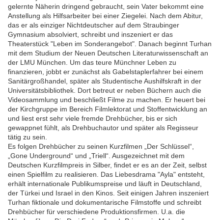
gelernte Näherin dringend gebraucht, sein Vater bekommt eine
Anstellung als Hilfsarbeiter bei einer Ziegelei. Nach dem Abitur,
das er als einziger Nichtdeutscher auf dem Straubinger
Gymnasium absolviert, schreibt und inszeniert er das
Theaterstück "Leben im Sonderangebot". Danach beginnt Turhan
mit dem Studium der Neuen Deutschen Literaturwissenschaft an
der LMU München. Um das teure Münchner Leben zu
finanzieren, jobbt er zunächst als Gabelstaplerfahrer bei einem
Sanitärgroßhandel, später als Studentische Aushilfskraft in der
Universitätsbibliothek. Dort betreut er neben Büchern auch die
Videosammlung und beschließt Filme zu machen. Er heuert bei
der Kirchgruppe im Bereich Filmlektorat und Stoffentwicklung an
und liest erst sehr viele fremde Drehbücher, bis er sich
gewappnet fühlt, als Drehbuchautor und später als Regisseur
tätig zu sein.
Es folgen Drehbücher zu seinen Kurzfilmen „Der Schlüssel“,
„Gone Underground“ und „Triell“. Ausgezeichnet mit dem
Deutschen Kurzfilmpreis in Silber, findet er es an der Zeit, selbst
einen Spielfilm zu realisieren. Das Liebesdrama "Ayla" entsteht,
erhält internationale Publikumspreise und läuft in Deutschland,
der Türkei und Israel in den Kinos. Seit einigen Jahren inszeniert
Turhan fiktionale und dokumentarische Filmstoffe und schreibt
Drehbücher für verschiedene Produktionsfirmen. U.a. die