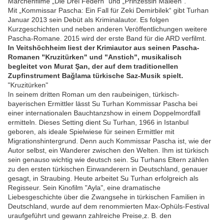
Märchenfilme „Die Drei Federn“ und „Prinzessin Maleen“.
Mit „Kommissar Pascha: Ein Fall für Zeki Demirbilek“ gibt Turhan
Januar 2013 sein Debüt als Kriminalautor. Es folgen
Kurzgeschichten und neben anderen Veröffentlichungen weitere
Pascha-Romane. 2015 wird der erste Band für die ARD verfilmt.
In Veitshöchheim liest der Krimiautor aus seinen Pascha-
Romanen "Kruzitürken" und "Anstich", musikalisch
begleitet von Murat Şan, der auf dem traditionellen
Zupfinstrument Bağlama türkische Saz-Musik spielt.
"Kruzitürken"
In seinem dritten Roman um den raubeinigen, türkisch-
bayerischen Ermittler lässt Su Turhan Kommissar Pascha bei
einer internationalen Bauchtanzshow in einem Doppelmordfall
ermitteln. Dieses Setting dient Su Turhan, 1966 in Istanbul
geboren, als ideale Spielwiese für seinen Ermittler mit
Migrationshintergrund. Denn auch Kommissar Pascha ist, wie der
Autor selbst, ein Wanderer zwischen den Welten. Ihm ist türkisch
sein genauso wichtig wie deutsch sein. Su Turhans Eltern zählen
zu den ersten türkischen Einwanderern in Deutschland, genauer
gesagt, in Straubing. Heute arbeitet Su Turhan erfolgreich als
Regisseur. Sein Kinofilm "Ayla", eine dramatische
Liebesgeschichte über die Zwangsehe in türkischen Familien in
Deutschland, wurde auf dem renommierten Max-Ophüls-Festival
uraufgeführt und gewann zahlreiche Preise,z. B. den