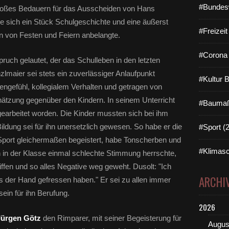
#Bundes
 großes Bedauern für das Ausscheiden von Hans
e sich ein Stück Schulgeschichte und eine äußerst
#Freizei
on von Festen und Feiern anbelangte.
#Corona 
uch gelautet, der das Schulleben in den letzten
lmaier sei stets ein zuverlässiger Anlaufpunkt
#Kultur 
engefühl, kollegialem Verhalten und getragen von
ätzung gegenüber den Kindern. In seinem Unterricht
#Baumaß
l gearbeitet worden. Die Kinder mussten sich bei ihm
ildung sei für ihn unersetzlich gewesen. So habe er die
#Sport (
 Sport gleichermaßen begeistert, habe Tonscherben und
#Klimasc
n der Klasse einmal schlechte Stimmung herrschte,
ffen und so alles Negative weg geweht. Dusolt: "Ich
ARCHI
s der Hand gefressen haben." Er sei zu allen immer
ein für ihn Berufung.
2026
Jürgen Götz
den Rimparer, mit seiner Begeisterung für
Augus