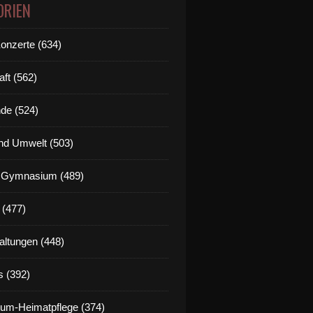
ORIEN
Konzerte (634)
aft (562)
de (524)
nd Umwelt (503)
g Gymnasium (489)
 (477)
altungen (448)
s (392)
um-Heimatpflege (374)