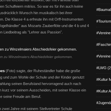
en Schulfeiern mitriss. So war es für ihn auch keine
#Baumaß
usdrücklich Wunsch hin musikalisch bei ihrer
. Die Klasse 4 a erfreute ihn mit Orff-Instrumenten
#Tourism
ogelhändler" aus Mozarts Zauberflöte und die 4 b und 4
 Liedbeitrag als "Lehrer aus Passion".
#Vereine 
#Faschin
#Vereine
en zu Winzelmaiers Abschiedsfeier gekommen.
#LWG (2
bes
(Foto) sagte, der Ruheständler habe die große
ung und zum Wohle der Schule und der Kinder genutzt
#Kultur 
trahlung seinen Berufstand hervorragend auch nach
h kurz vor seinem Ausscheiden, mit seiner Klasse ein
#Kultur 
e seine Freude am Beruf.
#Jugenda
en zwei Jahre mit seinem Stellvertreter Schule