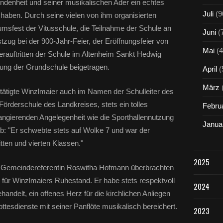
ndenheit und seiner musikalischen Ader ein echtes
Juli
(9
 haben. Durch seine vielen von ihm organisierten
umsfest der Vitusschule, die Teilnahme der Schule an
Juni
(
tzug bei der 900-Jahr-Feier, der Eröffnungsfeier von
Mai
(4
erauftritten der Schule im Altenheim Sankt Hedwig
lung der Grundschule beigetragen.
April
(
März
tätigte Winzlmaier auch im Namen der Schulleiter des
rderschule des Landkreises, stets ein tolles
Febru
angierenden Angelegenheit wie die Sporthallennutzung
Janua
ob: "Er schwebte stets auf Wolke 7 und war der
tten und vierten Klassen."
2025
 Gemeindereferentin Roswitha Hofmann überbrachten
 für Winzlmaiers Ruhestand. Er habe stets respektvoll
2024
handelt, ein offenes Herz für die kirchlichen Anliegen
ttesdienste mit seiner Panflöte musikalisch bereichert.
2023