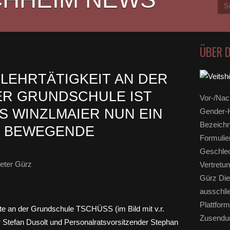
ÜBER 
 LEHRTÄTIGKEIT AN DER
ER GRUNDSCHULE IST
Vor-/Nac
 WINZLMAIER NUN EIN
Gender-H
Bezeichn
- BEWEGENDE
Formulie
Geschlec
eter Gürz
Vertretun
Gürz Die
ausschli
Plattform
Zusendun