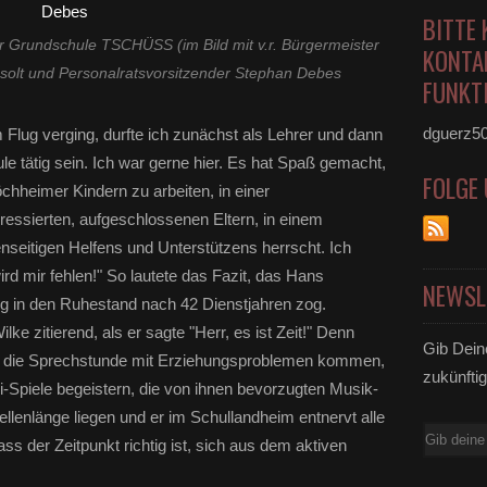
BITTE 
er Grundschule TSCHÜSS (im Bild mit v.r. Bürgermeister
KONTA
solt und Personalratsvorsitzender Stephan Debes
FUNKTI
dguerz5
im Flug verging, durfte ich zunächst als Lehrer und dann
le tätig sein. Ich war gerne hier. Es hat Spaß gemacht,
FOLGE
chheimer Kindern zu arbeiten, in einer
ressierten, aufgeschlossenen Eltern, in einem
nseitigen Helfens und Unterstützens herrscht. Ich
d mir fehlen!" So lautete das Fazit, das Hans
NEWSL
g in den Ruhestand nach 42 Dienstjahren zog.
ke zitierend, als er sagte "Herr, es ist Zeit!" Denn
Gib Dein
in die Sprechstunde mit Erziehungsproblemen kommen,
zukünftig
ii-Spiele begeistern, die von ihnen bevorzugten Musik-
llenlänge liegen und er im Schullandheim entnervt alle
E-
s der Zeitpunkt richtig ist, sich aus dem aktiven
Mail