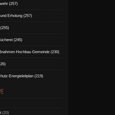
wehr (257)
t und Erholung (257)
(255)
Bücherei (245)
nahmen Hochbau Gemeinde (230)
226)
hutz-Energieleitplan (219)
VE
t
(20)