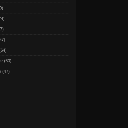
0)
74)
7)
57)
(64)
ar
(60)
r
(47)