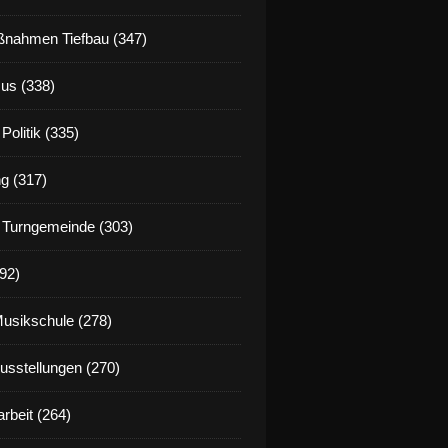
nahmen Tiefbau (347)
us (338)
Politik (335)
g (317)
 Turngemeinde (303)
92)
Musikschule (278)
Ausstellungen (270)
rbeit (264)