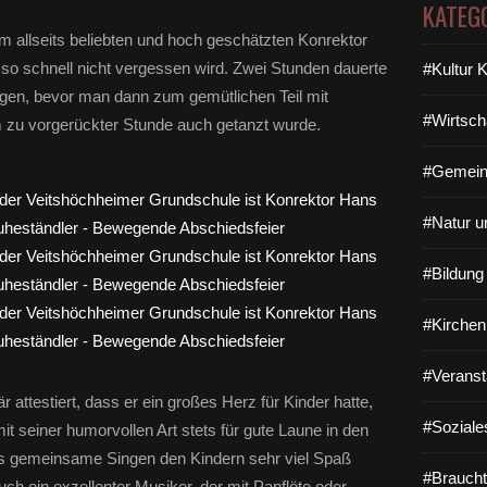
KATEG
m allseits beliebten und hoch geschätzten Konrektor
r so schnell nicht vergessen wird. Zwei Stunden dauerte
#Kultur 
rägen, bevor man dann zum gemütlichen Teil mit
#Wirtsch
em zu vorgerückter Stunde auch getanzt wurde.
#Gemein
#Natur u
#Bildun
#Kirchen
#Veranst
attestiert, dass er ein großes Herz für Kinder hatte,
#Soziale
mit seiner humorvollen Art stets für gute Laune in den
as gemeinsame Singen den Kindern sehr viel Spaß
#Braucht
h ein exzellenter Musiker, der mit Panflöte oder