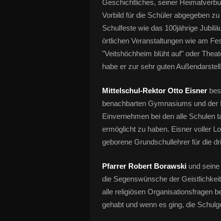
Geschichtliches, seiner Heimatverbu
Vorbild für die Schüler abgegeben zu
Schulfeste wie das 100jährige Jubilä
örtlichen Veranstaltungen wie am Fes
"Veitshöchheim blüht auf" oder Theat
habe er zur sehr guten Außendarstel
Mittelschul-Rektor Otto Eisner
bes
benachbarten Gymnasiums und der Fö
Einvernehmen bei den alle Schulen t
ermöglicht zu haben. Eisner voller L
geborene Grundschullehrer für die dri
Pfarrer Robert Borawski
und seine
die Segenswünsche der Geistlichkeit
alle religiösen Organisationsfragen be
gehabt und wenn es ging, die Schulgo