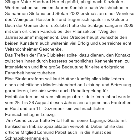
Sänger-Vater Eberhard Hertel gehört, pflegt nach Kinzkofers
Worten schon seit vielen Jahren Kontakte nach Veitshöchheim.
So nahmen Stefanie und Stefan 2002 erstmals an einer Weinlese
des Weingutes Hessler teil und trugen sich später ins Goldene
Buch der Gemeinde ein. Zuletzt hatte die Schlagersängerin 2009
mit dem örtlichen Fanclub bei der Pflanzaktion "Weg der
Jahresbäume" mitgemacht. Das Ortsoberhaupt wünschte den
beiden Künstlern auch weiterhin viel Erfolg und überreichte echt
Veitshöchheimer Geschenke.
Das Treffen der Fan-Clubleiter sollte dazu dienen, den Kontakt
zwischen ihnen durch besseres persönliches Kennenlernen zu
intensivieren und ihre große Bedeutung für eine erfolgreiche
Fanarbeit hervorzuheben.
Eine Strukturreform soll laut Huttner künftig allen Mitgliedern
einen einheitlichen Mindeststandard an Leistung und Betreuung
garantieren, beispielsweise auch Rabattregelung für
Eintrittskarten bei Veranstaltungen ihrer Idole. Vereinbart wurde
vom 25. bis 28 August dieses Jahres ein allgemeines Fantreffen
in Rust und am 11. Dezember ein weihnachtlicher
Fannachmittag in Leipzig.
Am Abend zuvor hatte Fritz Huttner seine Tagungs-Gäste mit
fränkischen Imbiss-Spezialitäten verwöhnt. Dabei führte das
örtliche Mitglied Edmund Pabst auch in die Kunst des
Schnapsbrennens ein.