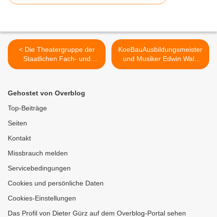
< Die Theatergruppe der
KoeBauAusbildungsmeister
Staatlichen Fach- und
und Musiker Edwin Wald
Technikerschule
feiert am Sonntag (3. April)
Veitshöchheim begeisterte
seinen 75. Geburtstag >
unter der Regie von
Gehostet von Overblog
Günther Stadtmüller mit
Nikolai Gogol's "Der
Top-Beiträge
Revisor"
Seiten
Kontakt
Missbrauch melden
Servicebedingungen
Cookies und persönliche Daten
Cookies-Einstellungen
Das Profil von Dieter Gürz auf dem Overblog-Portal sehen