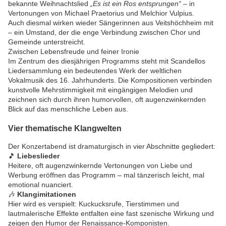
bekannte Weihnachtslied
„Es ist ein Ros entsprungen“
– in
Vertonungen von Michael Praetorius und Melchior Vulpius.
Auch diesmal wirken wieder Sängerinnen aus Veitshöchheim mit
– ein Umstand, der die enge Verbindung zwischen Chor und
Gemeinde unterstreicht.
Zwischen Lebensfreude und feiner Ironie
Im Zentrum des diesjährigen Programms steht mit Scandellos
Liedersammlung ein bedeutendes Werk der weltlichen
Vokalmusik des 16. Jahrhunderts. Die Kompositionen verbinden
kunstvolle Mehrstimmigkeit mit eingängigen Melodien und
zeichnen sich durch ihren humorvollen, oft augenzwinkernden
Blick auf das menschliche Leben aus.
Vier thematische Klangwelten
Der Konzertabend ist dramaturgisch in vier Abschnitte gegliedert:
🎵
Liebeslieder
Heitere, oft augenzwinkernde Vertonungen von Liebe und
Werbung eröffnen das Programm – mal tänzerisch leicht, mal
emotional nuanciert.
🎶
Klangimitationen
Hier wird es verspielt: Kuckucksrufe, Tierstimmen und
lautmalerische Effekte entfalten eine fast szenische Wirkung und
zeigen den Humor der Renaissance-Komponisten.