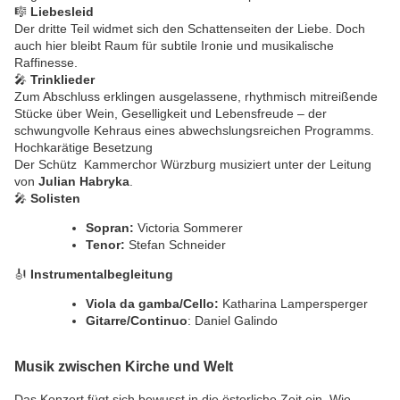
🎼
Liebesleid
Der dritte Teil widmet sich den Schattenseiten der Liebe. Doch
auch hier bleibt Raum für subtile Ironie und musikalische
Raffinesse.
🎤
Trinklieder
Zum Abschluss erklingen ausgelassene, rhythmisch mitreißende
Stücke über Wein, Geselligkeit und Lebensfreude – der
schwungvolle Kehraus eines abwechslungsreichen Programms.
Hochkarätige Besetzung
Der Schütz Kammerchor Würzburg musiziert unter der Leitung
von
Julian Habryka
.
🎤
Solisten
Sopran:
Victoria Sommerer
Tenor:
Stefan Schneider
🎻
Instrumentalbegleitung
Viola da gamba/Cello:
Katharina Lampersperger
Gitarre/Continuo
: Daniel Galindo
Musik zwischen Kirche und Welt
Das Konzert fügt sich bewusst in die österliche Zeit ein. Wie