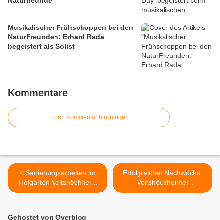
Naturfreunde“
Musikalischer Frühschoppen bei den
NaturFreunden: Erhard Rada
begeistert als Solist
Kommentare
Einen Kommentar hinzufügen
< Sanierungsarbeiten im
Erfolgreicher Nachwuchs:
Hofgarten Veitshöchheim
Veitshöchheimer
stehen vor dem Abschluss⁸
Tischtennistalent qualifiziert
sich für Bayerische Mini-
Meisterschaften >
Gehostet von Overblog