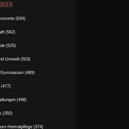
ORIEN
Konzerte (634)
aft (562)
de (525)
nd Umwelt (503)
g Gymnasium (489)
 (477)
altungen (448)
s (392)
um-Heimatpflege (374)