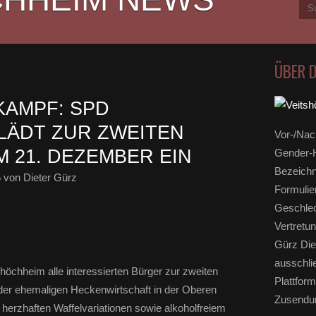
ÜBER 
AMPF: SPD
LÄDT ZUR ZWEITEN
Vor-/Nac
 21. DEZEMBER EIN
Gender-H
Bezeichn
5
von Dieter Gürz
Formulie
Geschlec
Vertretun
Gürz Die
ausschli
öchheim alle interessierten Bürger zur zweiten
Plattform
 der ehemaligen Heckenwirtschaft in der Oberen
Zusendun
herzhaften Waffelvariationen sowie alkoholfreiem