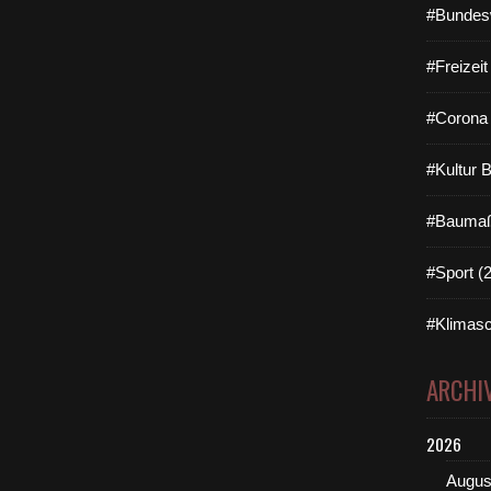
#Bundes
#Freizei
#Corona 
#Kultur 
#Baumaß
#Sport (
#Klimasc
ARCHI
2026
Augus