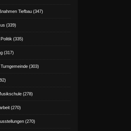
nahmen Tiefbau (347)
us (339)
Politik (335)
g (317)
 Turngemeinde (303)
92)
Musikschule (278)
rbeit (270)
Ausstellungen (270)