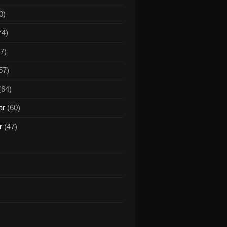
0)
74)
7)
57)
(64)
ar
(60)
r
(47)