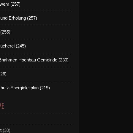
wehr (257)
t und Erholung (257)
(255)
Bücherei (245)
nahmen Hochbau Gemeinde (230)
226)
hutz-Energieleitplan (219)
VE
t
(30)