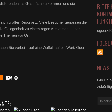
ndidierenden ins Gespräch zu kommen und sie
BITTE 
KONTA
FUNKTI
te sich großer Resonanz: Viele Besucher genossen die
ie Gelegenheit zu einem regen Austausch – über
dguerz5
le Themen vor Ort.
FOLGE
en Sie vorbei – auf eine Waffel, auf ein Wort. Oder
NEWSL
0
Gib Dein
zukünftig
E-
NNTE:
Mail