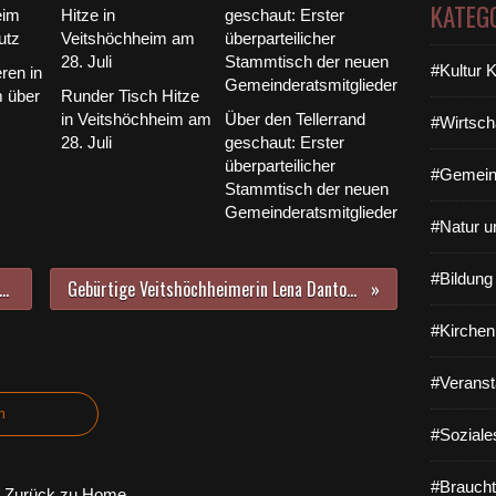
KATEG
#Kultur 
ren in
m über
Runder Tisch Hitze
in Veitshöchheim am
Über den Tellerrand
#Wirtsch
28. Juli
geschaut: Erster
überparteilicher
#Gemein
Stammtisch der neuen
Gemeinderatsmitglieder
#Natur u
#Bildun
erungsverein Veitshöchheim wertet Grillplatz und Aussichtsplatz auf
Gebürtige Veitshöchheimerin Lena Dantonello: Ein Leben mit der Musik als größtes Geschenk
#Kirchen
#Veranst
n
#Soziale
#Braucht
Zurück zu Home