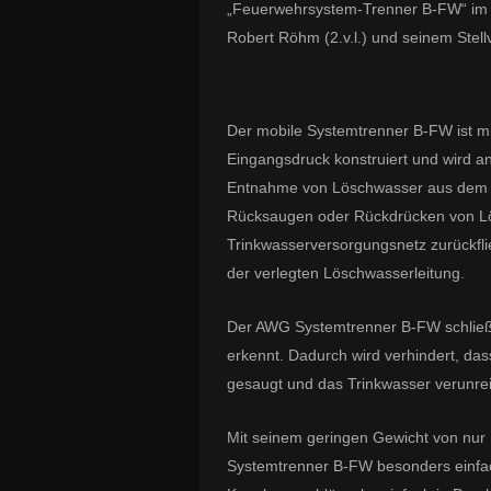
„Feuerwehrsystem-Trenner B-FW“ im
Robert Röhm (2.v.l.) und seinem Stellve
Der mobile
Systemtrenner B
-
FW ist m
Eingangsdruck konstruiert und wird a
Entnahme von Löschwasser aus dem R
Rücksaugen oder Rückdrücken von 
Trinkwas
serversorgungsnetz zurückfli
der verlegten Löschwasserleit
ung.
Der AWG Systemtrenner B-FW schließt
erkennt. Dadurch wird verhindert, da
gesaugt und das Trinkwasser verunrein
Mit seinem geringen Gewicht von nur
Systemtrenner B-FW besonders einfa