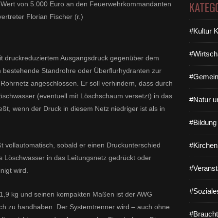
KATEG
 Wert von 5.000 Euro an den Feuerwehrkommandanten
rtreter Florian Fischer (r.)
#Kultur 
#Wirtsch
it druckreduziertem Ausgangsdruck gegenüber dem
n bestehende Standrohre oder Überflurhy
dranten
zur
#Gemein
ohrnetz angeschlossen. Er soll
verhindern, dass durch
Löschwasser
(eventuell mit Löschschaum versetzt)
in das
#Natur u
eßt, wenn der Druck in diesem Netz niedriger ist als
in
#Bildun
 vollautomatisch, sobald er einen Druckunterschied
#Kirchen
ss Löschwasser in das Leitungsnetz gedrückt oder
#Veranst
igt wird.
#Soziale
 1,9 kg und seinen kompakten Maßen ist der AWG
ch zu handhaben. Der Systemtrenner wird – auch ohne
#Braucht