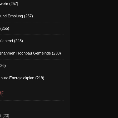
wehr (257)
t und Erholung (257)
(255)
Bücherei (245)
nahmen Hochbau Gemeinde (230)
226)
hutz-Energieleitplan (219)
VE
t
(20)