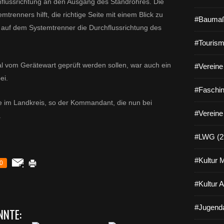
hflussrichtung an den Ausgang des Standrohres. Die
renners hilft, die richtige Seite mit einem Blick zu
#Baumaß
e auf dem Systemtrenner die Durchflussrichtung des
#Tourism
l vom Gerätewart geprüft werden sollen, war auch ein
#Vereine 
ei.
#Faschin
te im Landkreis, so der Kommandant, die nun bei
#Vereine
.
#LWG (2
#Kultur 
0
#Kultur 
#Jugenda
NNTE: