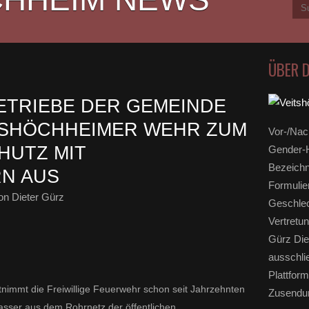
ÜBER 
TRIEBE DER GEMEINDE
TSHÖCHHEIMER WEHR ZUM
Vor-/Nac
HUTZ MIT
Gender-H
Bezeichn
N AUS
Formulie
n Dieter Gürz
Geschlec
Vertretun
Gürz Die
ausschli
Plattform
tnimmt die Freiwillige Feuerwehr schon seit Jahrzehnten
Zusendun
sser aus dem Rohrnetz der öffentlichen