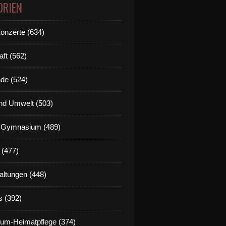
ORIEN
Konzerte (634)
aft (562)
de (524)
nd Umwelt (503)
g Gymnasium (489)
 (477)
altungen (448)
s (392)
um-Heimatpflege (374)