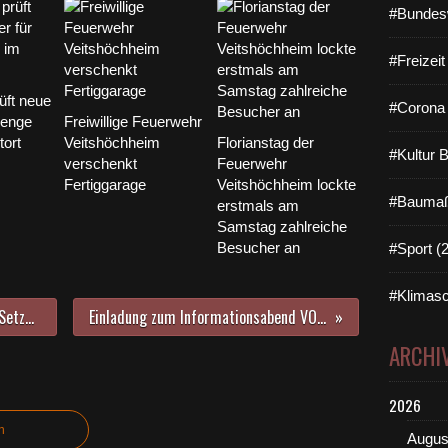
#Bundes
#Freizei
üft neue
#Corona 
 enge
Freiwillige Feuerwehr
tort
Veitshöchheim
Florianstag der
#Kultur 
verschenkt
Feuerwehr
Fertiggarage
Veitshöchheim lockte
#Baumaß
erstmals am
Samstag zahlreiche
Besucher an
#Sport (
#Klimasc
Sperrung der WÜ 3 Am Geisberg/Setzweg in Veitshöchheim vom 6. bis 24. November
Einladung zum Informationsabend VORSICHT ENKELTRICK! am 25. November 2019
ARCHI
2026
n
Augus