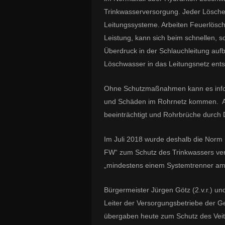
Trinkwas
serversorgung.
Jeder Löschei
Leitungssysteme. Arbeiten Feuerlösch
Leistung, kann sich beim schnellen, sc
Überdruck in der Schlauchleitung auf
Löschwasser in das Leitungsnetz ents
Ohne Schutzmaßnahmen kann es
inf
und Schäden im Rohrnetz kommen.
A
beeinträch
tigt und Rohrbrüche durch 
Im Juli 2018
wurde deshalb die Nor
FW“ zum Schutz des Trinkwass
ers ver
„mindestens einem Systemtrenner am 
Bürgermeister Jürgen Götz (2.v.r.) und
Leiter der Versorgungsbetriebe der
übergaben heute zum Schutz des Veit