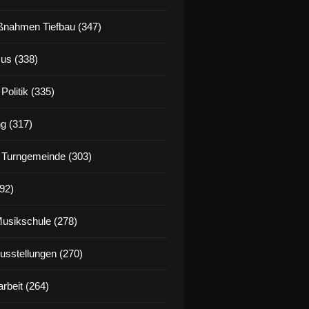
nahmen Tiefbau (347)
us (338)
Politik (335)
g (317)
 Turngemeinde (303)
92)
Musikschule (278)
Ausstellungen (270)
rbeit (264)