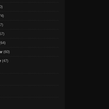
0)
74)
7)
57)
(64)
ar
(60)
r
(47)