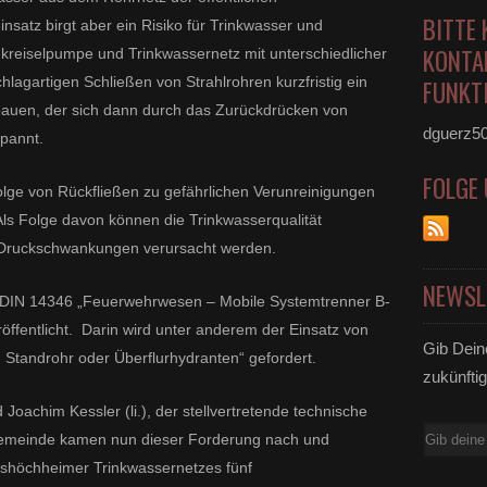
BITTE 
nsatz birgt aber ein Risiko für Trinkwasser und
KONTA
kreiselpumpe und Trinkwassernetz mit unterschiedlicher
hlagartigen Schließen von Strahlrohren kurzfristig ein
FUNKTI
bauen, der sich dann durch das Zurückdrücken von
dguerz5
pannt.
FOLGE
olge von
Rückfließen
zu gefährlichen Verunreinigungen
ls Folge davon können
die Trinkwasserqualität
Druck
schwankungen verursacht werden.
NEWSL
m DIN 14346 „Feuerwehrwesen
–
Mobi
le Systemtrenner B
-
öffentlicht.
Darin wird unter anderem der Einsatz von
Gib Dein
Standrohr oder Überflurhydranten“ gefordert.
zukünftig
 Joachim Kessler (li.), der stellvertretende technische
E-
 Gemeinde kamen nun dieser Forderung nach und
Mail
shöchheimer Trinkwassernetzes fünf