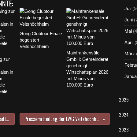
NNTE:
Juli
(9
Juni
(
Mai
(4
Gong Clubtour Finale
begeistert
April
(
Veitshöchheim
Mainfrankensäle
März
g zur
GmbH: Gemeinderat
Febru
genehmigt
älen in
Wirtschaftsplan 2026
Janua
m:
mit Minus von
ie
100.000 Euro
iele
2025
2024
Veitshöchheimer Bürgermeister lädt am 22. September 2018 zum Informationsgang ein
Pressemitteilung der LWG Veitshöchheim: Auf der Suche nach Bayerns bestem Bienengold
2023