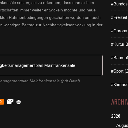
ankensäle setzen, sei zu erkennen, dass man sich im
#Bundes
irtschaften immer weiter entwickeln möchte und neue
#Freizei
erfekten Rahmenbedingungen geschaffen werden um auch
en wichtigen Beitrag zur Nachhaltigkeitsentwicklung in der
#Corona 
#Kultur 
#Baumaß
igkeitsmanagementplan Mainfrankensäle
#Sport (
managementplan Mainfrankensäle (pdf.Datei)
#Klimasc
ARCHI
0
2026
Augus