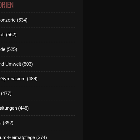
ORIEN
Konzerte (634)
aft (562)
de (525)
nd Umwelt (503)
g Gymnasium (489)
 (477)
altungen (448)
s (392)
um-Heimatpflege (374)