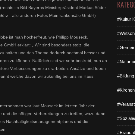
KATEG
(rechts im Bild Bayerns Ministerpräsident Markus Söder
r Gürz - alle anderen Fotos Mainfrankensäle GmbH)
#Kultur 
#Wirtsch
lobe ist man hocherfreut, wie Philipp Mouseck,
 GmbH erklärt: „ Wir sind besonders stolz, die
#Gemein
n zu halten und das Thema dadurch nochmal besser und
ren zu können. Natürlich sind wir sehr bestrebt, nun an
#Natur u
eitere Verbesserungen zu erarbeiten. Ansätze und Ideen
#Bildun
pannt welche davon wir zukünftig bei uns im Haus
#Kirchen
#Veranst
nternehmen war laut Mouseck im letzten Jahr der
e und die nötigen Vorbereitungen zu treffen, wozu dann
#Soziale
ines Nachhaltigkeitsmanagementplanes und die
ten.
#Braucht