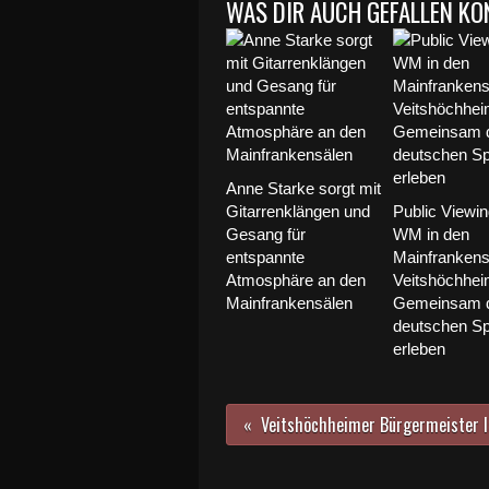
WAS DIR AUCH GEFALLEN KÖ
Anne Starke sorgt mit
Gitarrenklängen und
Public Viewin
Gesang für
WM in den
entspannte
Mainfrankens
Atmosphäre an den
Veitshöchhei
Mainfrankensälen
Gemeinsam d
deutschen Sp
erleben