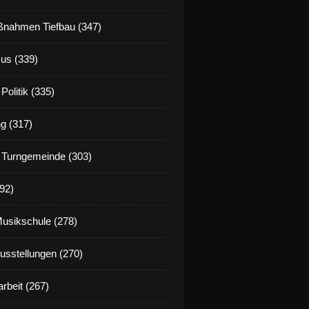
nahmen Tiefbau (347)
us (339)
Politik (335)
g (317)
 Turngemeinde (303)
92)
Musikschule (278)
Ausstellungen (270)
rbeit (267)