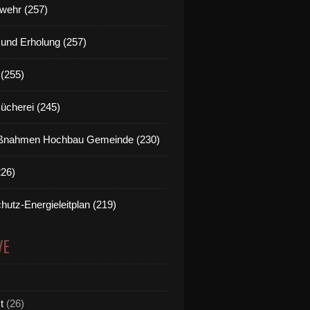
wehr (257)
t und Erholung (257)
(255)
Bücherei (245)
nahmen Hochbau Gemeinde (230)
226)
hutz-Energieleitplan (219)
VE
t
(26)