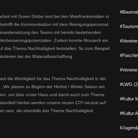
#Baumaß
eit mit Green Globe sind bei den Mainfrankensälen in
 betrifft die Kommunikation mit dem Reinigungspersonal
#Tourism
einandersetzung des Teams mit bereits bestehenden
 Verbesserungspotenzialen. Zudem konnte Mouseck ein
#Vereine 
uf das Thema Nachhaltigkeit feststellen: So zum Beispiel
#Faschin
kriterien bei der Materialbeschaffung.
#Vereine
ant die Wichtigkeit für das Thema Nachhaltigkeit in der
#LWG (2
 „Wir planen zu Beginn der Herbst / Winter Saison ein
egion, um über unser Haus und damit auch zum Thema
#Kultur 
standteil hierbei werden unsere neuen CO²-neutral auf
en sein, die ebenfalls das Thema Nachhaltigkeit
#Kultur 
#Jugenda