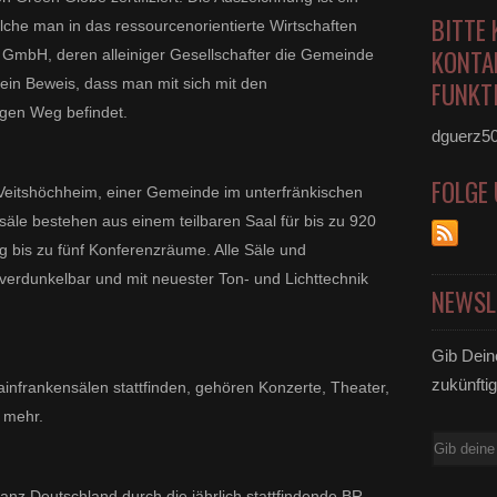
BITTE 
welche man in das ressourcenorientierte Wirtschaften
KONTA
e GmbH, deren alleiniger Gesellschafter die Gemeinde
ein Beweis, dass man mit sich mit den
FUNKTI
igen Weg befindet.
dguerz5
FOLGE
 Veitshöchheim, einer Gemeinde im unterfränkischen
äle bestehen aus einem teilbaren Saal für bis zu 920
 bis zu fünf Konferenzräume. Alle Säle und
 verdunkelbar und mit neuester Ton- und Lichttechnik
NEWSL
Gib Dein
zukünftig
infrankensälen stattfinden, gehören Konzerte, Theater,
 mehr.
E-
Mail
anz Deutschland durch die jährlich stattfindende BR-