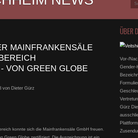
ÜBER 
ER MAINFRANKENSÄLE
BEREICH
Vor-/Nac
 - VON GREEN GLOBE
Gender-H
Bezeichn
Formulie
8
von Dieter Gürz
Geschlec
Vertretun
Gürz Die
ausschli
Plattform
bereich konnte sich die Mainfrankensäle GmbH freuen.
Zusendun
Green Globe zertifiziert. Die Auszeichnung ist ein