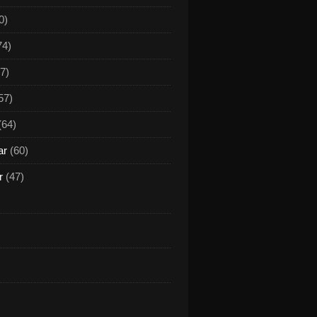
0)
74)
7)
57)
(64)
ar
(60)
r
(47)