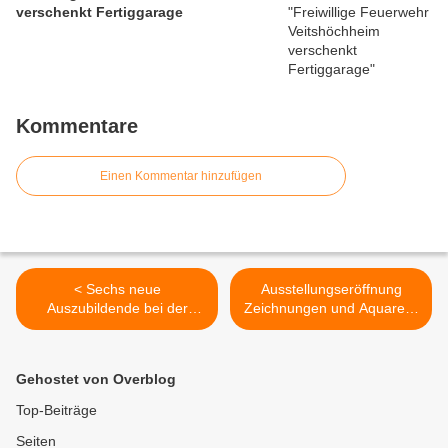
verschenkt Fertiggarage
Kommentare
Einen Kommentar hinzufügen
< Sechs neue
Ausstellungseröffnung
Auszubildende bei der
Zeichnungen und Aquarelle
grünen Landesanstalt -
von LEO DITTMER zum
Noch gesucht:
100. Geburtstag am
Chemielaborant/in-Azubis
3.10.2015 im
Gehostet von Overblog
Veitshöchheimer
Rathaussaal >
Top-Beiträge
Seiten