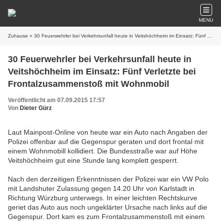
MENU
Zuhause
» 30 Feuerwehrler bei Verkehrsunfall heute in Veitshöchheim im Einsatz: Fünf Verletzte bei Frontalzusammenstoß mit Wohnmobil
30 Feuerwehrler bei Verkehrsunfall heute in
Veitshöchheim im Einsatz: Fünf Verletzte bei
Frontalzusammenstoß mit Wohnmobil
Veröffentlicht am 07.09.2015 17:57
Von
Dieter Gürz
Laut Mainpost-Online von heute war ein Auto nach Angaben der
Polizei offenbar auf die Gegenspur geraten und dort frontal mit
einem Wohnmobill kollidiert. Die Bundesstraße war auf Höhe
Veitshöchheim gut eine Stunde lang komplett gesperrt.
Nach den derzeitigen Erkenntnissen der Polizei war ein VW Polo
mit Landshuter Zulassung gegen 14.20 Uhr von Karlstadt in
Richtung Würzburg unterwegs. In einer leichten Rechtskurve
geriet das Auto aus noch ungeklärter Ursache nach links auf die
Gegenspur. Dort kam es zum Frontalzusammenstoß mit einem