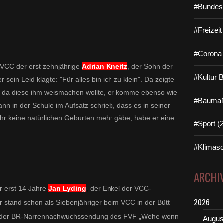
#Bundes
#Freizei
#Corona 
m VCC der erst zehnjährige
Adrian Kneitz
, der Sohn der
#Kultur 
sein Leid klagte: "Für alles bin ich zu klein". Da zeigte
l, da diese ihm weismachen wollte, er komme ebenso wie
#Baumaß
nn in der Schule im Aufsatz schrieb, dass es in seiner
ehr keine natürlichen Geburten mehr gäbe, habe er eine
#Sport (
#Klimasc
ARCHI
r erst 14 Jahre
Jan Lyding
,
der Enkel der VCC-
2026
r stand schon als Siebenjähriger beim VCC in der Bütt
ei der BR-Narrennachwuchssendung des FVF „Wehe wenn
Augus