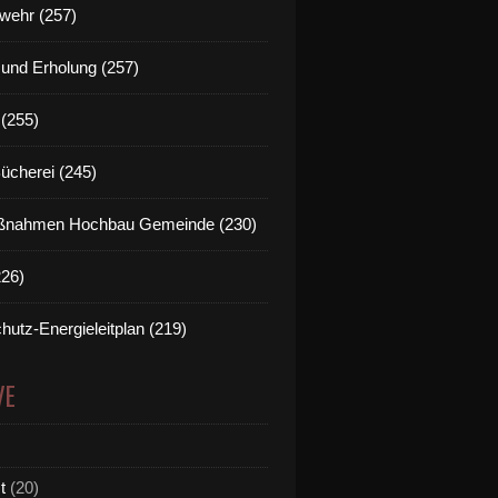
wehr (257)
t und Erholung (257)
(255)
Bücherei (245)
nahmen Hochbau Gemeinde (230)
226)
hutz-Energieleitplan (219)
VE
t
(20)