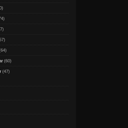
0)
74)
7)
57)
(64)
ar
(60)
r
(47)