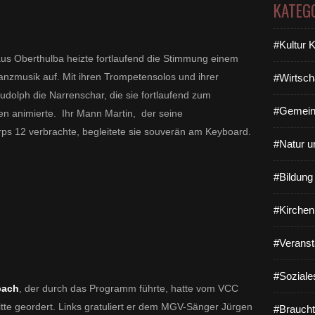
KATEG
#Kultur 
s Oberthulba heizte fortlaufend die Stimmung
einem
Tanzmusik
auf. Mit ihren Trompetensolos und ihrer
#Wirtsch
udolph die Narrenschar, die sie fortlaufend zum
#Gemein
n animierte. Ihr Mann Martin, der seine
s 12 verbrachte, begleitete sie souverän am Keyboard.
#Natur u
#Bildun
#Kirchen
#Veranst
#Soziale
bach
, der durch das Programm führte, hatte vom VCC
itte geordert. Links gratuliert er dem MGV-Sänger Jürgen
#Braucht