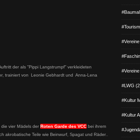
#Baumaß
#Tourism
#Vereine 
#Faschin
uftritt der als
"Pippi Langstrumpf" verkleideten
#Vereine
r, trainiert von
Leonie Gebhardt und Anna-Lena
#LWG (2
#Kultur 
#Kultur 
 die vier Mädels der
Roten Garde des VCC
bei ihrem
#Jugenda
uch
akrobatische Teile wie Beinwurf, Spagat und Räder..