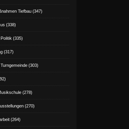
nahmen Tiefbau (347)
us (338)
Politik (335)
g (317)
 Turngemeinde (303)
92)
Musikschule (278)
Ausstellungen (270)
rbeit (264)