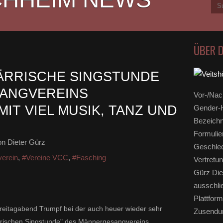
ÜBER 
ÄRRISCHE SINGSTUNDE
ANGVEREINS
Vor-/Nac
IT VIEL MUSIK, TANZ UND
Gender-H
Bezeichn
Formulie
n Dieter Gürz
Geschlec
erein
,
#Vereine VCC
,
#Fasching
Vertretun
Gürz Die
ausschli
Plattform
Freitagabend Trumpf bei der auch heuer wieder sehr
Zusendun
ärrischen Singstunde" des Männergesangvereins