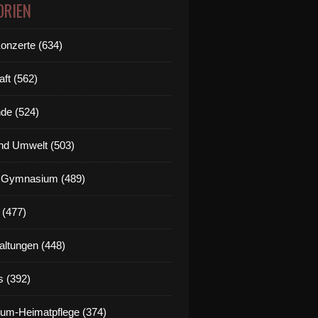
ORIEN
Konzerte (634)
aft (562)
de (524)
nd Umwelt (503)
g Gymnasium (489)
 (477)
altungen (448)
s (392)
um-Heimatpflege (374)