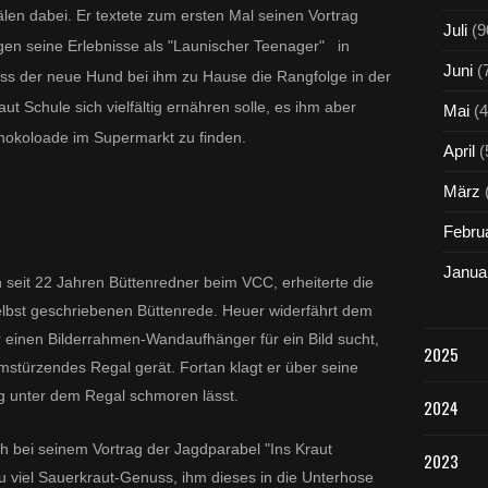
len dabei. Er textete zum ersten Mal seinen Vortrag
Juli
(9
ugen seine Erlebnisse als "Launischer Teenager" in
Juni
(
dass der neue Hund bei ihm zu Hause die Rangfolge in der
ut Schule sich vielfältig ernähren solle, es ihm aber
Mai
(4
chokoloade im Supermarkt zu finden.
April
(
März
Febru
Janua
 seit 22 Jahren Büttenredner beim VCC, erheiterte die
lbst geschriebenen Büttenrede. Heuer widerfährt dem
r einen Bilderrahmen-Wandaufhänger für ein Bild sucht,
2025
mstürzendes Regal gerät. Fortan klagt er über seine
ng unter dem Regal schmoren lässt.
2024
h bei seinem Vortrag der Jagdparabel "Ins Kraut
2023
u viel Sauerkraut-Genuss, ihm dieses in die Unterhose