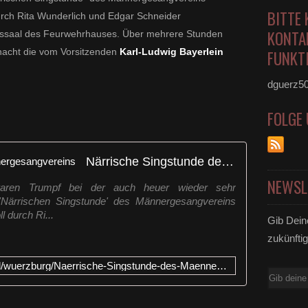
BITTE 
urch Rita Wunderlich und Edgar Schneider
KONTA
ssaal des Feurwehrhauses. Über mehrere Stunden
nacht die vom Vorsitzenden
Karl-Ludwig Bayerlein
FUNKTI
dguerz5
FOLGE
Närrische Singstunde des Männergesangvereins
NEWSL
 waren Trumpf bei der auch heuer wieder sehr
 'Närrischen Singstunde' des Männergesangvereins
 durch Ri...
Gib Dein
zukünftig
https://www.mainpost.de/regional/wuerzburg/Naerrische-Singstunde-des-Maennergesangvereins;art736,10412330
E-
Mail