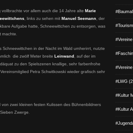
g vollbrachte vor allem auch die 14 Jahre alte
Marie
#Baumaß
eewittchens
, links zu sehen mit
Manuel Seemann
, der
#Tourism
nkbare Aufgabe hatte, Schneewittchen zu entsorgen, was
ht machte.
#Vereine 
s Schneewittchen in der Nacht im Wald umherirrt, nutzte
#Faschin
hmlich
die zwölf Meter breite
Leinwand
, auf der im
äquat zu den Spielszenen knallige, sehr farbenfrohe
#Vereine
e Vereinsmitglied Petra Schwitkowski wieder grafisch sehr
#LWG (2
#Kultur 
d von zwei kleinen festen Kulissen des Bühnenbildners
#Kultur 
 Sieben Zwerge.
#Jugenda