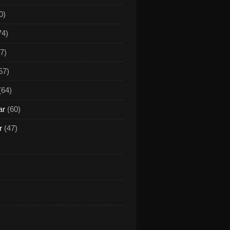
0)
74)
7)
57)
(64)
ar
(60)
r
(47)