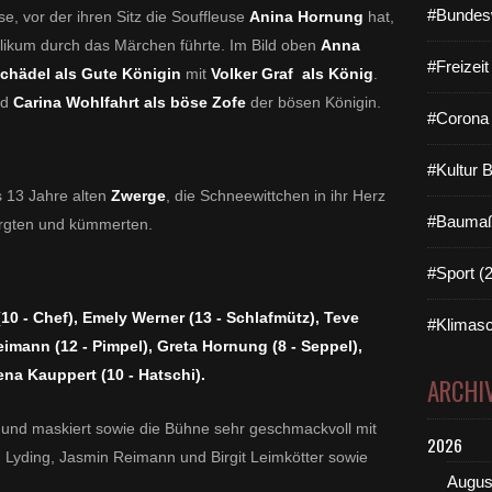
#Bundes
se, vor der ihren Sitz die Souffleuse
Anina Hornung
hat,
blikum durch das Märchen führte. Im Bild oben
Anna
#Freizei
chädel als Gute Königin
mit
Volker Graf als König
.
id
Carina Wohlfahrt als böse Zofe
der bösen Königin.
#Corona 
#Kultur 
s 13 Jahre alten
Zwerge
, die Schneewittchen in ihr Herz
#Baumaß
orgten und kümmerten.
#Sport (
10 - Chef), Emely Werner (13 - Schlafmütz), Teve
#Klimasc
imann (12 - Pimpel), Greta Hornung (8 - Seppel),
na Kauppert (10 - Hatschi).
ARCHI
t und maskiert sowie die Bühne sehr geschmackvoll mit
2026
n Lyding, Jasmin Reimann und Birgit Leimkötter sowie
Augus