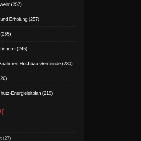
wehr (257)
t und Erholung (257)
(255)
Bücherei (245)
nahmen Hochbau Gemeinde (230)
226)
hutz-Energieleitplan (219)
VE
t
(27)