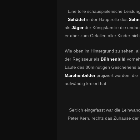
Eine tolle schauspielerische Leistun
Schädel
in der Hauptrolle des
Schn
als
Jäger
der Königsfamilie die unda
er aber zum Gefallen aller Kinder nic
Wie oben im Hintergrund zu sehen, al
der Regisseur als
Bühnenbild
vorne
Laufe des 80minütigen Geschehens ad
Märchenbilder
projiziert wurden, di
aufwändig kreiert hat.
Seitlich eingefasst war die Leinwan
Peter Kern, rechts das Zuhause der