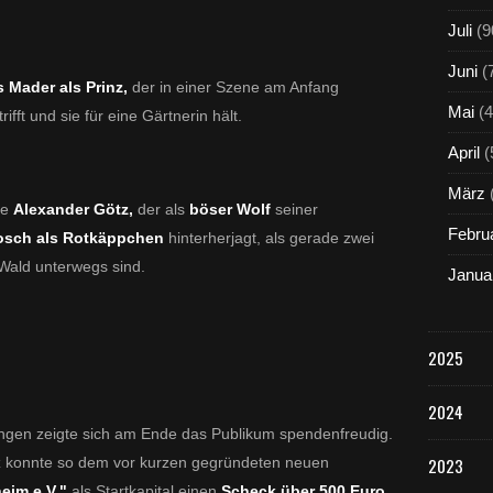
Juli
(9
Juni
(
 Mader als Prinz,
der in einer Szene am Anfang
Mai
(4
fft und sie für eine Gärtnerin hält.
April
(
März
ne
Alexander Götz,
der als
böser Wolf
seiner
Febru
osch als Rotkäppchen
hinterherjagt, als gerade zwei
Wald unterwegs sind.
Janua
2025
2024
rungen zeigte sich am Ende das Publikum spendenfreudig.
tz konnte so dem vor kurzen gegründeten neuen
2023
heim e.V."
als Startkapital einen
Scheck über 500 Euro