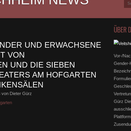
ÜBER 
KINDER UND ERWACHSENE
T VON
Vor-/Nac
N UND DIE SIEBEN
Gender-H
Bezeichn
HEATERS AM HOFGARTEN
Formulie
NKENSÄLEN
Geschlec
3
von Dieter Gürz
Vertretun
Gürz Die
garten
ausschli
Plattform
Zusendun