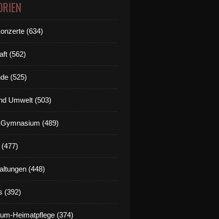
ORIEN
Konzerte (634)
aft (562)
de (525)
nd Umwelt (503)
g Gymnasium (489)
 (477)
altungen (448)
s (392)
um-Heimatpflege (374)