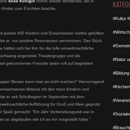
perte
böse Königin
immer wieder derbleckte, die in
KATEG
ie Kinder zum Fürchten brachte.
#Kultur 
#Wirtsch
t jeweils 400 Kindern und Erwachsenen restlos gefüllten
 habe er nur positive Resonanzen vernommen. Das Stück
#Gemein
hätten sich bei ihm für die tolle vorweihnachtliche
Hochwang angereiste Theatergruppe und die
#Natur u
el gekommenen Freunde seien voll auf begeistert
#Bildun
 Truppe! Besser kann man es nicht machen!"
Hervorragend
#Kirchen
 erwachsenen Akteure mit den neun Kindern und
tte er seit Schulbeginn im September mit dem
#Veranst
rweihnachtliche Aufführung für Groß und Klein geprobt.
el Spaß gemacht: "Ein Jahr Vorbereitungszeit war in
#Soziale
es so abgelaufen wie ich es mir vorgestellt habe."
#Braucht