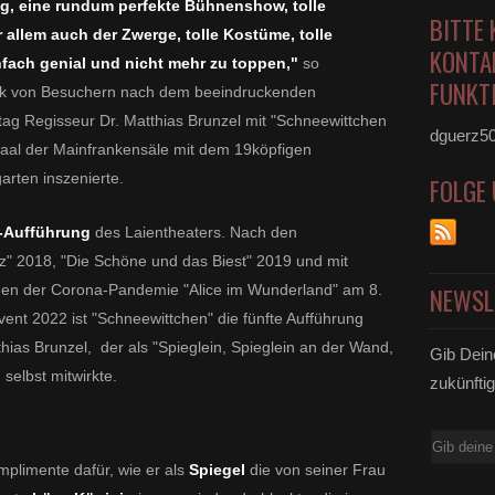
ng, eine rundum perfekte Bühnenshow, tolle
BITTE 
allem auch der Zwerge, tolle Kostüme, tolle
KONTA
infach genial und nicht mehr zu toppen,"
so
FUNKTI
 von Besuchern nach dem beeindruckenden
ag Regisseur Dr. Matthias Brunzel mit "Schneewittchen
dguerz5
Saal der Mainfrankensäle mit dem 19köpfigen
rten inszenierte.
FOLGE
-Aufführung
des Laientheaters. Nach den
 2018, "Die Schöne und das Biest" 2019 und mit
gen der Corona-Pandemie "Alice im Wunderland" am 8.
NEWSL
vent 2022
ist "Schneewittchen" die fünfte Aufführung
hias Brunzel, der als "Spieglein, Spieglein an der Wand,
Gib Dein
selbst mitwirkte.
zukünftig
E-
plimente dafür, wie er als
Spiegel
die von seiner Frau
Mail