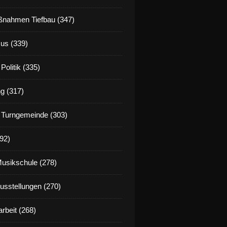
nahmen Tiefbau (347)
us (339)
Politik (335)
g (317)
 Turngemeinde (303)
92)
Musikschule (278)
Ausstellungen (270)
rbeit (268)