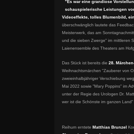
"Es war eine grandiose Vorstellu
schauspielerische Leistungen vor 
Videoeffekte, tolles Blumenbild, e
überschwänglich lautete das
Feedback
Meisterwerk, das am Sonntagnachmitt
und die sieben Zwerge" im mittleren 
Laienensemble des Theaters am Hofga
Das Stück ist bereits die
28. Märchen
Weihnachtsmärchen "Zauberer von Oz"
zweieinhalbjähriger Verschiebung we
Mai 2022 sowie "Mary Poppins" im Ad
unter der Regie des Urologen Dr. Matt
wer ist die Schönste im ganzen Land" 
Reihum erntete
Matthias Brunzel
Kom