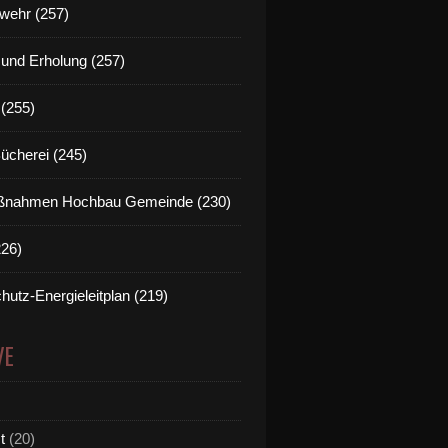
wehr (257)
t und Erholung (257)
(255)
Bücherei (245)
nahmen Hochbau Gemeinde (230)
226)
hutz-Energieleitplan (219)
VE
t
(20)