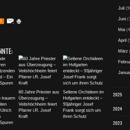
Juli
(9
Juni
(
0
Mai
(4
April
(
NNTE:
März
Febru
Janua
60 Jahre Priester aus
Seltene Orchideen im
2025
 trauern
Überzeugung –
Hofgarten entdeckt –
iten
Veitshöchheim feiert
93jähriger Josef
2024
Ulrich
Pfarrer i.R. Josef
Frank sorgt sich um
n
Kraft
ihren Schutz
2023
 Spuren