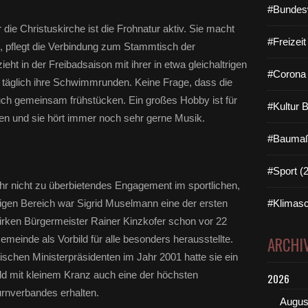
#Bundes
r die Christuskirche ist die Frohnatur aktiv. Sie macht
#Freizei
 pflegt die Verbindung zum Stammtisch der
eht in der Freibadsaison mit ihrer in etwa gleichaltrigen
#Corona 
 täglich ihre Schwimmrunden. Keine Frage, dass die
uch gemeinsam frühstücken. Ein großes Hobby ist für
#Kultur 
ten und sie hört immer noch sehr gerne Musik.
#Baumaß
#Sport (
ihr nicht zu überbietendes Engagement im sportlichen,
zigen Bereich war Sigrid Muselmann eine der ersten
#Klimasc
irken Bürgermeister Rainer Kinzkofer schon vor 22
einde als Vorbild für alle besonders herausstellte.
ARCHI
chen Ministerpräsidenten im Jahr 2001 hatte sie ein
old mit kleinem Kranz auch eine der höchsten
2026
rnverbandes erhalten.
Augus