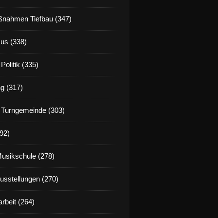
nahmen Tiefbau (347)
us (338)
Politik (335)
g (317)
 Turngemeinde (303)
92)
Musikschule (278)
Ausstellungen (270)
rbeit (264)