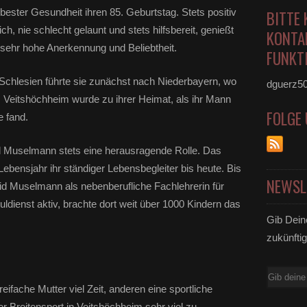
i bester Gesundheit ihren 85. Geburtstag. Stets positiv
BITTE 
h, nie schlecht gelaunt und stets hilfsbereit, genießt
KONTA
e sehr hohe Anerkennung und Beliebtheit.
FUNKTI
Schlesien führte sie zunächst nach Niederbayern, wo
dguerz5
. Veitshöchheim wurde zu ihrer Heimat, als ihr Mann
FOLGE
e fand.
id Muselmann stets eine herausragende Rolle. Das
bensjahr ihr ständiger Lebensbegleiter bis heute. Bis
NEWSL
id Muselmann als nebenberufliche Fachlehrerin für
ldienst aktiv, brachte dort weit über 1000 Kindern das
Gib Dein
zukünftig
E-
dreifache Mutter viel Zeit, anderen eine sportliche
Mail
er Breitensport in Veitshöchheim sehr viel zu