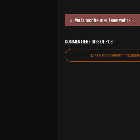
Veitshöchheimer Feuerwehr-Führung probte patientenschonende Rettung aus Unfall-Autos
KOMMENTIERE DIESEN POST
Einen Kommentar hinzufüge