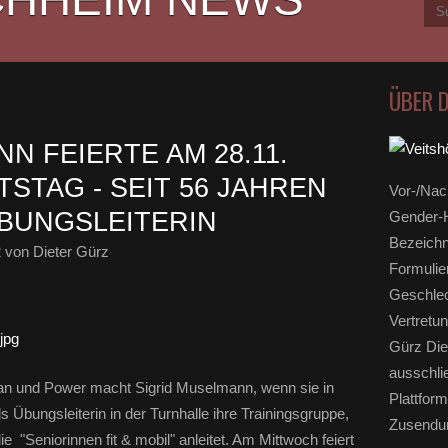
ÜBER 
N FEIERTE AM 28.11.
TSTAG - SEIT 56 JAHREN
Vor-/Nac
ÜBUNGSLEITERIN
Gender-H
Bezeichn
2
von Dieter Gürz
Formulie
Geschlec
Vertretun
Gürz Die
ausschli
lan und Power macht Sigrid Muselmann, wenn sie in
Plattform
ls Übungsleiterin in der Turnhalle ihre Trainingsgruppe,
Zusendun
e "Seniorinnen fit & mobil" anleitet. Am Mittwoch feiert