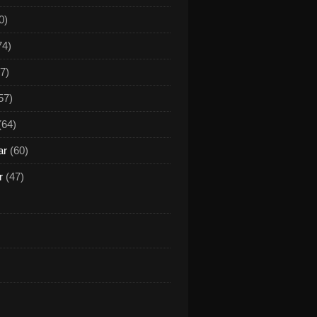
0)
74)
7)
57)
(64)
ar
(60)
r
(47)