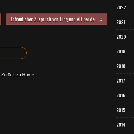
2022
Erfreulicher Zuspruch von Jung und Alt bei der Veitshöchheimer Sportabzeichenaktion - Familiäre Preisverleihung im Bacchuskeller
2021
2020
2019
n
2018
Zurück zu Home
2017
2016
2015
2014