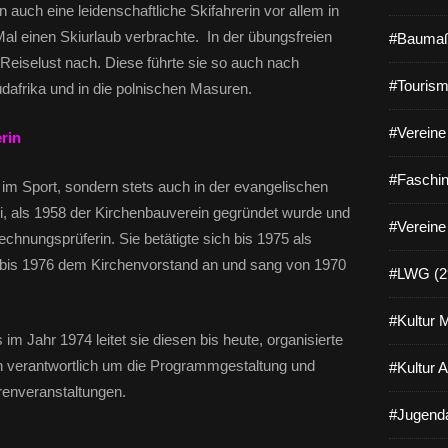
n auch eine leidenschaftliche Skifahrerin vor allem in
al einen Skiurlaub verbrachte. In der übungsfreien
#Baumaß
n Reiselust nach. Diese führte sie so auch nach
#Tourism
üdafrika und in die polnischen Masuren.
#Vereine 
rin
#Faschin
im Sport, sondern stets auch in der evangelischen
i, als 1958 der Kirchenbauverein gegründet wurde und
#Vereine
chnungsprüferin. Sie betätigte sich bis 1975 als
 bis 1976 dem Kirchenvorstand an und sang von 1970
#LWG (2
#Kultur 
m Jahr 1974 leitet sie diesen bis heute, organisierte
h verantwortlich um die Programmgestaltung und
#Kultur 
renveranstaltungen.
#Jugenda