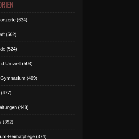
ORIEN
Konzerte (634)
aft (562)
de (524)
nd Umwelt (503)
g Gymnasium (489)
 (477)
altungen (448)
s (392)
um-Heimatpflege (374)