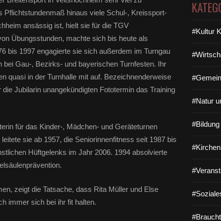
KATEG
s Pflichtstundenmaß hinaus viele Schul-, Kreissport-
chheim ansässig ist, hielt sie für die TGV
#Kultur 
von Übungsstunden, machte sich bis heute als
976 bis 1997 engagierte sie sich außerdem im Turngau
#Wirtsch
n bei Gau-, Bezirks- und bayerischen Turnfesten. Ihr
n quasi in der Turnhalle mit auf. Bezeichnenderweise
#Gemein
 die Jubilarin unangekündigten Fototermin das Training
#Natur u
#Bildun
terin für das Kinder-, Mädchen- und Geräteturnen
itete sie ab 1957, die Seniorinnenfitness seit 1987 bis
#Kirchen
ünstlichen Hüftgelenks im Jahr 2006. 1994 absolvierte
belsäulenprävention.
#Veranst
, zeigt die Tatsache, dass Rita Müller und Else
#Soziale
 immer sich bei ihr fit halten.
#Braucht