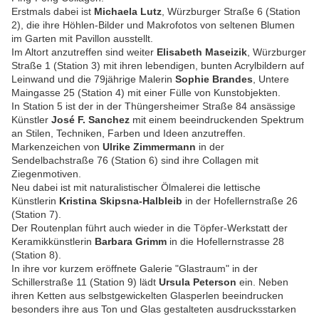
Erstmals dabei ist
Michaela Lutz
, Würzburger Straße 6 (Station
2), die ihre Höhlen-Bilder und Makrofotos von seltenen Blumen
im Garten mit Pavillon ausstellt.
Im Altort anzutreffen sind weiter
Elisabeth Maseizik
, Würzburger
Straße 1 (Station 3) mit ihren lebendigen, bunten Acrylbildern auf
Leinwand und die 79jährige Malerin
Sophie Brandes
, Untere
Maingasse 25 (Station 4) mit einer Fülle von Kunstobjekten.
In Station 5 ist der in der Thüngersheimer Straße 84 ansässige
Künstler
José F. Sanchez
mit einem beeindruckenden Spektrum
an Stilen, Techniken, Farben und Ideen anzutreffen.
Markenzeichen von
Ulrike Zimmermann
in der
Sendelbachstraße 76 (Station 6) sind ihre Collagen mit
Ziegenmotiven.
Neu dabei ist mit naturalistischer Ölmalerei die lettische
Künstlerin
Kristina Skipsna-Halbleib
in der Hofellernstraße 26
(Station 7).
Der Routenplan führt auch wieder in die Töpfer-Werkstatt der
Keramikkünstlerin
Barbara Grimm
in die Hofellernstrasse 28
(Station 8).
In ihre vor kurzem eröffnete Galerie "Glastraum" in der
Schillerstraße 11 (Station 9) lädt
Ursula Peterson
ein. Neben
ihren Ketten aus selbstgewickelten Glasperlen beeindrucken
besonders ihre aus Ton und Glas gestalteten ausdrucksstarken