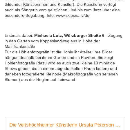
Bildender Künstlerinnen und Künstler). Die Künstlerin verfügt
auch als Sängerin vom geistlichen Lied bis zum Jazz über eine
besondere Begabung. Info: www.skipsna.lv/de
Erstmals dabei:
Michaela Lutz, Würzburger Straße 6 -
Zugang
in den Garten vom Koppeslandweg aus in Höhe der
Mainfrankensäle
Für die Höhlenfotografin ist die Höhle ihr Atelier. Ihre Bilder
hängen deshalb bei ihr im Garten und im Pavillon. Sie zeigt
Höhlenfotografie (dazu wird es auch zwei kleine 10 minütige
Shows geben, die in einem abgedunkelten Raum laufen) und
daneben fotografierte Kleinode (Makrofotografie von seltenen
Blumen) aus der Region auf Leinwand.
Die Veitshöchheimer Künstlerin Ursula Peterson realisierte ihren Traum von einer eigenen Galerie rechtzeitig zu den Tagen der Offenen Ateliers am 6. und 7. Mai 2023 - Veitshöchheim News