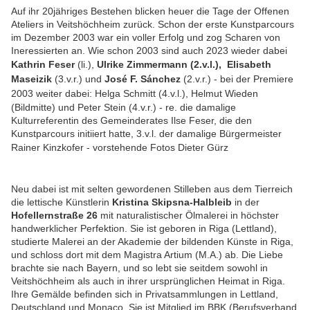
Auf ihr 20jähriges Bestehen blicken heuer die Tage der Offenen
Ateliers in Veitshöchheim zurück. Schon der erste Kunstparcours
im Dezember 2003 war ein voller Erfolg und zog Scharen von
Ineressierten an. Wie schon 2003 sind auch 2023 wieder dabei
Kathrin Feser
(li.),
Ulrike Zimmermann (2.v.l.),
Elisabeth
Maseizik
(3.v.r.) und
José F. Sánchez
(2.v.r.) - bei der Premiere
2003 weiter dabei:
Helga Schmitt (4.v.l.), Helmut Wieden
(Bildmitte) und Peter Stein (4.v.r.) - re. die damalige
Kulturreferentin des Gemeinderates Ilse Feser, die den
Kunstparcours initiiert hatte, 3.v.l. der damalige Bürgermeister
Rainer Kinzkofer - vorstehende
Fotos Dieter Gürz
Neu dabei ist mit selten gewordenen Stilleben aus dem Tierreich
die lettische Künstlerin
Kristina Skipsna-Halbleib
in der
Hofellernstraße 26
mit naturalistischer Ölmalerei in höchster
handwerklicher Perfektion. Sie ist geboren in Riga (Lettland),
studierte Malerei an der Akademie der bildenden Künste in Riga,
und schloss dort mit dem Magistra Artium (M.A.) ab. Die Liebe
brachte sie nach Bayern, und so lebt sie seitdem sowohl in
Veitshöchheim als auch in ihrer ursprünglichen Heimat in Riga.
Ihre Gemälde befinden sich in Privatsammlungen in Lettland,
Deutschland und Monaco. Sie ist Mitglied im BBK (Berufsverband