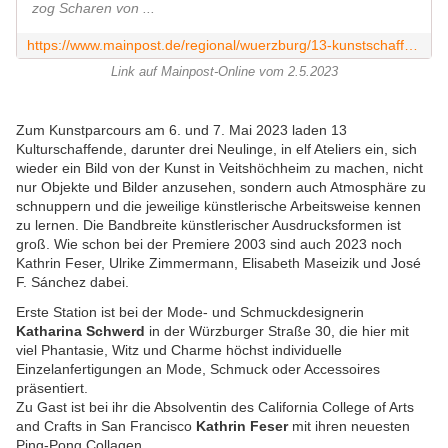
zog Scharen von ...
https://www.mainpost.de/regional/wuerzburg/13-kunstschaffende-laden-ein-zu-tagen-der-offenen-ateliers-in-veitshoechheim-art-11119696
Link auf Mainpost-Online vom 2.5.2023
Zum Kunstparcours am 6. und 7. Mai 2023 laden 13
Kulturschaffende, darunter drei Neulinge, in elf Ateliers ein, sich
wieder ein Bild von der Kunst in Veitshöchheim zu machen, nicht
nur Objekte und Bilder anzusehen, sondern auch Atmosphäre zu
schnuppern und die jeweilige künstlerische Arbeitsweise kennen
zu lernen. Die Bandbreite künstlerischer Ausdrucksformen ist
groß. Wie schon bei der Premiere 2003 sind auch 2023 noch
Kathrin Feser, Ulrike Zimmermann, Elisabeth Maseizik und José
F. Sánchez dabei.
Erste Station ist bei der Mode- und Schmuckdesignerin
Katharina Schwerd
in der Würzburger Straße 30, die hier mit
viel Phantasie, Witz und Charme höchst individuelle
Einzelanfertigungen an Mode, Schmuck oder Accessoires
präsentiert.
Zu Gast ist bei ihr die Absolventin des California College of Arts
and Crafts in San Francisco
Kathrin Feser
mit ihren neuesten
Ping-Pong Collagen.