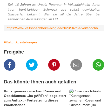
Seit 16 Jahren ist Ursula Peterson in Veitshöchheim durch
ihren bunt-farbigen Schmuck aus selbst gewickelten
Glasperlen bekannt. War sie all die Jahre über bei
zahlreichen Ausstellungen im Ort ...
https://www.veitshoechheim-blog.de/2023/04/die-veitshochheimer-kunstlerin-ursula-peterson-realisierte-ihren-traum-von-einer-eigenen-galerie-rechtzeitig-zu-den-tagen-der-offenen-ateliers-am-6-und-7-mai-2023.html
#Kultur Ausstellungen
Freigabe
Das könnte Ihnen auch gefallen
Kunstgenuss zwischen Rosen und
Obstbäumen: „im gARTen“ begeistert
zum Auftakt - Fortsetzung dieses
Wochenende