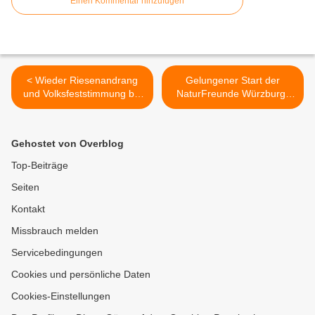
Einen Kommentar hinzufügen
< Wieder Riesenandrang
Gelungener Start der
und Volksfeststimmung bei
NaturFreunde Würzburg-
der Maibaumaufstellung im
Veitshöchheim in die neue
Veitshöchheimer
Saison - Einladung zum
Rathaushof
musikalischen
Gehostet von Overblog
Frühschoppen am Vatertag,
18. Mai und zum
Top-Beiträge
Sommerfest am 16. Juli mit
Seiten
der B 27 Bigband der
Musikschule >
Kontakt
Missbrauch melden
Servicebedingungen
Cookies und persönliche Daten
Cookies-Einstellungen