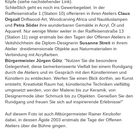
Köpfe (siehe nachstehender Link).
Schließlich geht es noch ins Gewerbegebiet. In der
Raiffeisenstraße 1 (Station 10) offerieren in ihren Ateliers
Claus
Orgzall
Driftwood-Art, Woodcarving Africa und Nautiluslampen
und
Petra Söder
ihre wunderbaren Gemälde in Acryl, Öl und
Aquarell. Nur wenige Meter weiter in der Raiffeisenstraße 13
(Station 11) zeigt erstmals bei den Tagen der Offenen Ateliers in
Veitshöchheim die Diplom-Designerin
Susanne Streit
in ihrem
Atelier dreidimensionale Objekte aus Naturmaterialien in
Verbindung mit Acrylfarben.
Bürgermeister Jürgen Götz
: "Nutzen Sie die besondere
Gelegenheit, diese bemerkenswerte Vielfalt bei einem Rundgang
durch die Ateliers und im Gespräch mit den Künstlerinnen und
Künstlern zu entdecken. Werfen Sie einen Blick dorthin, wo Kunst
entsteht, Kreativität Raum hat, künstlerische Techniken vielfältig
umgesetzt werden, von der Malerei bis zur Keramik, von
Designermode über Schmuck bis zu Objekten. Genießen Sie den
Rundgang und freuen Sie sich auf inspirierende Erlebnisse!"
Auf diesem Foto ist auch Altbürgermeister Rainer Kinzkofer
dabei, in dessen Ägide 2003 erstmals die Tage der Offenen
Ateliers über die Bühne gingen.