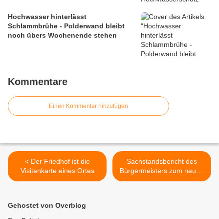
Hochwasser hinterlässt
Schlammbrühe - Polderwand bleibt
noch übers Wochenende stehen
Kommentare
Einen Kommentar hinzufügen
< Der Friedhof ist die
Sachstandsbericht des
Visitenkarte eines Ortes
Bürgermeisters zum neuen
Veitshöchheimer
Wohnbaugebiet
"Sandäcker" >
Gehostet von Overblog