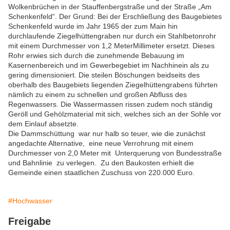
Wolkenbrüchen in der Stauffenbergstraße und der Straße „Am
Schenkenfeld“. Der Grund: Bei der Erschließung des Baugebietes
Schenkenfeld wurde im Jahr 1965 der zum Main hin
durchlaufende Ziegelhüttengraben nur durch ein Stahlbetonrohr
mit einem Durchmesser von 1,2 MeterMillimeter ersetzt. Dieses
Rohr erwies sich durch die zunehmende Bebauung im
Kasernenbereich und im Gewerbegebiet im Nachhinein als zu
gering dimensioniert. Die steilen Böschungen beidseits des
oberhalb des Baugebiets liegenden Ziegelhüttengrabens führten
nämlich zu einem zu schnellen und großen Abfluss des
Regenwassers. Die Wassermassen rissen zudem noch ständig
Geröll und Gehölzmaterial mit sich, welches sich an der Sohle vor
dem Einlauf absetzte.
Die Dammschüttung war nur halb so teuer, wie die zunächst
angedachte Alternative, eine neue Verrohrung mit einem
Durchmesser von 2,0 Meter mit Unterquerung von Bundesstraße
und Bahnlinie zu verlegen. Zu den Baukosten erhielt die
Gemeinde einen staatlichen Zuschuss von 220.000 Euro.
#Hochwasser
Freigabe