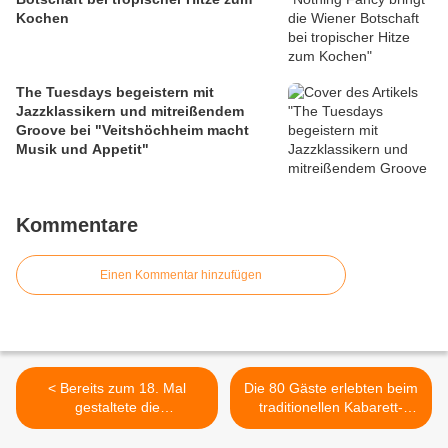
Kochen
The Tuesdays begeistern mit
Jazzklassikern und mitreißendem
Groove bei "Veitshöchheim macht
Musik und Appetit"
Kommentare
Einen Kommentar hinzufügen
< Bereits zum 18. Mal
Die 80 Gäste erlebten beim
gestaltete die
traditionellen Kabarett-
Tanzsportgarde
Abend der UWG im
Veitshöchheim am
Veitshöchheimer Bacchus-