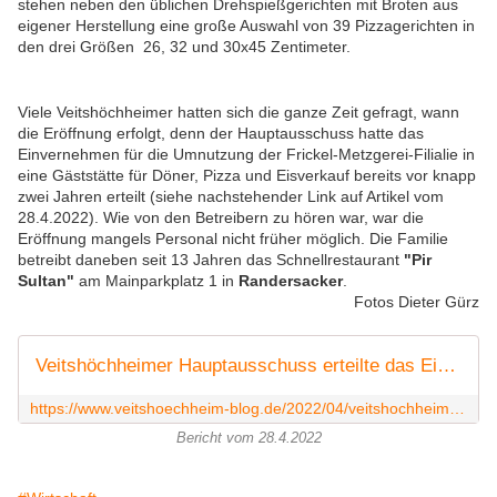
stehen neben den üblichen Drehspießgerichten mit Broten aus
eigener Herstellung eine große Auswahl von 39 Pizzagerichten in
den drei Größen 26, 32 und 30x45 Zentimeter.
Viele Veitshöchheimer hatten sich die ganze Zeit gefragt, wann
die Eröffnung erfolgt, denn der Hauptausschuss hatte das
Einvernehmen für die Umnutzung der Frickel-Metzgerei-Filialie in
eine Gäststätte für Döner, Pizza und Eisverkauf bereits vor knapp
zwei Jahren erteilt (siehe nachstehender Link auf Artikel vom
28.4.2022). Wie von den Betreibern zu hören war, war die
Eröffnung mangels Personal nicht früher möglich. Die Familie
betreibt daneben seit 13 Jahren das Schnellrestaurant
"Pir
Sultan"
am Mainparkplatz 1 in
Randersacker
.
Fotos Dieter Gürz
Veitshöchheimer Hauptausschuss erteilte das Einvernehmen für die Umnutzung der Frickel-Metzgerei-Filialie in eine Gäststätte für Döner, Pizza und Eisverkauf - Veitshöchheim News
https://www.veitshoechheim-blog.de/2022/04/veitshochheimer-hauptausschuss-erteilte-das-einvernehmen-fur-die-umnutzung-der-frickel-metzgerei-filialie-in-eine-gaststatte-fur-doner-pizza-und-eisverkauf.html
Bericht vom 28.4.2022