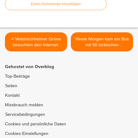
Einen Kommentar hinzufügen
< Veitshöchheimer Grüne
Heute Morgen kam ein Bus
besuchten den Internet-
mit 50 türkischen
Provider Rockenstein AG im
Flüchtlingen in der
Gewerbegebiet der
Notunterkunft beim Team
Gemeinde
Orange in Veitshöchheim
Gehostet von Overblog
an >
Top-Beiträge
Seiten
Kontakt
Missbrauch melden
Servicebedingungen
Cookies und persönliche Daten
Cookies-Einstellungen