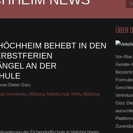
ÜBER 
HÖCHHEIM BEHEBT IN DEN
ERBSTFERIEN
Vor-/Nac
NGEL AN DER
Gender-H
Bezeichn
HULE
Formulie
von Dieter Gürz
Geschlec
au Gemeinde
,
#Bildung Mittelschule VHH
,
#Bildung
Vertretun
Gürz Die
ausschli
Plattform
Zusendun
alsanierung der Eichendorffschule in Veitshöchheim