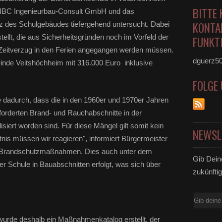
BITTE 
 IBC Ingenieurbau-Consult GmbH und das
KONTA
z des Schulgebäudes tiefergehend untersucht. Dabei
llt, die aus Sicherheitsgründen noch im Vorfeld der
FUNKTI
 Zeitverzug in den Ferien angegangen werden müssen.
dguerz5
de Veitshöchheim mit 316.000 Euro inklusive
FOLGE
e dadurch, dass die in den 1960er und 1970er Jahren
rderten Brand- und Rauchabschnitte in der
siert worden sind. Für diese Mängel gilt somit kein
NEWSL
nis müssen wir reagieren", informiert Bürgermeister
n Brandschutzmaßnahmen. Dies auch unter dem
Gib Dein
r Schule in Bauabschnitten erfolgt, was sich über
zukünftig
E-
Mail
urde deshalb ein Maßnahmenkatalog erstellt, der