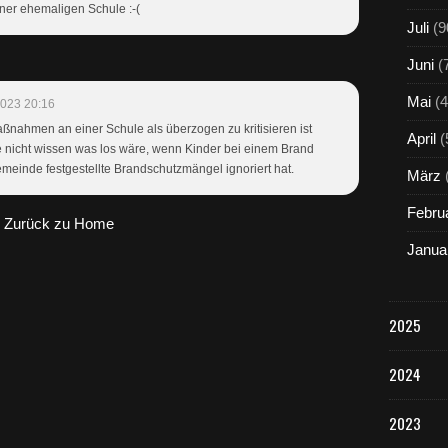
ner ehemaligen Schule :-(
Juli
(9
Juni
(
Mai
(4
2023 20:16
nahmen an einer Schule als überzogen zu kritisieren ist
April
(
e nicht wissen was los wäre, wenn Kinder bei einem Brand
einde festgestellte Brandschutzmängel ignoriert hat.
März
Febru
Zurück zu Home
Janua
2025
2024
2023