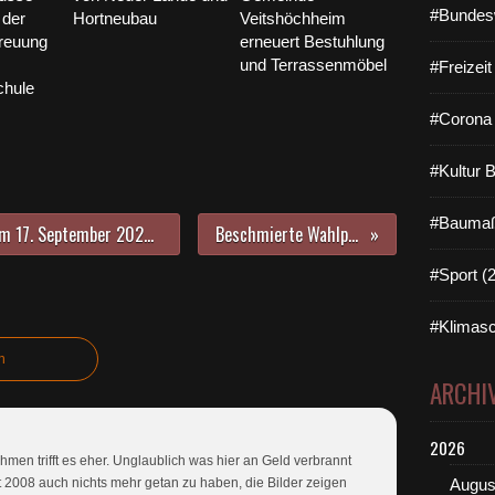
#Bundes
der
Hortneubau
Veitshöchheim
reuung
erneuert Bestuhlung
und Terrassenmöbel
#Freizei
chule
#Corona 
#Kultur 
#Baumaß
Sportverein Veitshöchheim lädt am 17. September 2023 zum erstmals stattfindenden SVV-Duathlon ein - Spaßfaktor und die Freude am Laufen und Radfahren
Beschmierte Wahlplakate der Freien Wähler in Veitshöchheim
#Sport (
#Klimasc
n
ARCHI
2026
n trifft es eher. Unglaublich was hier an Geld verbrannt
eit 2008 auch nichts mehr getan zu haben, die Bilder zeigen
Augus