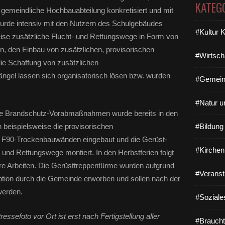
KATEG
 gemeindliche Hochbauabteilung konkretisiert und mit
urde intensiv mit den Nutzern des Schulgebäudes
#Kultur 
ise zusätzliche Flucht- und Rettungswege in Form von
, den Einbau von zusätzlichen, provisorischen
#Wirtsch
e Schaffung von zusätzlichen
ngel lassen sich organisatorisch lösen bzw. wurden
#Gemein
#Natur u
ie Brandschutz-Vorabmaßnahmen wurde bereits in den
beispielsweise die provisorischen
#Bildun
 F90-Trockenbauwänden eingebaut und die Gerüst-
#Kirchen
 und Rettungswege montiert. In den Herbstferien folgt
re Arbeiten. Die Gerüsttreppentürme wurden aufgrund
#Veranst
ption durch die Gemeinde erworben und sollen nach der
t werden.
#Soziale
essefoto vor Ort ist erst nach Fertigstellung aller
#Braucht