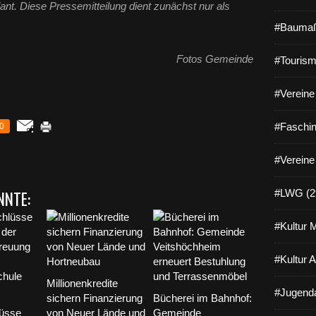
nt. Diese Pressemitteilung dient zunächst nur als
#Baumaß
Fotos Gemeinde
#Tourism
#Vereine 
#Faschin
0
#Vereine
NNTE:
#LWG (2
#Kultur 
#Kultur 
Millionenkredite
#Jugenda
sichern Finanzierung
Bücherei im Bahnhof:
üsse
von Neuer Lände und
Gemeinde