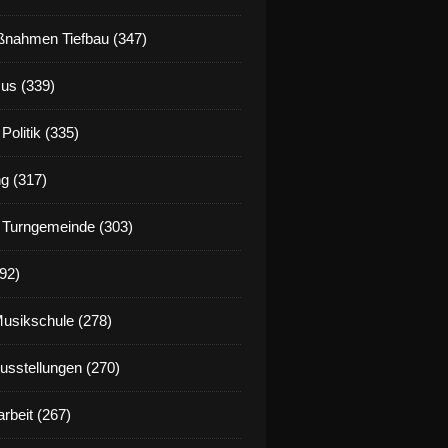
nahmen Tiefbau (347)
us (339)
Politik (335)
g (317)
 Turngemeinde (303)
92)
Musikschule (278)
Ausstellungen (270)
rbeit (267)