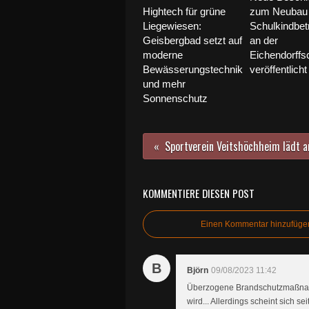
Hightech für grüne
zum Neubau 
Liegewiesen:
Schulkindbet
Geisbergbad setzt auf
an der
moderne
Eichendorffs
Bewässerungstechnik
veröffentlicht
und mehr
Sonnenschutz
KOMMENTIERE DIESEN POST
Einen Kommentar hinzufüge
B
Björn
09/08/2023 11:42
Überzogene Brandschutzmaßnahme
wird... Allerdings scheint sich s