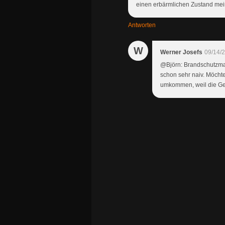
einen erbärmlichen Zustand mei
Antworten
W
Werner Josefs
09/14/
@Björn: Brandschutzmaß
schon sehr naiv. Möcht
umkommen, weil die Gem