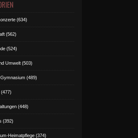
ORIEN
Konzerte (634)
aft (562)
de (524)
nd Umwelt (503)
g Gymnasium (489)
 (477)
altungen (448)
s (392)
um-Heimatpflege (374)