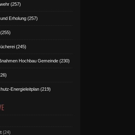
wehr (257)
t und Erholung (257)
(255)
Bücherei (245)
nahmen Hochbau Gemeinde (230)
226)
hutz-Energieleitplan (219)
VE
t
(24)